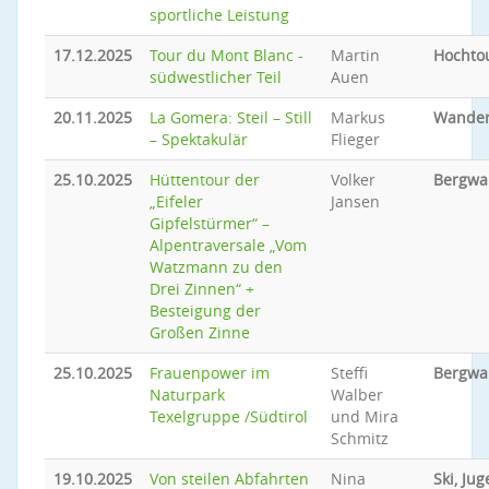
sportliche Leistung
17.12.2025
Tour du Mont Blanc -
Martin
Hochto
südwestlicher Teil
Auen
20.11.2025
La Gomera: Steil – Still
Markus
Wande
– Spektakulär
Flieger
25.10.2025
Hüttentour der
Volker
Bergwa
„Eifeler
Jansen
Gipfelstürmer“ –
Alpentraversale „Vom
Watzmann zu den
Drei Zinnen“ +
Besteigung der
Großen Zinne
25.10.2025
Frauenpower im
Steffi
Bergwa
Naturpark
Walber
Texelgruppe /Südtirol
und Mira
Schmitz
19.10.2025
Von steilen Abfahrten
Nina
Ski, Ju