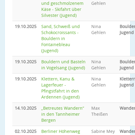
und geschmolzenem
Gehlen
Käse - Skifahrt über
Silvester (Jugend)
19.10.2025
Sand, Schweiß und
Nina
Boulder
Schokocroissants -
Gehlen
Jugend
Bouldern in
Fontainebleau
(Jugend)
19.10.2025
Bouldern und Basteln
Nina
Boulder
in Vogelsang (Jugend)
Gehlen
Jugend
19.10.2025
Klettern, Kanu &
Nina
Klettern
Lagerfeuer -
Gehlen
Jugend
Pfingstfahrt in den
Ardennen (Jugend)
14.10.2025
„Betreutes Wandern“
Max
Wande
in den Tannheimer
Theißen
Bergen
02.10.2025
Berliner Höhenweg
Sabine Mey
Wande