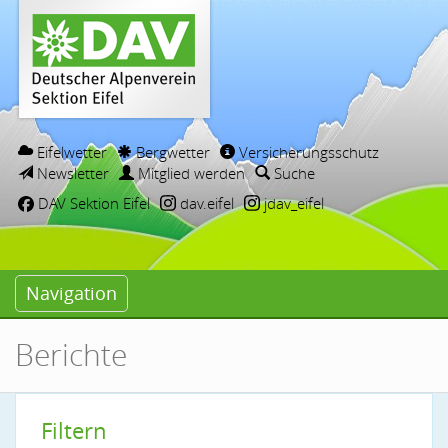
Eifelwetter
Bergwetter
Versicherungsschutz
Newsletter
Mitglied werden
Suche
DAV Sektion Eifel
dav.eifel
jdav_eifel
Navigation
Berichte
Filtern