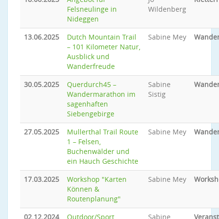
Felsneulinge in
Wildenberg
Nideggen
13.06.2025
Dutch Mountain Trail
Sabine Mey
Wande
– 101 Kilometer Natur,
Ausblick und
Wanderfreude
30.05.2025
Querdurch45 –
Sabine
Wande
Wandermarathon im
Sistig
sagenhaften
Siebengebirge
27.05.2025
Mullerthal Trail Route
Sabine Mey
Wande
1 – Felsen,
Buchenwälder und
ein Hauch Geschichte
17.03.2025
Workshop "Karten
Sabine Mey
Worksh
Können &
Routenplanung"
02.12.2024
Outdoor/Sport
Sabine
Veranst