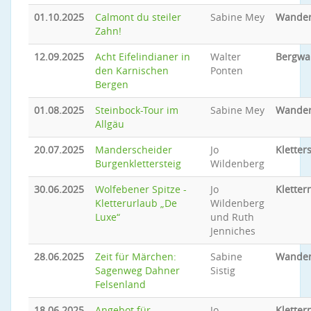
01.10.2025
Calmont du steiler
Sabine Mey
Wande
Zahn!
12.09.2025
Acht Eifelindianer in
Walter
Bergwa
den Karnischen
Ponten
Bergen
01.08.2025
Steinbock-Tour im
Sabine Mey
Wande
Allgäu
20.07.2025
Manderscheider
Jo
Kletter
Burgenklettersteig
Wildenberg
30.06.2025
Wolfebener Spitze -
Jo
Kletter
Kletterurlaub „De
Wildenberg
Luxe“
und Ruth
Jenniches
28.06.2025
Zeit für Märchen:
Sabine
Wande
Sagenweg Dahner
Sistig
Felsenland
18.06.2025
Angebot für
Jo
Kletter