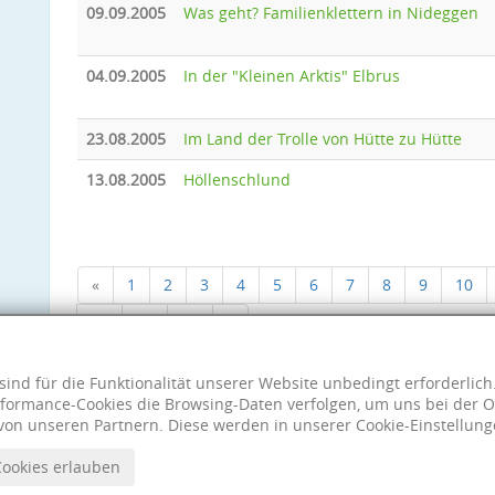
09.09.2005
Was geht? Familienklettern in Nideggen
04.09.2005
In der "Kleinen Arktis" Elbrus
23.08.2005
Im Land der Trolle von Hütte zu Hütte
13.08.2005
Höllenschlund
«
1
2
3
4
5
6
7
8
9
10
18
19
20
»
sind für die Funktionalität unserer Website unbedingt erforderlic
formance-Cookies die Browsing-Daten verfolgen, um uns bei der O
von unseren Partnern. Diese werden in unserer Cookie-Einstellung
Cookies erlauben