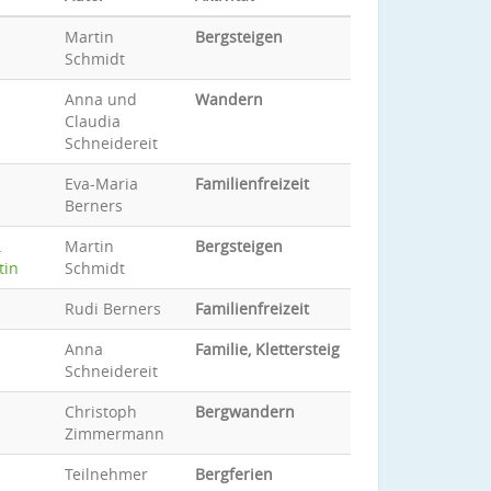
Martin
Bergsteigen
Schmidt
Anna und
Wandern
Claudia
Schneidereit
Eva-Maria
Familienfreizeit
Berners
…
Martin
Bergsteigen
tin
Schmidt
Rudi Berners
Familienfreizeit
Anna
Familie, Klettersteig
Schneidereit
Christoph
Bergwandern
Zimmermann
Teilnehmer
Bergferien