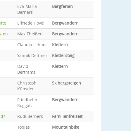
Eva-Maria
Bergferien
Berners
ütte
Elfriede Hövel
Bergwandern
xten
Max Theißen
Bergwandern
Claudia Lehner
Klettern
Yannik Dettmer
Klettersteig
David
Klettern
Bertrams
Christoph
Skibergsteigen
Künstler
Friedhelm
Bergwandern
Roggatz
nd?
Rudi Berners
Familienfreizeit
Tobias
Mountainbike