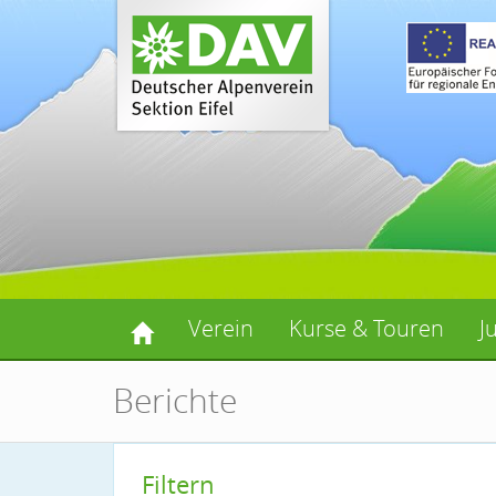
Verein
Kurse & Touren
J
Berichte
Filtern