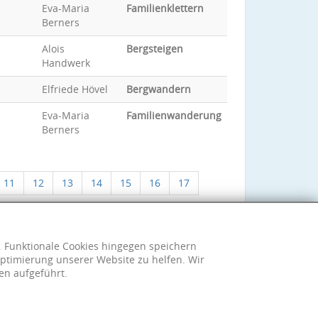
Eva-Maria
Familienklettern
Berners
Alois
Bergsteigen
Handwerk
Elfriede Hövel
Bergwandern
Eva-Maria
Familienwanderung
Berners
11
12
13
14
15
16
17
h. Funktionale Cookies hingegen speichern
ptimierung unserer Website zu helfen. Wir
en aufgeführt.