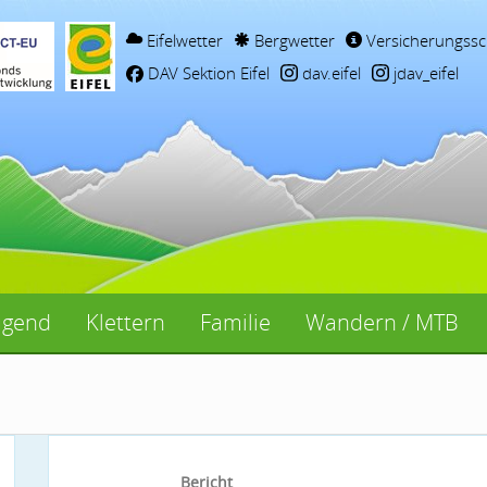
Eifelwetter
Bergwetter
Versicherungssc
DAV Sektion Eifel
dav.eifel
jdav_eifel
ugend
Klettern
Familie
Wandern / MTB
Bericht