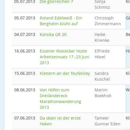
05.07.2013
Die glorreichen 7
Sonja
Kl
Schmitz
05.07.2013
Roland Edelweiß - Ein
Christoph
Gä
Berghelm blüht auf
Zimmermann
04.07.2013
Korsika GR 20
Heike
B
Krienke
16.06.2013
Essener Rostocker Hütte
Elfriede
Hü
Arbeitseinsatz 17.-23.Juni
Hövel
2013
15.06.2013
Klettern an der Teufelsley
Sandra
Kl
Kuschel
08.06.2013
Von Höfen zum
Martin
W
Dreiländereck:
Boekholt
Marathonwanderung
2013
07.06.2013
Da oben ist der erste
Tameer
Kl
Haken
Gunnar Eden