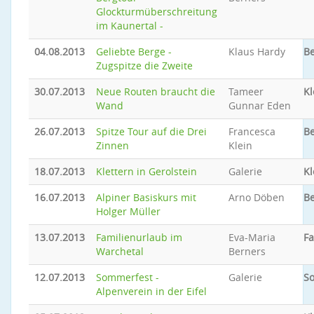
Glockturmüberschreitung
im Kaunertal -
04.08.2013
Geliebte Berge -
Klaus Hardy
Be
Zugspitze die Zweite
30.07.2013
Neue Routen braucht die
Tameer
Kl
Wand
Gunnar Eden
26.07.2013
Spitze Tour auf die Drei
Francesca
Be
Zinnen
Klein
18.07.2013
Klettern in Gerolstein
Galerie
Kl
16.07.2013
Alpiner Basiskurs mit
Arno Döben
Be
Holger Müller
13.07.2013
Familienurlaub im
Eva-Maria
Fa
Warchetal
Berners
12.07.2013
Sommerfest -
Galerie
S
Alpenverein in der Eifel