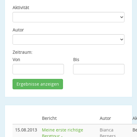
Aktivität
Autor
Zeitraum:
Von
Bis
Bericht
Autor
Ak
15.08.2013
Meine erste richtige
Bianca
Be
Bergtour -
Berners