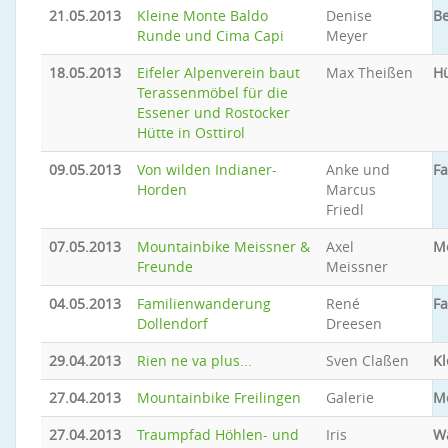
21.05.2013
Kleine Monte Baldo
Denise
Be
Runde und Cima Capi
Meyer
18.05.2013
Eifeler Alpenverein baut
Max Theißen
Hü
Terassenmöbel für die
Essener und Rostocker
Hütte in Osttirol
09.05.2013
Von wilden Indianer-
Anke und
Fa
Horden
Marcus
Friedl
07.05.2013
Mountainbike Meissner &
Axel
M
Freunde
Meissner
04.05.2013
Familienwanderung
René
Fa
Dollendorf
Dreesen
29.04.2013
Rien ne va plus...
Sven Claßen
Kl
27.04.2013
Mountainbike Freilingen
Galerie
M
27.04.2013
Traumpfad Höhlen- und
Iris
W