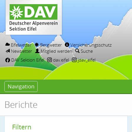
Eifelwetter
Bergwetter
Versicherungsschutz
Newsletter
Mitglied werden
Suche
DAV Sektion Eifel
dav.eifel
jdav_eifel
Navigation
Berichte
Filtern