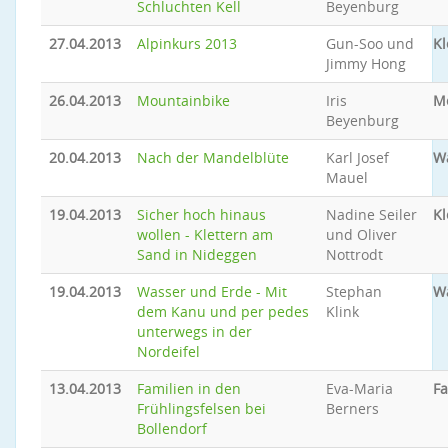
Schluchten Kell
Beyenburg
27.04.2013
Alpinkurs 2013
Gun-Soo und
Kl
Jimmy Hong
26.04.2013
Mountainbike
Iris
M
Beyenburg
20.04.2013
Nach der Mandelblüte
Karl Josef
W
Mauel
19.04.2013
Sicher hoch hinaus
Nadine Seiler
Kl
wollen - Klettern am
und Oliver
Sand in Nideggen
Nottrodt
19.04.2013
Wasser und Erde - Mit
Stephan
W
dem Kanu und per pedes
Klink
unterwegs in der
Nordeifel
13.04.2013
Familien in den
Eva-Maria
Fa
Frühlingsfelsen bei
Berners
Bollendorf