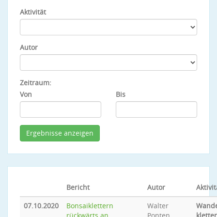
Aktivität
Autor
Zeitraum:
Von
Bis
Bericht
Autor
Aktivit
07.10.2020
Bonsaiklettern
Walter
Wande
rückwärts an
Ponten
klette