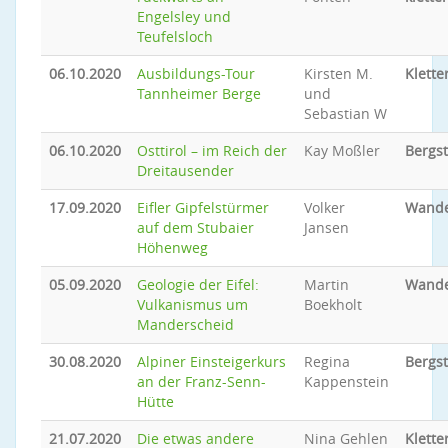
Engelsley und
Teufelsloch
06.10.2020
Ausbildungs-Tour
Kirsten M.
Klette
Tannheimer Berge
und
Sebastian W
06.10.2020
Osttirol – im Reich der
Kay Moßler
Bergs
Dreitausender
17.09.2020
Eifler Gipfelstürmer
Volker
Wand
auf dem Stubaier
Jansen
Höhenweg
05.09.2020
Geologie der Eifel:
Martin
Wand
Vulkanismus um
Boekholt
Manderscheid
30.08.2020
Alpiner Einsteigerkurs
Regina
Bergs
an der Franz-Senn-
Kappenstein
Hütte
21.07.2020
Die etwas andere
Nina Gehlen
Klette