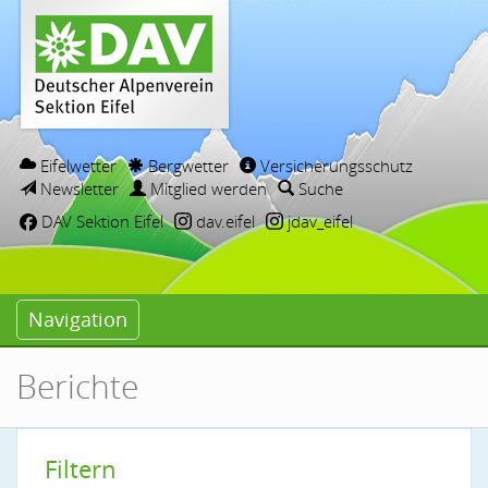
Eifelwetter
Bergwetter
Versicherungsschutz
Newsletter
Mitglied werden
Suche
DAV Sektion Eifel
dav.eifel
jdav_eifel
Navigation
Berichte
Filtern