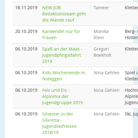
18.11.2019
NEW JOB
Tameer
Klette
Redaktionsteam geht
die Wände rauf
20.10.2019
Karwendel nur für
Monika
Berg-
Frauen
Klein
Hütte
06.10.2019
Spaß an der Maas -
Gregori
Klette
Jugendpfingstfahrt
Boekholt
2019
06.10.2019
Kids-Wochenende in
Nina Gehlen
Spiel 
Nideggen
Klette
06.10.2019
Fels und Eis -
Nina Gehlen
Hocht
Alpinmix der
Alpink
Jugendgruppe 2019
Jugen
06.10.2019
Silvester in der
Nina Gehlen
Ski, J
Silvretta -
Jugendskifreizeit
2018/19