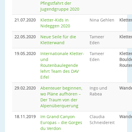
Pfingstfahrt der
Jugendgruppe 2020
21.07.2020
Kletter-Kids in
Nina Gehlen
Klette
Nideggen 2020
22.05.2020
Neue Seile für die
Tameer
Klette
Kletterwand
Eden
19.05.2020
Internationale Kletter-
Tameer
Klette
und
Eden
Bould
Routenbaulegende
Route
lehrt Team des DAV
Eifel
29.02.2020
Abenteuer beginnen,
Ingo und
Wand
wo Pläne aufhören –
Rabea
Der Traum von der
Alpenüberquerung
18.11.2019
Im Grand Canyon
Claudia
Wand
Europas – die Gorges
Schneidereit
du Verdon