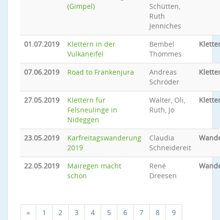
(Gimpel)
Schütten,
Ruth
Jenniches
01.07.2019
Klettern in der
Bembel
Klette
Vulkaneifel
Thömmes
07.06.2019
Road to Frankenjura
Andreas
Klette
Schröder
27.05.2019
Klettern für
Walter, Oli,
Klette
Felsneulinge in
Ruth, Jo
Nideggen
23.05.2019
Karfreitagswanderung
Claudia
Wand
2019
Schneidereit
22.05.2019
Mairegen macht
René
Wand
schön
Dreesen
«
1
2
3
4
5
6
7
8
9