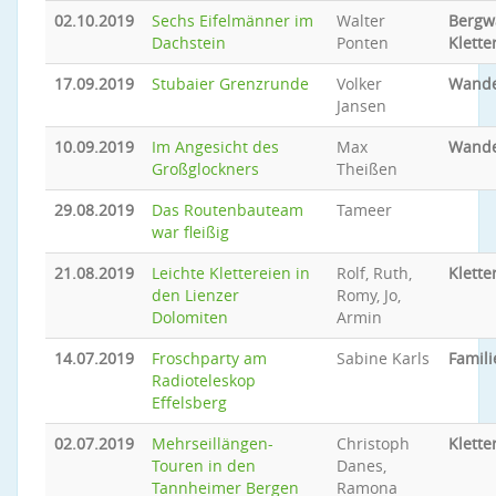
02.10.2019
Sechs Eifelmänner im
Walter
Bergw
Dachstein
Ponten
Klette
17.09.2019
Stubaier Grenzrunde
Volker
Wand
Jansen
10.09.2019
Im Angesicht des
Max
Wand
Großglockners
Theißen
29.08.2019
Das Routenbauteam
Tameer
war fleißig
21.08.2019
Leichte Klettereien in
Rolf, Ruth,
Klette
den Lienzer
Romy, Jo,
Dolomiten
Armin
14.07.2019
Froschparty am
Sabine Karls
Famil
Radioteleskop
Effelsberg
02.07.2019
Mehrseillängen-
Christoph
Klette
Touren in den
Danes,
Tannheimer Bergen
Ramona