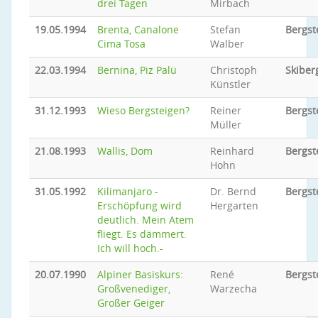
drei Tagen
Mirbach
19.05.1994
Brenta, Canalone
Stefan
Bergst
Cima Tosa
Walber
22.03.1994
Bernina, Piz Palü
Christoph
Skiber
Künstler
31.12.1993
Wieso Bergsteigen?
Reiner
Bergst
Müller
21.08.1993
Wallis, Dom
Reinhard
Bergst
Hohn
31.05.1992
Kilimanjaro -
Dr. Bernd
Bergst
Erschöpfung wird
Hergarten
deutlich. Mein Atem
fliegt. Es dämmert.
Ich will hoch.-
20.07.1990
Alpiner Basiskurs:
René
Bergst
Großvenediger,
Warzecha
Großer Geiger