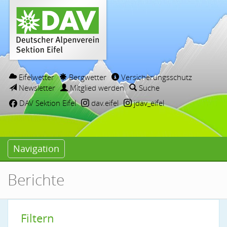
Eifelwetter
Bergwetter
Versicherungsschutz
Newsletter
Mitglied werden
Suche
DAV Sektion Eifel
dav.eifel
jdav_eifel
Navigation
Berichte
Filtern