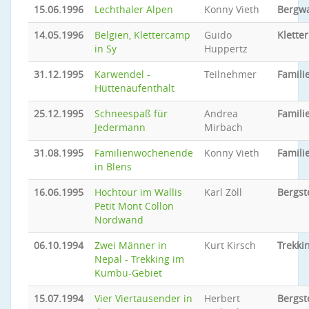
15.06.1996
Lechthaler Alpen
Konny Vieth
Bergw
14.05.1996
Belgien, Klettercamp
Guido
Klette
in Sy
Huppertz
31.12.1995
Karwendel -
Teilnehmer
Familie
Hüttenaufenthalt
25.12.1995
Schneespaß für
Andrea
Familie
Jedermann
Mirbach
31.08.1995
Familienwochenende
Konny Vieth
Familie
in Blens
16.06.1995
Hochtour im Wallis
Karl Zöll
Bergst
Petit Mont Collon
Nordwand
06.10.1994
Zwei Männer in
Kurt Kirsch
Trekki
Nepal - Trekking im
Kumbu-Gebiet
15.07.1994
Vier Viertausender in
Herbert
Bergst