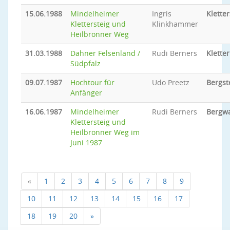
15.06.1988
Mindelheimer
Ingris
Kletter
Klettersteig und
Klinkhammer
Heilbronner Weg
31.03.1988
Dahner Felsenland /
Rudi Berners
Klette
Südpfalz
09.07.1987
Hochtour für
Udo Preetz
Bergst
Anfänger
16.06.1987
Mindelheimer
Rudi Berners
Bergw
Klettersteig und
Heilbronner Weg im
Juni 1987
«
1
2
3
4
5
6
7
8
9
10
11
12
13
14
15
16
17
18
19
20
»