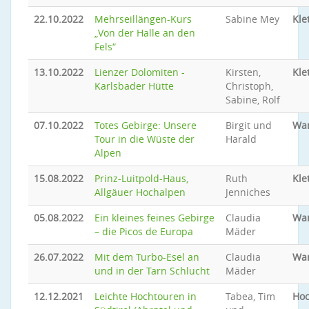
22.10.2022
Mehrseillängen-Kurs
Sabine Mey
Kle
„Von der Halle an den
Fels“
13.10.2022
Lienzer Dolomiten -
Kirsten,
Kle
Karlsbader Hütte
Christoph,
Sabine, Rolf
07.10.2022
Totes Gebirge: Unsere
Birgit und
Wa
Tour in die Wüste der
Harald
Alpen
15.08.2022
Prinz-Luitpold-Haus,
Ruth
Kle
Allgäuer Hochalpen
Jenniches
05.08.2022
Ein kleines feines Gebirge
Claudia
Wa
– die Picos de Europa
Mäder
26.07.2022
Mit dem Turbo-Esel an
Claudia
Wa
und in der Tarn Schlucht
Mäder
12.12.2021
Leichte Hochtouren in
Tabea, Tim
Hoc