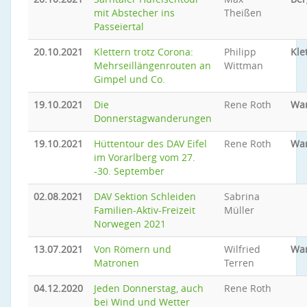
mit Abstecher ins
Theißen
Passeiertal
20.10.2021
Klettern trotz Corona:
Philipp
Kle
Mehrseillängenrouten an
Wittman
Gimpel und Co.
19.10.2021
Die
Rene Roth
Wa
Donnerstagwanderungen
19.10.2021
Hüttentour des DAV Eifel
Rene Roth
Wa
im Vorarlberg vom 27.
-30. September
02.08.2021
DAV Sektion Schleiden
Sabrina
Familien-Aktiv-Freizeit
Müller
Norwegen 2021
13.07.2021
Von Römern und
Wilfried
Wa
Matronen
Terren
04.12.2020
Jeden Donnerstag, auch
Rene Roth
bei Wind und Wetter