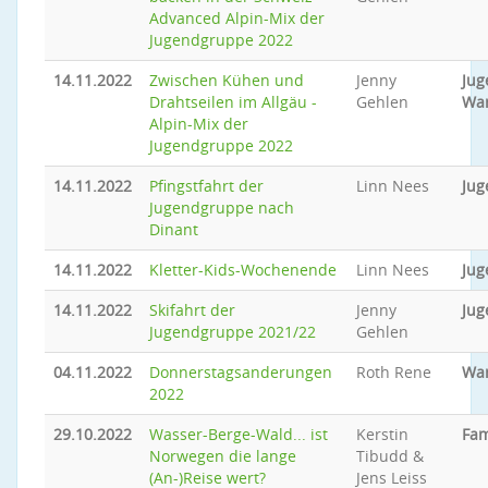
Advanced Alpin-Mix der
Jugendgruppe 2022
14.11.2022
Zwischen Kühen und
Jenny
Jug
Drahtseilen im Allgäu -
Gehlen
Wa
Alpin-Mix der
Jugendgruppe 2022
14.11.2022
Pfingstfahrt der
Linn Nees
Jug
Jugendgruppe nach
Dinant
14.11.2022
Kletter-Kids-Wochenende
Linn Nees
Jug
14.11.2022
Skifahrt der
Jenny
Jug
Jugendgruppe 2021/22
Gehlen
04.11.2022
Donnerstagsanderungen
Roth Rene
Wa
2022
29.10.2022
Wasser-Berge-Wald... ist
Kerstin
Fam
Norwegen die lange
Tibudd &
(An-)Reise wert?
Jens Leiss