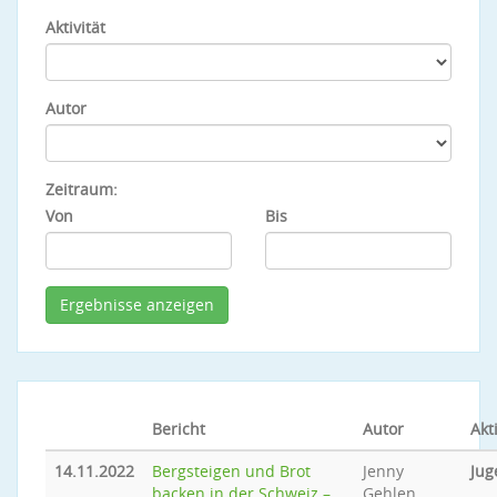
Aktivität
Autor
Zeitraum:
Von
Bis
Bericht
Autor
Akti
14.11.2022
Bergsteigen und Brot
Jenny
Jug
backen in der Schweiz –
Gehlen