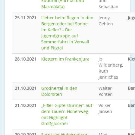
Südtirol (Ahrntal und
und
Marmolata)
Sebastian
25.11.2021
Lieber beim Regen in den
Jenny
Jug
Bergen oder bei Sonne
Gehlen
im Keller? - Die
Jugendgruppe auf
Sommerfahrt in Verwall
und Pitztal
28.10.2021
Klettern im Frankenjura
Jo
Kle
Wildenberg,
Ruth
Jenniches
21.10.2021
Grödnertal in den
Walter
Ber
Dolomiten
Ponten
21.10.2021
„Eifler Gipfelstürmer“ auf
Volker
Ber
dem Tauern Höhenweg
Jansen
mit Highlight
Großglockner
20.10.2021
Sarntaler Hufeisentour
Max
Be