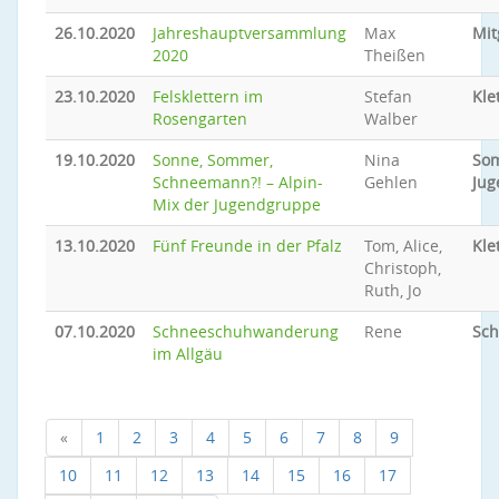
26.10.2020
Jahreshauptversammlung
Max
Mit
2020
Theißen
23.10.2020
Felsklettern im
Stefan
Kle
Rosengarten
Walber
19.10.2020
Sonne, Sommer,
Nina
So
Schneemann?! – Alpin-
Gehlen
Jug
Mix der Jugendgruppe
13.10.2020
Fünf Freunde in der Pfalz
Tom, Alice,
Kle
Christoph,
Ruth, Jo
07.10.2020
Schneeschuhwanderung
Rene
Sc
im Allgäu
«
1
2
3
4
5
6
7
8
9
10
11
12
13
14
15
16
17