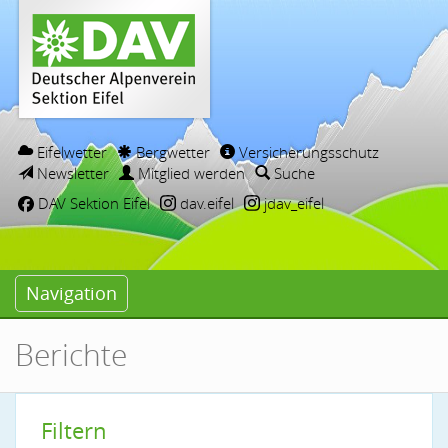
Eifelwetter
Bergwetter
Versicherungsschutz
Newsletter
Mitglied werden
Suche
DAV Sektion Eifel
dav.eifel
jdav_eifel
Navigation
Berichte
Filtern