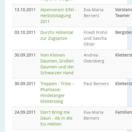
13.10.2011
Alpenverein Eifel -
Eva-Maria
Vorstand
Herbststtagung
Berners
Teamer
2011
03.10.2011
Durchs Höllental
Friedl Frohn
Bergste
zur Zugspitze
und Sascha
Ohler
30.09.2011
Vom Kleinen
Andrea
Kletters
Daumen, Großen
Oversberg
Daumen und der
Schwarzen Hand
30.09.2011
Treppen - Tritte -
Paul Berners
Kletters
Phantasie:
Hindelanger
Klettersteig
24.09.2011
Don't Bring me
Eva-Maria
Familie
Daun - Ab in die
Berners
Eis-Höhlen