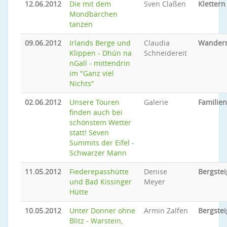
12.06.2012
Die mit dem
Sven Claßen
Klettern
Mondbärchen
tanzen
09.06.2012
Irlands Berge und
Claudia
Wander
Klippen - Dhún na
Schneidereit
nGall - mittendrin
im "Ganz viel
Nichts"
02.06.2012
Unsere Touren
Galerie
Familie
finden auch bei
schönstem Wetter
statt! Seven
Summits der Eifel -
Schwarzer Mann
11.05.2012
Fiederepasshütte
Denise
Bergste
und Bad Kissinger
Meyer
Hütte
10.05.2012
Unter Donner ohne
Armin Zalfen
Bergste
Blitz - Warstein,