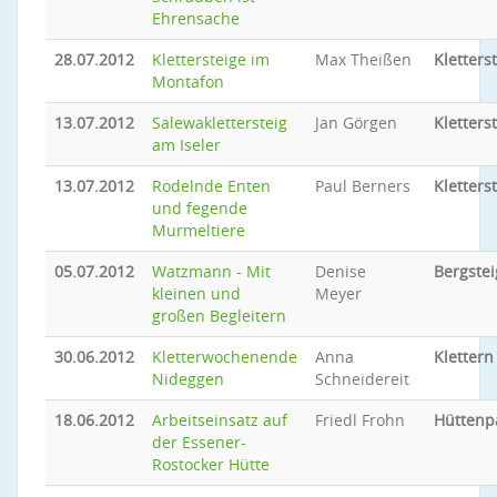
Ehrensache
28.07.2012
Klettersteige im
Max Theißen
Kletters
Montafon
13.07.2012
Salewaklettersteig
Jan Görgen
Kletters
am Iseler
13.07.2012
Rodelnde Enten
Paul Berners
Kletters
und fegende
Murmeltiere
05.07.2012
Watzmann - Mit
Denise
Bergste
kleinen und
Meyer
großen Begleitern
30.06.2012
Kletterwochenende
Anna
Klettern
Nideggen
Schneidereit
18.06.2012
Arbeitseinsatz auf
Friedl Frohn
Hüttenp
der Essener-
Rostocker Hütte