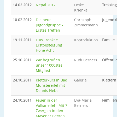
14.02.2012
Nepal 2012
Heike
Trekking
Krienke
10.02.2012
Die neue
Christoph
Jugendkl
Jugendgruppe -
Zimmermann
Erstes Treffen
19.11.2011
Luis Trenker:
Koproduktion
Familie
Erstbesteigung
Hohe Acht
25.10.2011
Wir begrüßen
Rudi Berners
Öffentli
unser 1000stes
Mitglied
24.10.2011
Kletterkurs in Bad
Galerie
Klettern
Münstereifel mit
Dennis Nebe
24.10.2011
Feuer in der
Eva-Maria
Familien
Vulkaneifel - Mit 7
Berners
Zwergen in den
Mayener Bergen