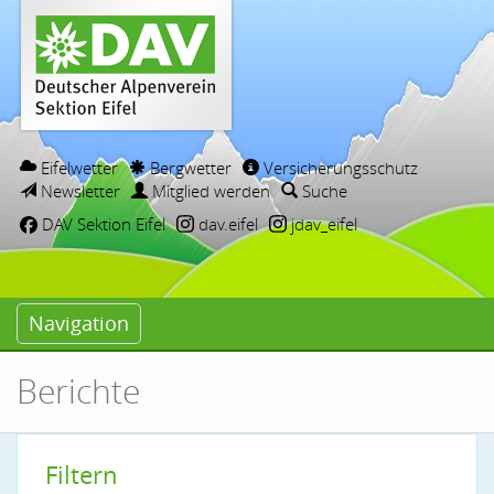
Eifelwetter
Bergwetter
Versicherungsschutz
Newsletter
Mitglied werden
Suche
DAV Sektion Eifel
dav.eifel
jdav_eifel
Navigation
Berichte
Filtern