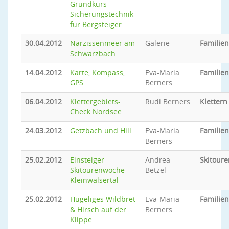
Grundkurs
Sicherungstechnik
für Bergsteiger
30.04.2012
Narzissenmeer am
Galerie
Familie
Schwarzbach
14.04.2012
Karte, Kompass,
Eva-Maria
Familie
GPS
Berners
06.04.2012
Klettergebiets-
Rudi Berners
Klettern
Check Nordsee
24.03.2012
Getzbach und Hill
Eva-Maria
Familie
Berners
25.02.2012
Einsteiger
Andrea
Skitoure
Skitourenwoche
Betzel
Kleinwalsertal
25.02.2012
Hügeliges Wildbret
Eva-Maria
Familie
& Hirsch auf der
Berners
Klippe