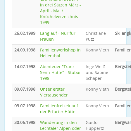
in drei Sätzen März -
April - Mai /
Knöchelverzeichnis
1999
26.02.1999
Langlauf - Nur für
Christiane
Skilangl
Frauen
Pütz
24.09.1998
Familienworkshop in
Konny Vieth
Familie
Hellenthal
14.07.1998
Abenteuer "Franz-
Inge Weiß
Bergste
Senn-Hütte" - Stubai
und Sabine
1998
Schäper
09.07.1998
Unser erster
Konny Vieth
Bergste
Viertausender
03.07.1998
Familienfreizeit auf
Konny Vieth
Familien
der Erfurter Hütte
30.06.1998
Wanderung in den
Guido
Bergwa
Lechtaler Alpen oder
Huppertz