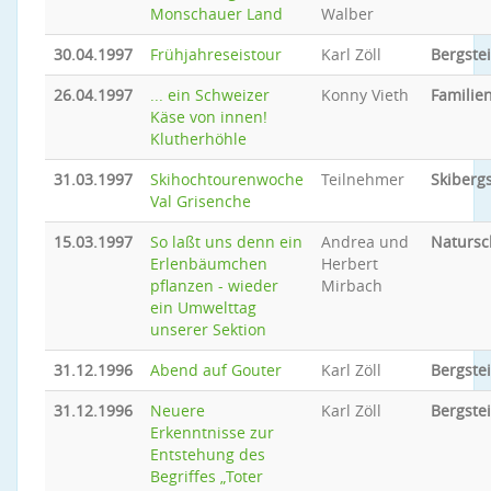
Monschauer Land
Walber
30.04.1997
Frühjahreseistour
Karl Zöll
Bergste
26.04.1997
... ein Schweizer
Konny Vieth
Familien
Käse von innen!
Klutherhöhle
31.03.1997
Skihochtourenwoche
Teilnehmer
Skiberg
Val Grisenche
15.03.1997
So laßt uns denn ein
Andrea und
Natursc
Erlenbäumchen
Herbert
pflanzen - wieder
Mirbach
ein Umwelttag
unserer Sektion
31.12.1996
Abend auf Gouter
Karl Zöll
Bergste
31.12.1996
Neuere
Karl Zöll
Bergste
Erkenntnisse zur
Entstehung des
Begriffes „Toter