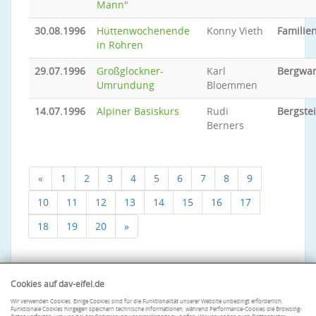
Mann"
30.08.1996
Hüttenwochenende
Konny Vieth
Familien
in Rohren
29.07.1996
Großglockner-
Karl
Bergwa
Umrundung
Bloemmen
14.07.1996
Alpiner Basiskurs
Rudi
Bergste
Berners
«
1
2
3
4
5
6
7
8
9
10
11
12
13
14
15
16
17
18
19
20
»
Cookies auf dav-eifel.de
Wir verwenden Cookies. Einige Cookies sind für die Funktionalität unserer Website unbedingt erforderlich.
Funktionale Cookies hingegen speichern technische Informationen, während Performance-Cookies die Browsing-