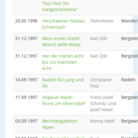
"Kur-Tour für
Fortgeschrittene"
20.05.1998
Ferschweiler Plateau
Teilnehmer
Wander
Echternach
31.12.1997
Mein erster Gipfel:
Karl Zöll
Bergste
Mönch 4099 Meter
31.12.1997
Von der Hohen Acht
Karl Zöll
Bergste
bis zur höchsten
Acht
14.09.1997
Radeln für Jung und
Christiane
Radeln
Alt
Pütz
11.09.1997
Allgäuer Alpen -
Franz-Josef
Bergwa
Rund um Oberstdorf
Schmitz und
Josef Hövel
03.09.1997
Berchtesgadener
Konny Vieth
Bergwa
Alpen