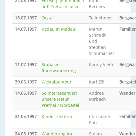
22.08.1997
Ein Berg gibt endlich
Rudi
Bergste
auf! Trettachspitze
Berners
18.07.1997
Ötztal
Teilnehmer
Bergwa
14.07.1997
Radau in Madau
Martin
Familien
Schmidt
und
Stephan
Schumacher
11.07.1997
Stubaier
Konny Vieth
Bergwa
Rundwanderung
30.06.1997
Westalpentour
Karl Zöll
Bergste
14.06.1997
So interessant ist
Andrea
Wander
unsere Natur
Mirbach
Prethal / Nordeifel
31.05.1997
Kinder klettern
Christiane
Familien
Pütz
24.05.1997
Wanderung im
Stefan
Wander