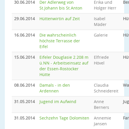
30.06.2014
Der Adlerweg von
Erika und
Be
St.Johann bis St.Anton
Holger Herr
29.06.2014
Hüttenwirtin auf Zeit
Isabel
Hü
Mäder
16.06.2014
Die wahrscheinlich
Galerie
Hü
höchste Terrasse der
Eifel
15.06.2014
Eifeler Douglasie 2.208 m
Elfriede
Hü
ü.NN - Arbeitseinsatz auf
Hövel
der Essen-Rostocker
Hütte
08.06.2014
Damals - in den
Claudia
Wa
Ardennen
Schneidereit
31.05.2014
Jugend im Aufwind
Anne
Ju
Berners
31.05.2014
Sechzehn Tage Dolomiten
Annemie
Fam
Jansen