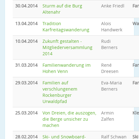
30.04.2014
Sturm auf die Burg
Anke Friedl
Fam
Altenahr
13.04.2014
Tradition
Alois
Wa
Karfreitagswanderung
Handwerk
10.04.2014
Zukunft gestalten -
Rudi
Mitgliederversammlung
Berners
2014
31.03.2014
Familienwanderung im
René
Fam
Hohen Venn
Dreesen
29.03.2014
Familien auf
Eva-Maria
Fam
verschlungenem
Berners
Rockenburger
Urwaldpfad
25.03.2014
Von Dreien, die auszogen,
Armin
Kle
die Berge unsicher zu
Zalfen
machen
28.02.2014
Ski- und Snowboard-
Ralf Schwan
Sk