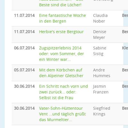
Beste sind die Löcher!
11.07.2014
Eine fantastische Woche
Claudia
Be
in den Bergen
Nober
11.07.2014
Herbie's erste Bergtour
Denise
Be
Meyer
06.07.2014
Zugspitzerlebnis 2014
Sabine
Kle
oder: vom Sommer, der
Sistig
ein Winter war...
05.07.2014
Mit dem Körbchen auf
Andre
Be
den Alpeiner Gletscher
Hummes
30.06.2014
Ein Schritt nach vorn und
Jasmin
Be
zwei zurück... oder:
Franzen
Selbst ist die Frau
30.06.2014
Vater-Sohn-Hüttentour
Siegfried
Be
Vent ...und täglich grüßt
Krings
das Murmeltier...