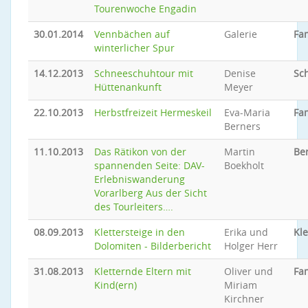
Tourenwoche Engadin
30.01.2014
Vennbächen auf
Galerie
Fam
winterlicher Spur
14.12.2013
Schneeschuhtour mit
Denise
Sc
Hüttenankunft
Meyer
22.10.2013
Herbstfreizeit Hermeskeil
Eva-Maria
Fam
Berners
11.10.2013
Das Rätikon von der
Martin
Be
spannenden Seite: DAV-
Boekholt
Erlebniswanderung
Vorarlberg Aus der Sicht
des Tourleiters….
08.09.2013
Klettersteige in den
Erika und
Kle
Dolomiten - Bilderbericht
Holger Herr
31.08.2013
Kletternde Eltern mit
Oliver und
Fam
Kind(ern)
Miriam
Kirchner