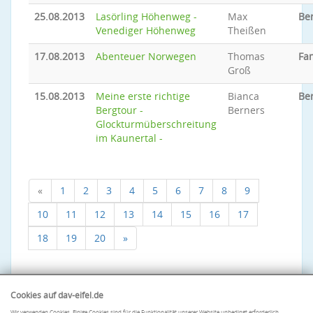
25.08.2013
Lasörling Höhenweg -
Max
Be
Venediger Höhenweg
Theißen
17.08.2013
Abenteuer Norwegen
Thomas
Fa
Groß
15.08.2013
Meine erste richtige
Bianca
Be
Bergtour -
Berners
Glockturmüberschreitung
im Kaunertal -
«
1
2
3
4
5
6
7
8
9
10
11
12
13
14
15
16
17
18
19
20
»
Cookies auf dav-eifel.de
Wir verwenden Cookies. Einige Cookies sind für die Funktionalität unserer Website unbedingt erforderlich.