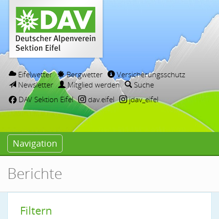
Eifelwetter
Bergwetter
Versicherungsschutz
Newsletter
Mitglied werden
Suche
DAV Sektion Eifel
dav.eifel
jdav_eifel
Navigation
Berichte
Filtern