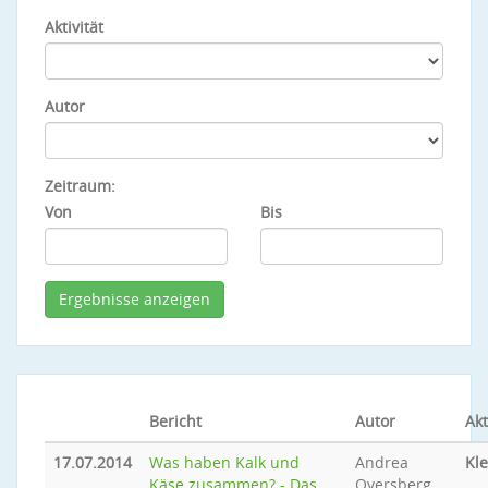
Aktivität
Autor
Zeitraum:
Von
Bis
Bericht
Autor
Akt
17.07.2014
Was haben Kalk und
Andrea
Kle
Käse zusammen? - Das
Oversberg