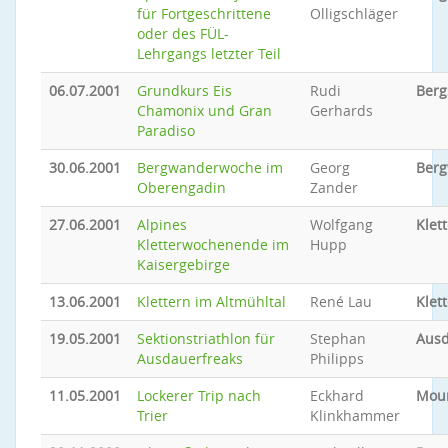
für Fortgeschrittene
Olligschläger
oder des FÜL-
Lehrgangs letzter Teil
06.07.2001
Grundkurs Eis
Rudi
Berg
Chamonix und Gran
Gerhards
Paradiso
30.06.2001
Bergwanderwoche im
Georg
Ber
Oberengadin
Zander
27.06.2001
Alpines
Wolfgang
Klet
Kletterwochenende im
Hupp
Kaisergebirge
13.06.2001
Klettern im Altmühltal
René Lau
Klet
19.05.2001
Sektionstriathlon für
Stephan
Ausd
Ausdauerfreaks
Philipps
11.05.2001
Lockerer Trip nach
Eckhard
Moun
Trier
Klinkhammer