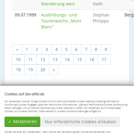
Wanderung wert
Vieth
09.07.1999
Ausbildungs- und
Stephan
Berg
Tourenwoche „Mont
Philipps
Blanc"
«
1
2
3
4
5
6
7
8
9
10
11
12
13
14
15
16
17
18
19
20
»
Cookies auf dav-eifel.de
Wir verwenden Cookies. Einige Cookies sind für die Funktionalität unserer Website unbedingt erforderlich.
Funktionale Cookies hingegen speichern technische Informationen, während Performance-Cookies die Browsing-
Daten verfolgen, um uns bei der Optimierung unserer Website zu helfen. Wir verwenden auch Drittanbieter-
Cookies von unseren Partnern. Diese werden in unserer Cookie-Einstellungen aufgeführt.
✓ Akzeptieren
Nur erforderliche Cookies erlauben
Klicken Sie oben auf "Akzeptieren", wenn Sie mit der Verwendung aller Cookies einverstanden sind.