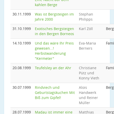
kahlen Berge
30.11.1999
Was ist Bergsteigen im
Stephan
Jahre 2000
Philipps
31.10.1999
Exotisches Bergsteigen
Karl Zöll
Berg
in den Bergen Borneos
14.10.1999
Und das wäre Ihr Preis
Eva-Maria
Fami
gewesen...!
Berners
Herbstwanderung
"Kermeter"
20.08.1999
Teufelsley an der Ahr
Christiane
Fami
Pütz und
Konny Vieth
30.07.1999
Rindviech und
Alois
Berg
Geburtstagskuchen Mit
Handwerk
Biß zum Gipfel!
und Reiner
Müller
28.07.1999
Madau ist immer eine
Matthias
Ber