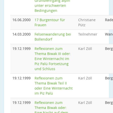
Grundlehrgang alpin
unter erschwerten
Bedingungen
16.06.2000
17 Burgentour für
Christiane
Rade
Frauen
Pütz
14.03.2000
Felsenwanderung bei
Teilnehmer
Wan
Bollendorf
19.12.1999
Reflexionen zum
Karl Zöll
Berg
Thema Biwak III oder:
Eine Winternacht im
Piz Palü Fortsetzung
und Schluss
19.12.1999
Reflexionen zum
Karl Zöll
Berg
Thema Biwak Teil II
oder Eine Winternacht
im Piz Palü
19.12.1999
Reflexionen zum
Karl Zöll
Berg
Thema Biwak oder:
Eine Nacht auf dem