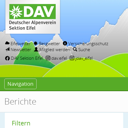
Eifelwetter
Bergwetter
Versicherungsschutz
Newsletter
Mitglied werden
Suche
DAV Sektion Eifel
dav.eifel
jdav_eifel
Navigation
Berichte
Filtern