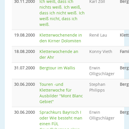
30.11.2000
Ich weiß, dass ich
Karl Zöll
Berg
nichts weiß. Ich weiß,
dass ich nicht weiß. Ich
weiß nicht, dass ich
weiß.
19.08.2000
Kletterwochenende in
René Lau
Klet
den Kirner Dolomiten
18.08.2000
Kletterwochende an
Konny Vieth
Fami
der Ahr
31.07.2000
Bergtour im Wallis
Erwin
Berg
Olligschläger
30.06.2000
Touren -und
Stephan
Berg
Kletterwoche für
Philipps
Ausbilder "Mont Blanc
Gebiet"
30.06.2000
Sprachkurs Bayrisch I
Erwin
Berg
oder Wie besteht man
Olligschläger
einen FÜL