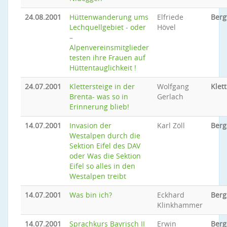
24.08.2001
Hüttenwanderung ums
Elfriede
Ber
Lechquellgebiet - oder
Hövel
–
Alpenvereinsmitglieder
testen ihre Frauen auf
Hüttentauglichkeit !
24.07.2001
Klettersteige in der
Wolfgang
Klet
Brenta- was so in
Gerlach
Erinnerung blieb!
14.07.2001
Invasion der
Karl Zöll
Berg
Westalpen durch die
Sektion Eifel des DAV
oder Was die Sektion
Eifel so alles in den
Westalpen treibt
14.07.2001
Was bin ich?
Eckhard
Berg
Klinkhammer
14.07.2001
Sprachkurs Bayrisch II
Erwin
Berg