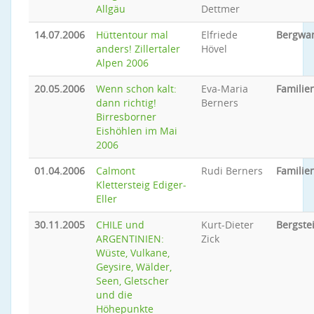
Allgäu
Dettmer
14.07.2006
Hüttentour mal
Elfriede
Bergwa
anders! Zillertaler
Hövel
Alpen 2006
20.05.2006
Wenn schon kalt:
Eva-Maria
Famili
dann richtig!
Berners
Birresborner
Eishöhlen im Mai
2006
01.04.2006
Calmont
Rudi Berners
Famili
Klettersteig Ediger-
Eller
30.11.2005
CHILE und
Kurt-Dieter
Bergste
ARGENTINIEN:
Zick
Wüste, Vulkane,
Geysire, Wälder,
Seen, Gletscher
und die
Höhepunkte