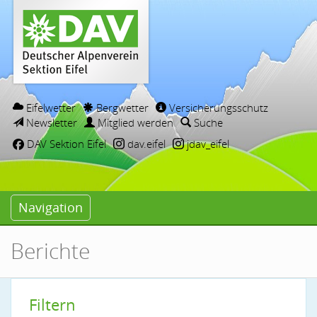
Eifelwetter
Bergwetter
Versicherungsschutz
Newsletter
Mitglied werden
Suche
DAV Sektion Eifel
dav.eifel
jdav_eifel
Navigation
Berichte
Filtern