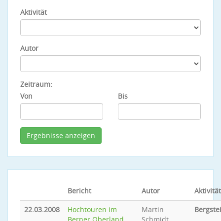
Aktivität
Autor
Zeitraum:
Von
Bis
Bericht
Autor
Aktivität
22.03.2008
Hochtouren im
Martin
Bergste
Berner Oberland
Schmidt