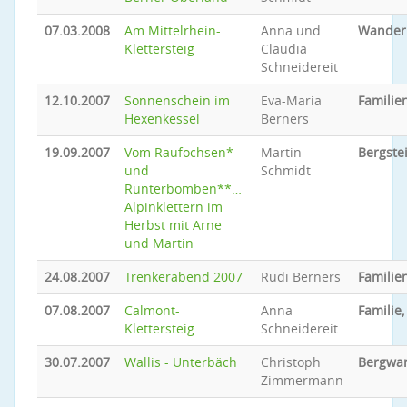
07.03.2008
Am Mittelrhein-
Anna und
Wander
Klettersteig
Claudia
Schneidereit
12.10.2007
Sonnenschein im
Eva-Maria
Familien
Hexenkessel
Berners
19.09.2007
Vom Raufochsen*
Martin
Bergste
und
Schmidt
Runterbomben**…
Alpinklettern im
Herbst mit Arne
und Martin
24.08.2007
Trenkerabend 2007
Rudi Berners
Familien
07.08.2007
Calmont-
Anna
Familie,
Klettersteig
Schneidereit
30.07.2007
Wallis - Unterbäch
Christoph
Bergwa
Zimmermann