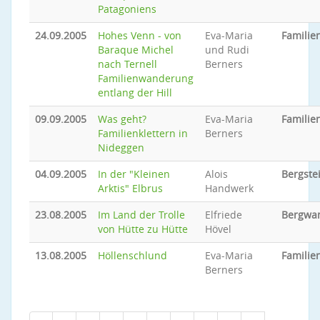
Patagoniens
24.09.2005
Hohes Venn - von
Eva-Maria
Famili
Baraque Michel
und Rudi
nach Ternell
Berners
Familienwanderung
entlang der Hill
09.09.2005
Was geht?
Eva-Maria
Familie
Familienklettern in
Berners
Nideggen
04.09.2005
In der "Kleinen
Alois
Bergste
Arktis" Elbrus
Handwerk
23.08.2005
Im Land der Trolle
Elfriede
Bergwa
von Hütte zu Hütte
Hövel
13.08.2005
Höllenschlund
Eva-Maria
Famili
Berners