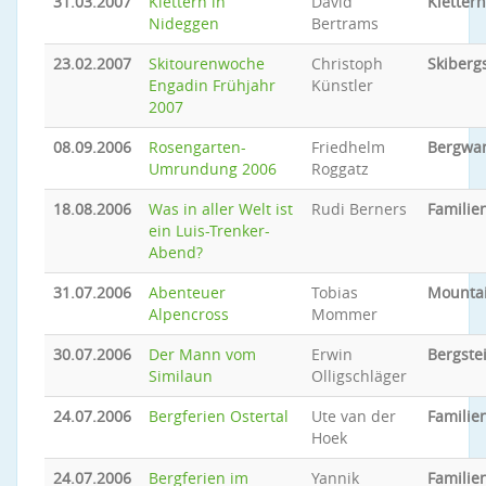
31.03.2007
Klettern in
David
Klettern
Nideggen
Bertrams
23.02.2007
Skitourenwoche
Christoph
Skiberg
Engadin Frühjahr
Künstler
2007
08.09.2006
Rosengarten-
Friedhelm
Bergwa
Umrundung 2006
Roggatz
18.08.2006
Was in aller Welt ist
Rudi Berners
Familien
ein Luis-Trenker-
Abend?
31.07.2006
Abenteuer
Tobias
Mounta
Alpencross
Mommer
30.07.2006
Der Mann vom
Erwin
Bergste
Similaun
Olligschläger
24.07.2006
Bergferien Ostertal
Ute van der
Familien
Hoek
24.07.2006
Bergferien im
Yannik
Familien