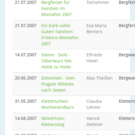
21.07.2007
Bergferien für
Teilnehmer
Bergfer
Familien im
Montafon 2007
21.07.2007
Ein Korb voller
Eva-Maria
Bergfer
Gutes! Familien-
Berners
Erlebnis Montafon
2007
14.07.2007
Steine - Seile -
Elfriede
Bergwa
Silberwurz Von
Hövel
Hütte zu Hütte
20.06.2007
Dolomiten - Vom
Max Theißen
Bergwa
Pragser Wildsee
nach Sexten
31.05.2007
Kletterschein
Claudia
Klettern
Wochenendkurs
Lehner
14.04.2007
Mittelrhein-
Yannik
Kletters
Klettersteig
Dettmer