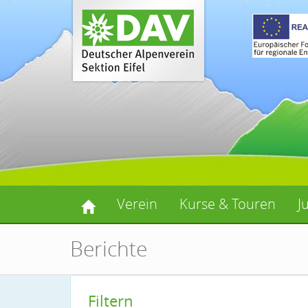
Verein
Kurse & Touren
J
Berichte
Filtern