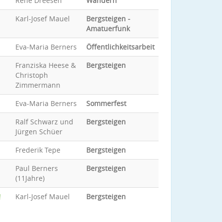
René Dreesen
Wandern
Karl-Josef Mauel
Bergsteigen -
Amatuerfunk
Eva-Maria Berners
Öffentlichkeitsarbeit
Franziska Heese &
Bergsteigen
Christoph
Zimmermann
Eva-Maria Berners
Sommerfest
Ralf Schwarz und
Bergsteigen
Jürgen Schüer
Frederik Tepe
Bergsteigen
Paul Berners
Bergsteigen
(11Jahre)
!
Karl-Josef Mauel
Bergsteigen