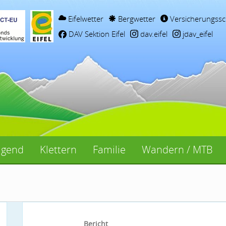
Eifelwetter
Bergwetter
Versicherungssc
DAV Sektion Eifel
dav.eifel
jdav_eifel
ugend
Klettern
Familie
Wandern / MTB
Bericht