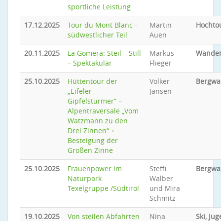
sportliche Leistung
17.12.2025
Tour du Mont Blanc -
Martin
Hochto
südwestlicher Teil
Auen
20.11.2025
La Gomera: Steil – Still
Markus
Wande
– Spektakulär
Flieger
25.10.2025
Hüttentour der
Volker
Bergwa
„Eifeler
Jansen
Gipfelstürmer“ –
Alpentraversale „Vom
Watzmann zu den
Drei Zinnen“ +
Besteigung der
Großen Zinne
25.10.2025
Frauenpower im
Steffi
Bergwa
Naturpark
Walber
Texelgruppe /Südtirol
und Mira
Schmitz
19.10.2025
Von steilen Abfahrten
Nina
Ski, Ju