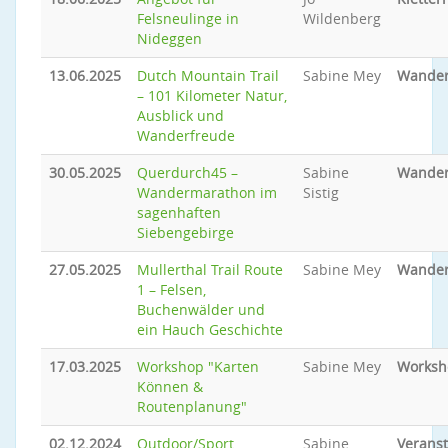
Felsneulinge in
Wildenberg
Nideggen
13.06.2025
Dutch Mountain Trail
Sabine Mey
Wande
– 101 Kilometer Natur,
Ausblick und
Wanderfreude
30.05.2025
Querdurch45 –
Sabine
Wande
Wandermarathon im
Sistig
sagenhaften
Siebengebirge
27.05.2025
Mullerthal Trail Route
Sabine Mey
Wande
1 – Felsen,
Buchenwälder und
ein Hauch Geschichte
17.03.2025
Workshop "Karten
Sabine Mey
Worksh
Können &
Routenplanung"
02.12.2024
Outdoor/Sport
Sabine
Veranst