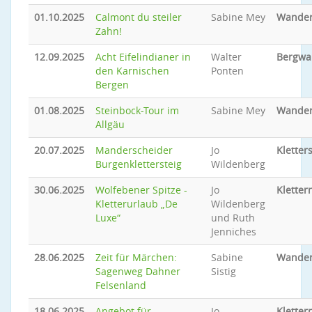
01.10.2025
Calmont du steiler
Sabine Mey
Wande
Zahn!
12.09.2025
Acht Eifelindianer in
Walter
Bergwa
den Karnischen
Ponten
Bergen
01.08.2025
Steinbock-Tour im
Sabine Mey
Wande
Allgäu
20.07.2025
Manderscheider
Jo
Kletter
Burgenklettersteig
Wildenberg
30.06.2025
Wolfebener Spitze -
Jo
Kletter
Kletterurlaub „De
Wildenberg
Luxe“
und Ruth
Jenniches
28.06.2025
Zeit für Märchen:
Sabine
Wande
Sagenweg Dahner
Sistig
Felsenland
18.06.2025
Angebot für
Jo
Kletter