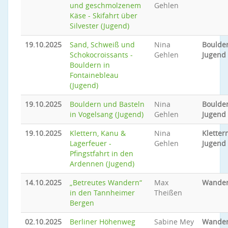
und geschmolzenem
Gehlen
Käse - Skifahrt über
Silvester (Jugend)
19.10.2025
Sand, Schweiß und
Nina
Boulder
Schokocroissants -
Gehlen
Jugend
Bouldern in
Fontainebleau
(Jugend)
19.10.2025
Bouldern und Basteln
Nina
Boulder
in Vogelsang (Jugend)
Gehlen
Jugend
19.10.2025
Klettern, Kanu &
Nina
Klettern
Lagerfeuer -
Gehlen
Jugend
Pfingstfahrt in den
Ardennen (Jugend)
14.10.2025
„Betreutes Wandern“
Max
Wande
in den Tannheimer
Theißen
Bergen
02.10.2025
Berliner Höhenweg
Sabine Mey
Wande