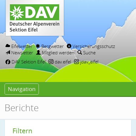
Eifelwetter
Bergwetter
Versicherungsschutz
Newsletter
Mitglied werden
Suche
DAV Sektion Eifel
dav.eifel
jdav_eifel
Navigation
Berichte
Filtern