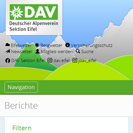
Eifelwetter
Bergwetter
Versicherungsschutz
Newsletter
Mitglied werden
Suche
DAV Sektion Eifel
dav.eifel
jdav_eifel
Navigation
Berichte
Filtern