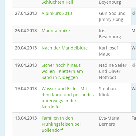
Schluchten Kell
Beyenburg
27.04.2013
Alpinkurs 2013
Gun-Soo und
Kl
Jimmy Hong
26.04.2013
Mountainbike
Iris
M
Beyenburg
20.04.2013
Nach der Mandelblüte
Karl Josef
W
Mauel
19.04.2013
Sicher hoch hinaus
Nadine Seiler
Kl
wollen - Klettern am
und Oliver
Sand in Nideggen
Nottrodt
19.04.2013
Wasser und Erde - Mit
Stephan
W
dem Kanu und per pedes
Klink
unterwegs in der
Nordeifel
13.04.2013
Familien in den
Eva-Maria
Fa
Frühlingsfelsen bei
Berners
Bollendorf