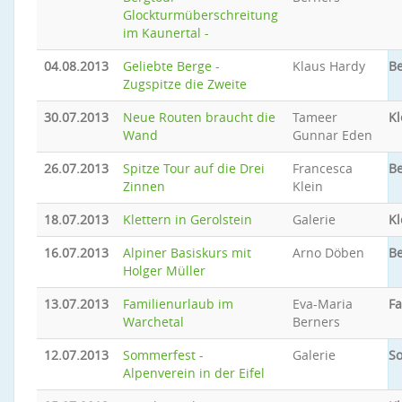
Glockturmüberschreitung
im Kaunertal -
04.08.2013
Geliebte Berge -
Klaus Hardy
Be
Zugspitze die Zweite
30.07.2013
Neue Routen braucht die
Tameer
Kl
Wand
Gunnar Eden
26.07.2013
Spitze Tour auf die Drei
Francesca
Be
Zinnen
Klein
18.07.2013
Klettern in Gerolstein
Galerie
Kl
16.07.2013
Alpiner Basiskurs mit
Arno Döben
Be
Holger Müller
13.07.2013
Familienurlaub im
Eva-Maria
Fa
Warchetal
Berners
12.07.2013
Sommerfest -
Galerie
S
Alpenverein in der Eifel