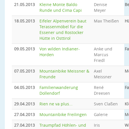
21.05.2013
Kleine Monte Baldo
Denise
Be
Runde und Cima Capi
Meyer
18.05.2013
Eifeler Alpenverein baut
Max Theißen
Hü
Terassenmöbel für die
Essener und Rostocker
Hütte in Osttirol
09.05.2013
Von wilden Indianer-
Anke und
Fa
Horden
Marcus
Friedl
07.05.2013
Mountainbike Meissner &
Axel
M
Freunde
Meissner
04.05.2013
Familienwanderung
René
Fa
Dollendorf
Dreesen
29.04.2013
Rien ne va plus...
Sven Claßen
Kl
27.04.2013
Mountainbike Freilingen
Galerie
M
27.04.2013
Traumpfad Höhlen- und
Iris
W