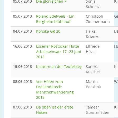
05.07.2013
Die glorreichen 7
Sonja
Kl
Schmitz
05.07.2013
Roland Edelweiß - Ein
Christoph
Gä
Berghelm blüht auf
Zimmermann
04.07.2013
Korsika GR 20
Heike
B
Krienke
16.06.2013
Essener Rostocker Hütte
Elfriede
Hü
Arbeitseinsatz 17.-23.Juni
Hövel
2013
15.06.2013
Klettern an der Teufelsley
Sandra
Kl
Kuschel
08.06.2013
Von Höfen zum
Martin
W
Dreiländereck:
Boekholt
Marathonwanderung
2013
07.06.2013
Da oben ist der erste
Tameer
Kl
Haken
Gunnar Eden