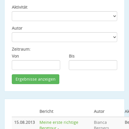
Aktivität
Autor
Zeitraum:
Von
Bis
Bericht
Autor
Ak
15.08.2013
Meine erste richtige
Bianca
Be
Bergtour -
Berners