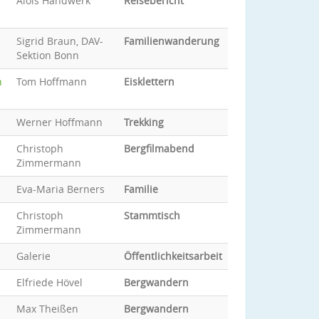
Alois Handwerk
Reisebericht
Sigrid Braun, DAV-
Familienwanderung
Sektion Bonn
n
Tom Hoffmann
Eisklettern
Werner Hoffmann
Trekking
Christoph
Bergfilmabend
Zimmermann
Eva-Maria Berners
Familie
Christoph
Stammtisch
Zimmermann
Galerie
Öffentlichkeitsarbeit
Elfriede Hövel
Bergwandern
Max Theißen
Bergwandern