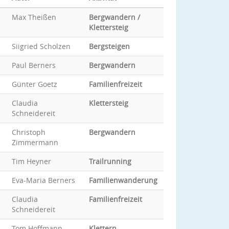
Max Theißen
Bergwandern /
Klettersteig
Siigried Scholzen
Bergsteigen
Paul Berners
Bergwandern
Günter Goetz
Familienfreizeit
Claudia
Klettersteig
Schneidereit
Christoph
Bergwandern
Zimmermann
Tim Heyner
Trailrunning
Eva-Maria Berners
Familienwanderung
Claudia
Familienfreizeit
Schneidereit
Tom Hoffmann
Klettern