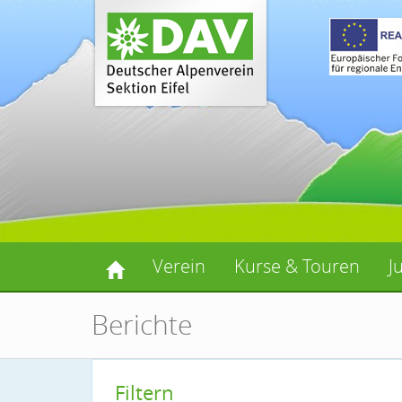
Verein
Kurse & Touren
J
Berichte
Filtern