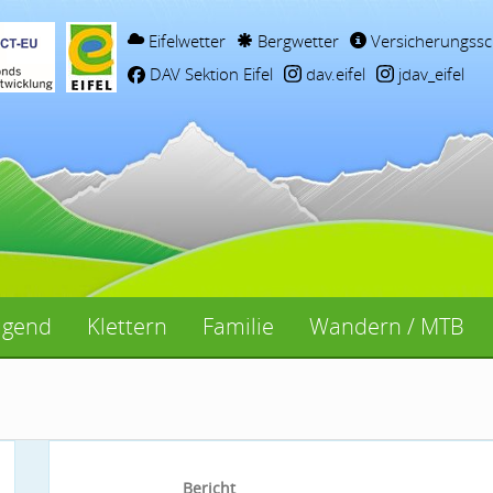
Eifelwetter
Bergwetter
Versicherungssc
DAV Sektion Eifel
dav.eifel
jdav_eifel
ugend
Klettern
Familie
Wandern / MTB
Bericht