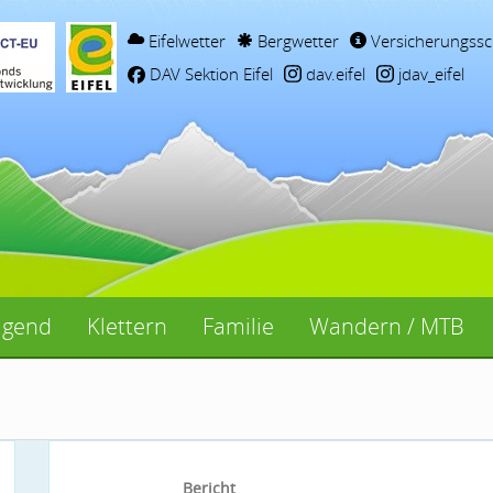
Eifelwetter
Bergwetter
Versicherungssc
DAV Sektion Eifel
dav.eifel
jdav_eifel
ugend
Klettern
Familie
Wandern / MTB
Bericht