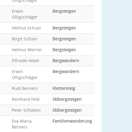
Olligschläger
Erwin
Bergsteigen
Olligschläger
Helmut Schüer
Bergsteigen
Birgit Schüer
Bergsteigen
Helmut Werner
Bergsteigen
Elfriede Hövel
Bergwandern
Erwin
Bergwandern
Olligschläger
Rudi Berners
Klettersteig
Reinhard Feld
Skibergsteigen
Peter Schotten
Skibergsteigen
Eva-Maria
Familienwanderung
Berners