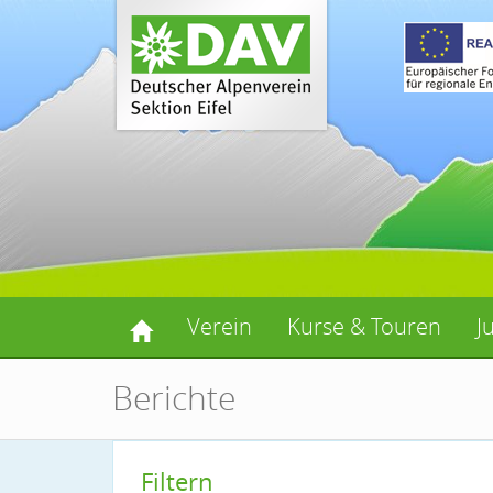
Verein
Kurse & Touren
J
Berichte
Filtern