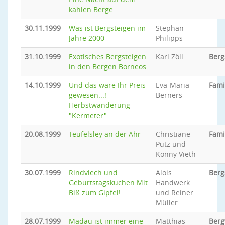
kahlen Berge
30.11.1999
Was ist Bergsteigen im
Stephan
Jahre 2000
Philipps
31.10.1999
Exotisches Bergsteigen
Karl Zöll
Berg
in den Bergen Borneos
14.10.1999
Und das wäre Ihr Preis
Eva-Maria
Fami
gewesen...!
Berners
Herbstwanderung
"Kermeter"
20.08.1999
Teufelsley an der Ahr
Christiane
Fami
Pütz und
Konny Vieth
30.07.1999
Rindviech und
Alois
Berg
Geburtstagskuchen Mit
Handwerk
Biß zum Gipfel!
und Reiner
Müller
28.07.1999
Madau ist immer eine
Matthias
Ber