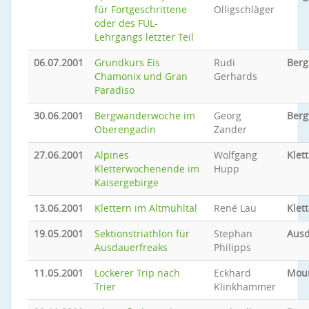
für Fortgeschrittene
Olligschläger
oder des FÜL-
Lehrgangs letzter Teil
06.07.2001
Grundkurs Eis
Rudi
Berg
Chamonix und Gran
Gerhards
Paradiso
30.06.2001
Bergwanderwoche im
Georg
Ber
Oberengadin
Zander
27.06.2001
Alpines
Wolfgang
Klet
Kletterwochenende im
Hupp
Kaisergebirge
13.06.2001
Klettern im Altmühltal
René Lau
Klet
19.05.2001
Sektionstriathlon für
Stephan
Ausd
Ausdauerfreaks
Philipps
11.05.2001
Lockerer Trip nach
Eckhard
Moun
Trier
Klinkhammer