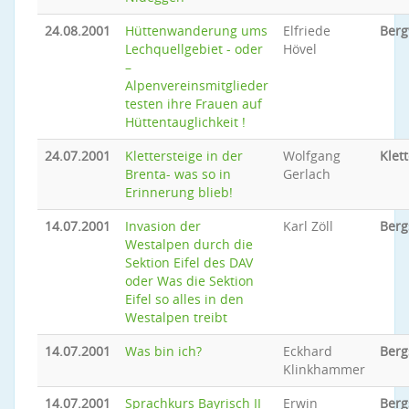
24.08.2001
Hüttenwanderung ums
Elfriede
Ber
Lechquellgebiet - oder
Hövel
–
Alpenvereinsmitglieder
testen ihre Frauen auf
Hüttentauglichkeit !
24.07.2001
Klettersteige in der
Wolfgang
Klet
Brenta- was so in
Gerlach
Erinnerung blieb!
14.07.2001
Invasion der
Karl Zöll
Berg
Westalpen durch die
Sektion Eifel des DAV
oder Was die Sektion
Eifel so alles in den
Westalpen treibt
14.07.2001
Was bin ich?
Eckhard
Berg
Klinkhammer
14.07.2001
Sprachkurs Bayrisch II
Erwin
Berg