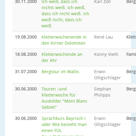
30.11.2000
Ich weiß, dass ich
Karl Zöll
Berg
nichts weiß. Ich weiß,
dass ich nicht weiß. Ich
weiß nicht, dass ich
weiß.
19.08.2000
Kletterwochenende in
René Lau
Klet
den Kirner Dolomiten
18.08.2000
Kletterwochende an
Konny Vieth
Fami
der Ahr
31.07.2000
Bergtour im Wallis
Erwin
Berg
Olligschläger
30.06.2000
Touren -und
Stephan
Berg
Kletterwoche für
Philipps
Ausbilder "Mont Blanc
Gebiet"
30.06.2000
Sprachkurs Bayrisch I
Erwin
Berg
oder Wie besteht man
Olligschläger
einen FÜL