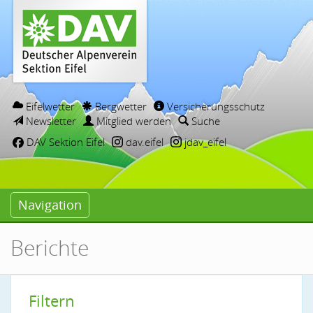
Eifelwetter
Bergwetter
Versicherungsschutz
Newsletter
Mitglied werden
Suche
DAV Sektion Eifel
dav.eifel
jdav_eifel
Navigation
Berichte
Filtern