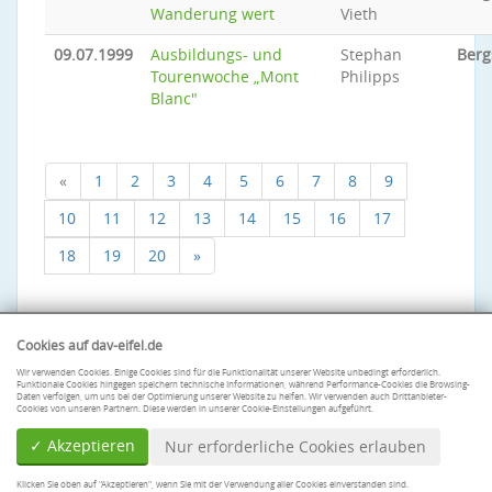
Wanderung wert
Vieth
09.07.1999
Ausbildungs- und
Stephan
Berg
Tourenwoche „Mont
Philipps
Blanc"
«
1
2
3
4
5
6
7
8
9
10
11
12
13
14
15
16
17
18
19
20
»
Cookies auf dav-eifel.de
Wir verwenden Cookies. Einige Cookies sind für die Funktionalität unserer Website unbedingt erforderlich.
Funktionale Cookies hingegen speichern technische Informationen, während Performance-Cookies die Browsing-
Daten verfolgen, um uns bei der Optimierung unserer Website zu helfen. Wir verwenden auch Drittanbieter-
Cookies von unseren Partnern. Diese werden in unserer Cookie-Einstellungen aufgeführt.
✓ Akzeptieren
Nur erforderliche Cookies erlauben
Klicken Sie oben auf "Akzeptieren", wenn Sie mit der Verwendung aller Cookies einverstanden sind.