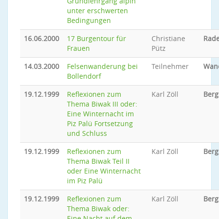
Grundlehrgang alpin
unter erschwerten
Bedingungen
16.06.2000
17 Burgentour für
Christiane
Rade
Frauen
Pütz
14.03.2000
Felsenwanderung bei
Teilnehmer
Wan
Bollendorf
19.12.1999
Reflexionen zum
Karl Zöll
Berg
Thema Biwak III oder:
Eine Winternacht im
Piz Palü Fortsetzung
und Schluss
19.12.1999
Reflexionen zum
Karl Zöll
Berg
Thema Biwak Teil II
oder Eine Winternacht
im Piz Palü
19.12.1999
Reflexionen zum
Karl Zöll
Berg
Thema Biwak oder:
Eine Nacht auf dem