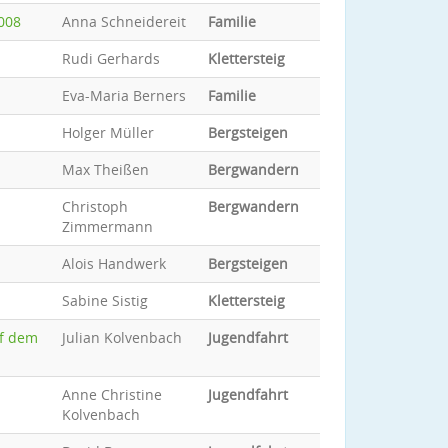
008
Anna Schneidereit
Familie
Rudi Gerhards
Klettersteig
Eva-Maria Berners
Familie
Holger Müller
Bergsteigen
Max Theißen
Bergwandern
Christoph
Bergwandern
Zimmermann
Alois Handwerk
Bergsteigen
Sabine Sistig
Klettersteig
uf dem
Julian Kolvenbach
Jugendfahrt
Anne Christine
Jugendfahrt
Kolvenbach