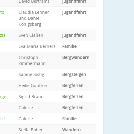
David Bertrams
Jugendfahrt
sto
Claudia Lehner
Jugendfahrt
und Daniel
Königsberg
zia
Sven Claßen
Jugendfahrt
Eva-Maria Berners
Familie
Christoph
Bergwandern
Zimmermann
Sabine Sistig
Bergsteigen
Heike Günther
Bergferien
erge
Sigrid Braun
Bergferien
Galerie
Bergferien
iz"
Galerie
Familie
Stella Bober
Wandern