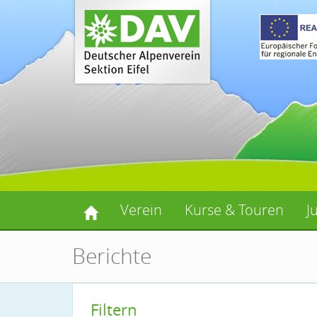
Verein
Kurse & Touren
J
Berichte
Filtern