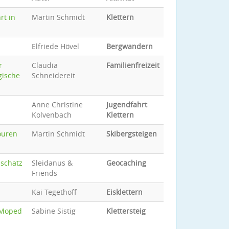
rt in
Martin Schmidt
Klettern
Elfriede Hövel
Bergwandern
r
Claudia
Familienfreizeit
gische
Schneidereit
Anne Christine
Jugendfahrt
Kolvenbach
Klettern
ouren
Martin Schmidt
Skibergsteigen
nschatz
Sleidanus &
Geocaching
Friends
Kai Tegethoff
Eisklettern
 Moped
Sabine Sistig
Klettersteig