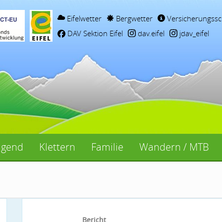
Eifelwetter
Bergwetter
Versicherungssc
DAV Sektion Eifel
dav.eifel
jdav_eifel
ugend
Klettern
Familie
Wandern / MTB
Bericht