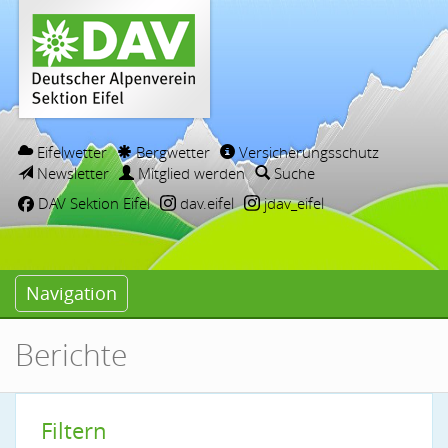
Eifelwetter
Bergwetter
Versicherungsschutz
Newsletter
Mitglied werden
Suche
DAV Sektion Eifel
dav.eifel
jdav_eifel
Navigation
Berichte
Filtern