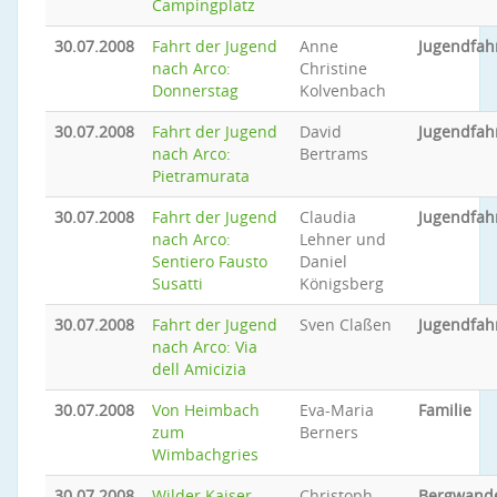
Campingplatz
30.07.2008
Fahrt der Jugend
Anne
Jugendfah
nach Arco:
Christine
Donnerstag
Kolvenbach
30.07.2008
Fahrt der Jugend
David
Jugendfah
nach Arco:
Bertrams
Pietramurata
30.07.2008
Fahrt der Jugend
Claudia
Jugendfah
nach Arco:
Lehner und
Sentiero Fausto
Daniel
Susatti
Königsberg
30.07.2008
Fahrt der Jugend
Sven Claßen
Jugendfah
nach Arco: Via
dell Amicizia
30.07.2008
Von Heimbach
Eva-Maria
Familie
zum
Berners
Wimbachgries
30.07.2008
Wilder Kaiser -
Christoph
Bergwand