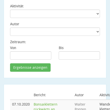
Aktivität
Autor
Zeitraum:
Von
Bis
Bericht
Autor
Aktivit
07.10.2020
Bonsaiklettern
Walter
Wande
rückwärts an
Ponten
klette