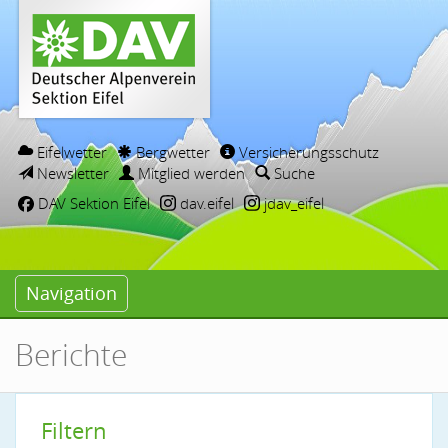
Eifelwetter
Bergwetter
Versicherungsschutz
Newsletter
Mitglied werden
Suche
DAV Sektion Eifel
dav.eifel
jdav_eifel
Navigation
Berichte
Filtern