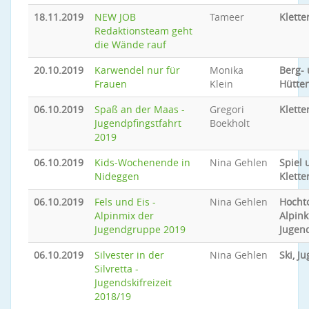
18.11.2019
NEW JOB
Tameer
Klette
Redaktionsteam geht
die Wände rauf
20.10.2019
Karwendel nur für
Monika
Berg-
Frauen
Klein
Hütte
06.10.2019
Spaß an der Maas -
Gregori
Klette
Jugendpfingstfahrt
Boekholt
2019
06.10.2019
Kids-Wochenende in
Nina Gehlen
Spiel 
Nideggen
Klette
06.10.2019
Fels und Eis -
Nina Gehlen
Hocht
Alpinmix der
Alpink
Jugendgruppe 2019
Jugen
06.10.2019
Silvester in der
Nina Gehlen
Ski, J
Silvretta -
Jugendskifreizeit
2018/19