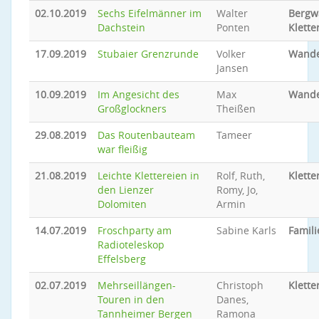
02.10.2019
Sechs Eifelmänner im
Walter
Bergw
Dachstein
Ponten
Klette
17.09.2019
Stubaier Grenzrunde
Volker
Wand
Jansen
10.09.2019
Im Angesicht des
Max
Wand
Großglockners
Theißen
29.08.2019
Das Routenbauteam
Tameer
war fleißig
21.08.2019
Leichte Klettereien in
Rolf, Ruth,
Klette
den Lienzer
Romy, Jo,
Dolomiten
Armin
14.07.2019
Froschparty am
Sabine Karls
Famil
Radioteleskop
Effelsberg
02.07.2019
Mehrseillängen-
Christoph
Klette
Touren in den
Danes,
Tannheimer Bergen
Ramona