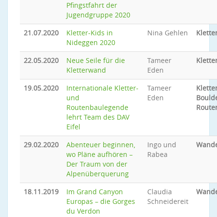
Pfingstfahrt der
Jugendgruppe 2020
21.07.2020
Kletter-Kids in
Nina Gehlen
Klette
Nideggen 2020
22.05.2020
Neue Seile für die
Tameer
Klette
Kletterwand
Eden
19.05.2020
Internationale Kletter-
Tameer
Klette
und
Eden
Bould
Routenbaulegende
Route
lehrt Team des DAV
Eifel
29.02.2020
Abenteuer beginnen,
Ingo und
Wand
wo Pläne aufhören –
Rabea
Der Traum von der
Alpenüberquerung
18.11.2019
Im Grand Canyon
Claudia
Wand
Europas – die Gorges
Schneidereit
du Verdon