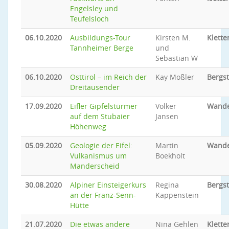
Engelsley und
Teufelsloch
06.10.2020
Ausbildungs-Tour
Kirsten M.
Klette
Tannheimer Berge
und
Sebastian W
06.10.2020
Osttirol – im Reich der
Kay Moßler
Bergs
Dreitausender
17.09.2020
Eifler Gipfelstürmer
Volker
Wand
auf dem Stubaier
Jansen
Höhenweg
05.09.2020
Geologie der Eifel:
Martin
Wand
Vulkanismus um
Boekholt
Manderscheid
30.08.2020
Alpiner Einsteigerkurs
Regina
Bergs
an der Franz-Senn-
Kappenstein
Hütte
21.07.2020
Die etwas andere
Nina Gehlen
Klette