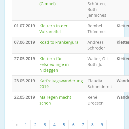
(Gimpel)
Schütten,
Ruth
Jenniches
01.07.2019
Klettern in der
Bembel
Klette
Vulkaneifel
Thömmes
07.06.2019
Road to Frankenjura
Andreas
Klette
Schröder
27.05.2019
Klettern für
Walter, Oli,
Klette
Felsneulinge in
Ruth, Jo
Nideggen
23.05.2019
Karfreitagswanderung
Claudia
Wand
2019
Schneidereit
22.05.2019
Mairegen macht
René
Wand
schön
Dreesen
«
1
2
3
4
5
6
7
8
9