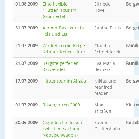
01.08.2009
Eine flexible
Elfriede
Bergw
"Hütten"Tour im
Hövel
Grödnertal
31.07.2009
Alpiner Basiskurs in
Sabine Pauls
Bergs
Fels und Eis
21.07.2009
Wir lieben die Berge -
Claudia
Famili
Krinner-Kofler-Hütte
Schneidereit
21.07.2009
Bergsteigerferien
Eva-Maria
Famili
Karwendel
Berners
17.07.2009
Hüttentour im Allgäu
Niklas und
Bergw
Manfred
Mäder
01.07.2009
Rosengarten 2009
Max
Klette
Theißen
30.06.2009
Gigantische Riesen
Sabine
Reiseb
zwischen sachten
Greifenhofer
Nebelschwaden -