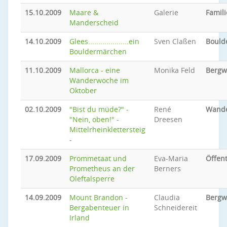
15.10.2009
Maare &
Galerie
Famili
Manderscheid
14.10.2009
Glees....................ein
Sven Claßen
Bould
Bouldermärchen
11.10.2009
Mallorca - eine
Monika Feld
Bergw
Wanderwoche im
Oktober
02.10.2009
"Bist du müde?" -
René
Wand
"Nein, oben!" -
Dreesen
Mittelrheinklettersteig
-
17.09.2009
Prommetaat und
Eva-Maria
Öffent
Prometheus an der
Berners
Oleftalsperre
14.09.2009
Mount Brandon -
Claudia
Bergw
Bergabenteuer in
Schneidereit
Irland