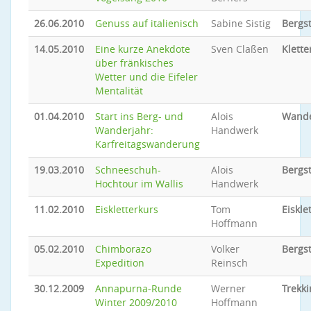
26.06.2010
Genuss auf italienisch
Sabine Sistig
Bergs
14.05.2010
Eine kurze Anekdote
Sven Claßen
Klette
über fränkisches
Wetter und die Eifeler
Mentalität
01.04.2010
Start ins Berg- und
Alois
Wand
Wanderjahr:
Handwerk
Karfreitagswanderung
19.03.2010
Schneeschuh-
Alois
Bergs
Hochtour im Wallis
Handwerk
11.02.2010
Eiskletterkurs
Tom
Eiskle
Hoffmann
05.02.2010
Chimborazo
Volker
Bergs
Expedition
Reinsch
30.12.2009
Annapurna-Runde
Werner
Trekki
Winter 2009/2010
Hoffmann