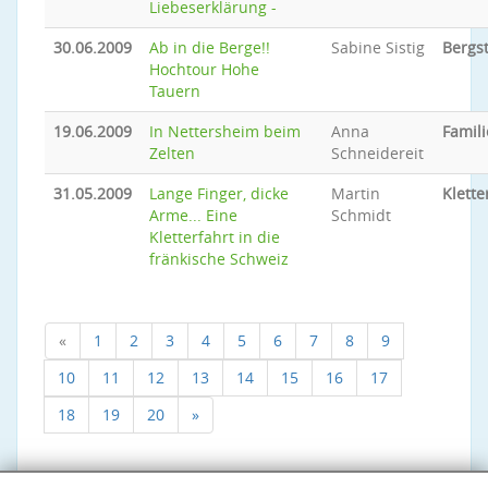
Liebeserklärung -
30.06.2009
Ab in die Berge!!
Sabine Sistig
Bergs
Hochtour Hohe
Tauern
19.06.2009
In Nettersheim beim
Anna
Famili
Zelten
Schneidereit
31.05.2009
Lange Finger, dicke
Martin
Klette
Arme... Eine
Schmidt
Kletterfahrt in die
fränkische Schweiz
«
1
2
3
4
5
6
7
8
9
10
11
12
13
14
15
16
17
18
19
20
»