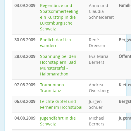
03.09.2009
Regentänze und
Anna und
Famili
Spätsommerfeeling -
Claudia
ein Kurztrip in die
Schneidereit
Luxemburgische
Schweiz
30.08.2009
Endlich darf ich
René
Bergw
wandern
Dreesen
28.08.2009
Spannung bei den
Eva-Maria
Öffent
Hochstaplern, Bad
Berners
Münstereifel -
Halbmarathon
07.08.2009
Tramuntana
Andrea
Klette
Traumtanz
Oversberg
06.08.2009
Leichte Gipfel und
Jürgen
Bergs
Ferner im Hochstubai
Schüer
04.08.2009
Jugendfahrt in die
Michael
Jugen
Schweiz
Berners