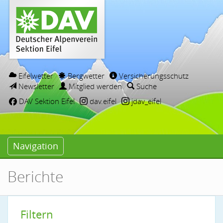
Eifelwetter
Bergwetter
Versicherungsschutz
Newsletter
Mitglied werden
Suche
DAV Sektion Eifel
dav.eifel
jdav_eifel
Navigation
Berichte
Filtern