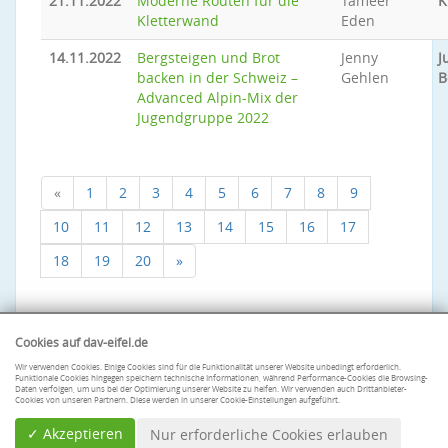
21.11.2022
Moderne Routen für die
Tameer
K
Kletterwand
Eden
14.11.2022
Bergsteigen und Brot
Jenny
J
backen in der Schweiz –
Gehlen
B
Advanced Alpin-Mix der
Jugendgruppe 2022
«
1
2
3
4
5
6
7
8
9
10
11
12
13
14
15
16
17
18
19
20
»
Cookies auf dav-eifel.de
Wir verwenden Cookies. Einige Cookies sind für die Funktionalität unserer Website unbedingt erforderlich.
Funktionale Cookies hingegen speichern technische Informationen, während Performance-Cookies die Browsing-
Daten verfolgen, um uns bei der Optimierung unserer Website zu helfen. Wir verwenden auch Drittanbieter-
Cookies von unseren Partnern. Diese werden in unserer Cookie-Einstellungen aufgeführt.
✓ Akzeptieren
Nur erforderliche Cookies erlauben