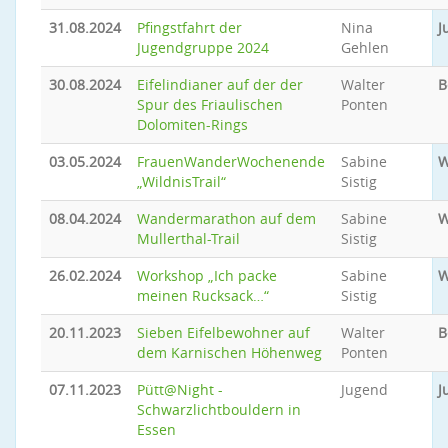
31.08.2024
Pfingstfahrt der
Nina
J
Jugendgruppe 2024
Gehlen
30.08.2024
Eifelindianer auf der der
Walter
B
Spur des Friaulischen
Ponten
Dolomiten-Rings
03.05.2024
FrauenWanderWochenende
Sabine
W
„WildnisTrail“
Sistig
08.04.2024
Wandermarathon auf dem
Sabine
W
Mullerthal-Trail
Sistig
26.02.2024
Workshop „Ich packe
Sabine
W
meinen Rucksack…“
Sistig
20.11.2023
Sieben Eifelbewohner auf
Walter
B
dem Karnischen Höhenweg
Ponten
07.11.2023
Pütt@Night -
Jugend
J
Schwarzlichtbouldern in
Essen