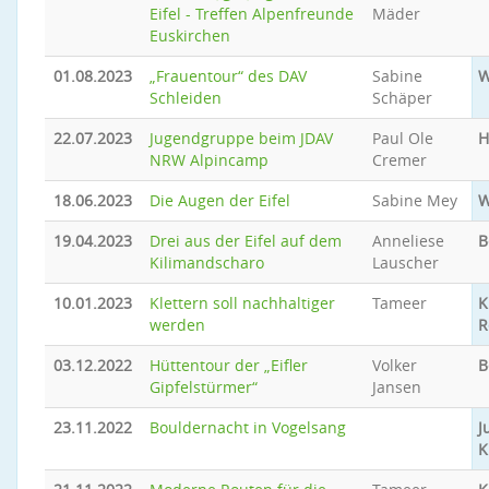
Eifel - Treffen Alpenfreunde
Mäder
Euskirchen
01.08.2023
„Frauentour“ des DAV
Sabine
W
Schleiden
Schäper
22.07.2023
Jugendgruppe beim JDAV
Paul Ole
H
NRW Alpincamp
Cremer
18.06.2023
Die Augen der Eifel
Sabine Mey
W
19.04.2023
Drei aus der Eifel auf dem
Anneliese
B
Kilimandscharo
Lauscher
10.01.2023
Klettern soll nachhaltiger
Tameer
K
werden
R
03.12.2022
Hüttentour der „Eifler
Volker
B
Gipfelstürmer“
Jansen
23.11.2022
Bouldernacht in Vogelsang
J
K