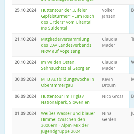
25.10.2024
Hüttentour der „Eifeler
Volker
B
Gipfelstürmer“ – „Im Reich
Jansen
des Ortlers“ vom Ultental
ins Suldental
21.10.2024
Mitgliederversammlung
Claudia
T
des DAV Landesverbands
Mäder
NRW auf Vogelsang
20.10.2024
Im Wilden Osten:
Claudia
W
Sehnsuchtsziel Georgien
Mäder
30.09.2024
MTB Ausbildungswoche in
Kevin
M
Oberammergau
Drouin
06.09.2024
Hüttentour im Triglav
Nico Gross
B
Nationalpark, Slowenien
01.09.2024
Weißes Wasser und blauer
Nina
J
Himmel zwischen den
Gehlen
3000ern - Alpin-Mix der
Jugendgruppe 2024