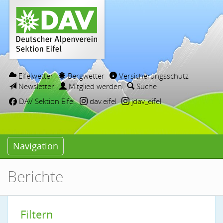
Eifelwetter
Bergwetter
Versicherungsschutz
Newsletter
Mitglied werden
Suche
DAV Sektion Eifel
dav.eifel
jdav_eifel
Navigation
Berichte
Filtern