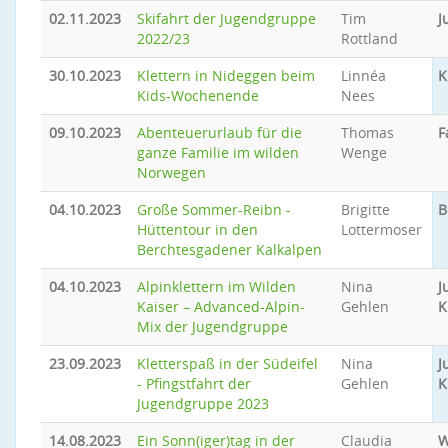
02.11.2023
Skifahrt der Jugendgruppe
Tim
J
2022/23
Rottland
30.10.2023
Klettern in Nideggen beim
Linnéa
K
Kids-Wochenende
Nees
09.10.2023
Abenteuerurlaub für die
Thomas
F
ganze Familie im wilden
Wenge
Norwegen
04.10.2023
Große Sommer-Reibn -
Brigitte
B
Hüttentour in den
Lottermoser
Berchtesgadener Kalkalpen
04.10.2023
Alpinklettern im Wilden
Nina
J
Kaiser – Advanced-Alpin-
Gehlen
K
Mix der Jugendgruppe
23.09.2023
Kletterspaß in der Südeifel
Nina
J
- Pfingstfahrt der
Gehlen
K
Jugendgruppe 2023
14.08.2023
Ein Sonn(iger)tag in der
Claudia
W