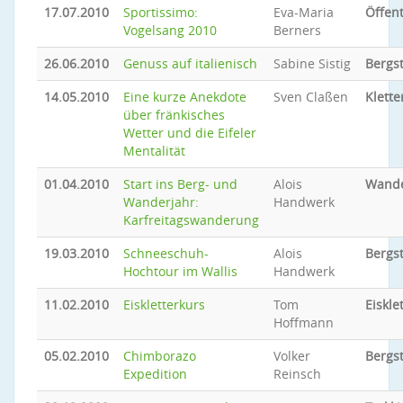
17.07.2010
Sportissimo:
Eva-Maria
Öffent
Vogelsang 2010
Berners
26.06.2010
Genuss auf italienisch
Sabine Sistig
Bergs
14.05.2010
Eine kurze Anekdote
Sven Claßen
Klette
über fränkisches
Wetter und die Eifeler
Mentalität
01.04.2010
Start ins Berg- und
Alois
Wand
Wanderjahr:
Handwerk
Karfreitagswanderung
19.03.2010
Schneeschuh-
Alois
Bergs
Hochtour im Wallis
Handwerk
11.02.2010
Eiskletterkurs
Tom
Eiskle
Hoffmann
05.02.2010
Chimborazo
Volker
Bergs
Expedition
Reinsch