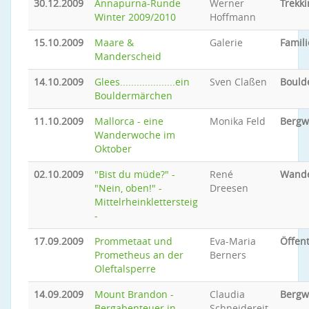
30.12.2009
Annapurna-Runde
Werner
Trekki
Winter 2009/2010
Hoffmann
15.10.2009
Maare &
Galerie
Famili
Manderscheid
14.10.2009
Glees....................ein
Sven Claßen
Bould
Bouldermärchen
11.10.2009
Mallorca - eine
Monika Feld
Bergw
Wanderwoche im
Oktober
02.10.2009
"Bist du müde?" -
René
Wand
"Nein, oben!" -
Dreesen
Mittelrheinklettersteig
-
17.09.2009
Prommetaat und
Eva-Maria
Öffent
Prometheus an der
Berners
Oleftalsperre
14.09.2009
Mount Brandon -
Claudia
Bergw
Bergabenteuer in
Schneidereit