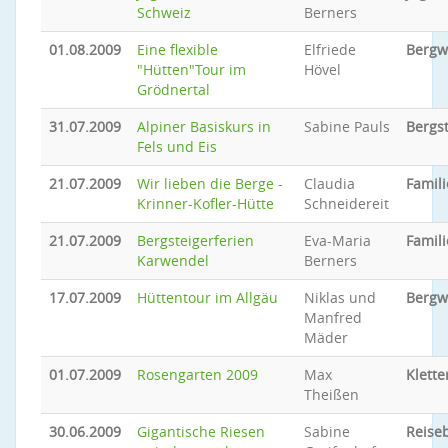
Schweiz
Berners
01.08.2009
Eine flexible
Elfriede
Bergw
"Hütten"Tour im
Hövel
Grödnertal
31.07.2009
Alpiner Basiskurs in
Sabine Pauls
Bergs
Fels und Eis
21.07.2009
Wir lieben die Berge -
Claudia
Famili
Krinner-Kofler-Hütte
Schneidereit
21.07.2009
Bergsteigerferien
Eva-Maria
Famili
Karwendel
Berners
17.07.2009
Hüttentour im Allgäu
Niklas und
Bergw
Manfred
Mäder
01.07.2009
Rosengarten 2009
Max
Klette
Theißen
30.06.2009
Gigantische Riesen
Sabine
Reiseb