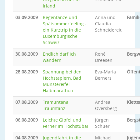
Irland
03.09.2009
Regentänze und
Anna und
Famili
Spätsommerfeeling -
Claudia
ein Kurztrip in die
Schneidereit
Luxemburgische
Schweiz
30.08.2009
Endlich darf ich
René
Bergw
wandern
Dreesen
28.08.2009
Spannung bei den
Eva-Maria
Öffent
Hochstaplern, Bad
Berners
Münstereifel -
Halbmarathon
07.08.2009
Tramuntana
Andrea
Klette
Traumtanz
Oversberg
06.08.2009
Leichte Gipfel und
Jürgen
Bergs
Ferner im Hochstubai
Schüer
04.08.2009
Jugendfahrt in die
Michael
Jugen