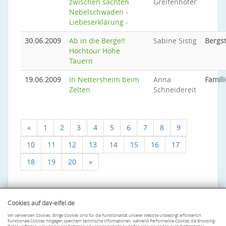
zwischen sachten
Greifenhofer
Nebelschwaden -
Liebeserklärung -
30.06.2009
Ab in die Berge!!
Sabine Sistig
Bergs
Hochtour Hohe
Tauern
19.06.2009
In Nettersheim beim
Anna
Famili
Zelten
Schneidereit
«
1
2
3
4
5
6
7
8
9
10
11
12
13
14
15
16
17
18
19
20
»
Cookies auf dav-eifel.de
Wir verwenden Cookies. Einige Cookies sind für die Funktionalität unserer Website unbedingt erforderlich.
Funktionale Cookies hingegen speichern technische Informationen, während Performance-Cookies die Browsing-