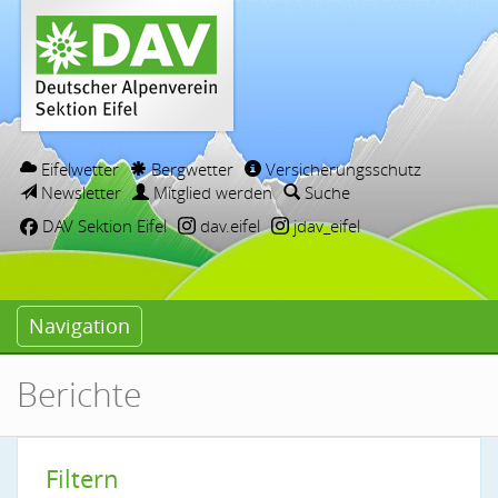
Eifelwetter
Bergwetter
Versicherungsschutz
Newsletter
Mitglied werden
Suche
DAV Sektion Eifel
dav.eifel
jdav_eifel
Navigation
Berichte
Filtern