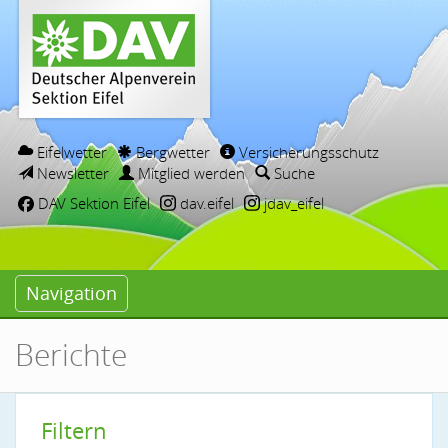
Eifelwetter
Bergwetter
Versicherungsschutz
Newsletter
Mitglied werden
Suche
DAV Sektion Eifel
dav.eifel
jdav_eifel
Navigation
Berichte
Filtern