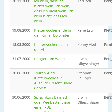
30.11.2000
Ich weiß, dass ich
Karl Zöll
Berg
nichts weiß. Ich weiß,
dass ich nicht weiß. Ich
weiß nicht, dass ich
weiß.
19.08.2000
Kletterwochenende in
René Lau
Klet
den Kirner Dolomiten
18.08.2000
Kletterwochende an
Konny Vieth
Fami
der Ahr
31.07.2000
Bergtour im Wallis
Erwin
Berg
Olligschläger
30.06.2000
Touren -und
Stephan
Berg
Kletterwoche für
Philipps
Ausbilder "Mont Blanc
Gebiet"
30.06.2000
Sprachkurs Bayrisch I
Erwin
Berg
oder Wie besteht man
Olligschläger
einen FÜL