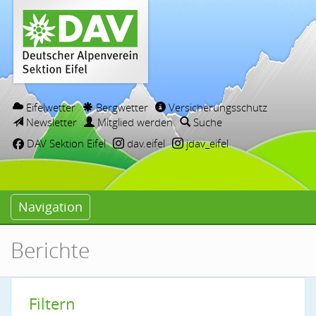
Eifelwetter
Bergwetter
Versicherungsschutz
Newsletter
Mitglied werden
Suche
DAV Sektion Eifel
dav.eifel
jdav_eifel
Navigation
Berichte
Filtern