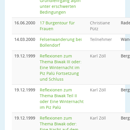
Grundlehrgang alpin
unter erschwerten
Bedingungen
16.06.2000
17 Burgentour für
Christiane
Rade
Frauen
Pütz
14.03.2000
Felsenwanderung bei
Teilnehmer
Wan
Bollendorf
19.12.1999
Reflexionen zum
Karl Zöll
Berg
Thema Biwak III oder:
Eine Winternacht im
Piz Palü Fortsetzung
und Schluss
19.12.1999
Reflexionen zum
Karl Zöll
Berg
Thema Biwak Teil II
oder Eine Winternacht
im Piz Palü
19.12.1999
Reflexionen zum
Karl Zöll
Berg
Thema Biwak oder:
Eine Nacht auf dem