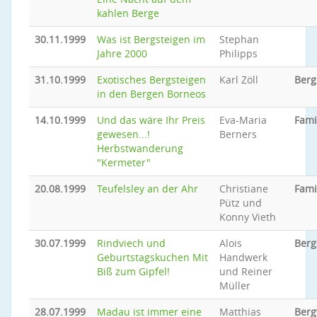
kahlen Berge
30.11.1999
Was ist Bergsteigen im
Stephan
Jahre 2000
Philipps
31.10.1999
Exotisches Bergsteigen
Karl Zöll
Berg
in den Bergen Borneos
14.10.1999
Und das wäre Ihr Preis
Eva-Maria
Fami
gewesen...!
Berners
Herbstwanderung
"Kermeter"
20.08.1999
Teufelsley an der Ahr
Christiane
Fami
Pütz und
Konny Vieth
30.07.1999
Rindviech und
Alois
Berg
Geburtstagskuchen Mit
Handwerk
Biß zum Gipfel!
und Reiner
Müller
28.07.1999
Madau ist immer eine
Matthias
Ber