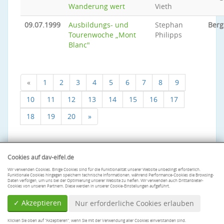
Wanderung wert
Vieth
09.07.1999
Ausbildungs- und
Stephan
Berg
Tourenwoche „Mont
Philipps
Blanc"
«
1
2
3
4
5
6
7
8
9
10
11
12
13
14
15
16
17
18
19
20
»
Cookies auf dav-eifel.de
Wir verwenden Cookies. Einige Cookies sind für die Funktionalität unserer Website unbedingt erforderlich.
Funktionale Cookies hingegen speichern technische Informationen, während Performance-Cookies die Browsing-
Daten verfolgen, um uns bei der Optimierung unserer Website zu helfen. Wir verwenden auch Drittanbieter-
Cookies von unseren Partnern. Diese werden in unserer Cookie-Einstellungen aufgeführt.
✓ Akzeptieren
Nur erforderliche Cookies erlauben
Klicken Sie oben auf "Akzeptieren", wenn Sie mit der Verwendung aller Cookies einverstanden sind.