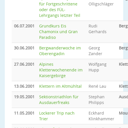
für Fortgeschrittene
Olligschläger
oder des FÜL-
Lehrgangs letzter Teil
06.07.2001
Grundkurs Eis
Rudi
Berg
Chamonix und Gran
Gerhards
Paradiso
30.06.2001
Bergwanderwoche im
Georg
Ber
Oberengadin
Zander
27.06.2001
Alpines
Wolfgang
Klet
Kletterwochenende im
Hupp
Kaisergebirge
13.06.2001
Klettern im Altmühltal
René Lau
Klet
19.05.2001
Sektionstriathlon für
Stephan
Ausd
Ausdauerfreaks
Philipps
11.05.2001
Lockerer Trip nach
Eckhard
Moun
Trier
Klinkhammer