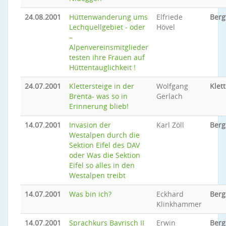
24.08.2001
Hüttenwanderung ums
Elfriede
Ber
Lechquellgebiet - oder
Hövel
–
Alpenvereinsmitglieder
testen ihre Frauen auf
Hüttentauglichkeit !
24.07.2001
Klettersteige in der
Wolfgang
Klet
Brenta- was so in
Gerlach
Erinnerung blieb!
14.07.2001
Invasion der
Karl Zöll
Berg
Westalpen durch die
Sektion Eifel des DAV
oder Was die Sektion
Eifel so alles in den
Westalpen treibt
14.07.2001
Was bin ich?
Eckhard
Berg
Klinkhammer
14.07.2001
Sprachkurs Bayrisch II
Erwin
Berg