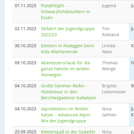
07.11.2023
Pütt@Night -
Jugend
J
Schwarzlichtbouldern in
Essen
02.11.2023
Skifahrt der Jugendgruppe
Tim
J
2022/23
Rottland
30.10.2023
Klettern in Nideggen beim
Linnéa
K
Kids-Wochenende
Nees
09.10.2023
Abenteuerurlaub für die
Thomas
F
ganze Familie im wilden
Wenge
Norwegen
04.10.2023
Große Sommer-Reibn -
Brigitte
B
Hüttentour in den
Lottermoser
Berchtesgadener Kalkalpen
04.10.2023
Alpinklettern im Wilden
Nina
J
Kaiser – Advanced-Alpin-
Gehlen
K
Mix der Jugendgruppe
23.09.2023
Kletterspaß in der Südeifel
Nina
J