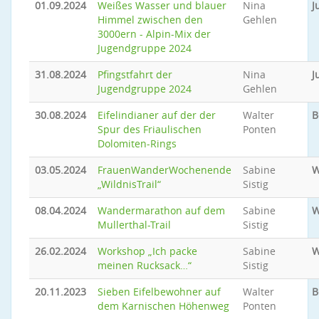
01.09.2024
Weißes Wasser und blauer
Nina
J
Himmel zwischen den
Gehlen
3000ern - Alpin-Mix der
Jugendgruppe 2024
31.08.2024
Pfingstfahrt der
Nina
J
Jugendgruppe 2024
Gehlen
30.08.2024
Eifelindianer auf der der
Walter
B
Spur des Friaulischen
Ponten
Dolomiten-Rings
03.05.2024
FrauenWanderWochenende
Sabine
W
„WildnisTrail“
Sistig
08.04.2024
Wandermarathon auf dem
Sabine
W
Mullerthal-Trail
Sistig
26.02.2024
Workshop „Ich packe
Sabine
W
meinen Rucksack…“
Sistig
20.11.2023
Sieben Eifelbewohner auf
Walter
B
dem Karnischen Höhenweg
Ponten