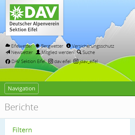
Eifelwetter
Bergwetter
Versicherungsschutz
Newsletter
Mitglied werden
Suche
DAV Sektion Eifel
dav.eifel
jdav_eifel
Navigation
Berichte
Filtern