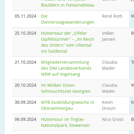
Bouldern in Fontainebleau
05.11.2024
Die
René Roth
W
Donnerstagswanderungen
25.10.2024
Hüttentour der „Eifeler
Volker
B
Gipfelstürmer“ – „Im Reich
Jansen
des Ortlers“ vom Ultental
ins Suldental
21.10.2024
Mitgliederversammlung
Claudia
T
des DAV Landesverbands
Mäder
NRW auf Vogelsang
20.10.2024
Im Wilden Osten:
Claudia
W
Sehnsuchtsziel Georgien
Mäder
30.09.2024
MTB Ausbildungswoche in
Kevin
M
Oberammergau
Drouin
06.09.2024
Hüttentour im Triglav
Nico Gross
B
Nationalpark, Slowenien