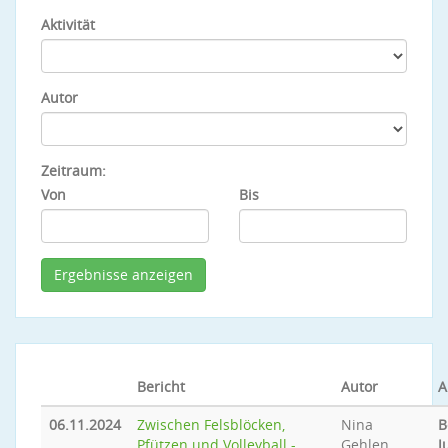
Aktivität
Autor
Zeitraum:
Von
Bis
Bericht
Autor
A
06.11.2024
Zwischen Felsblöcken,
Nina
B
Pfützen und Volleyball -
Gehlen
J