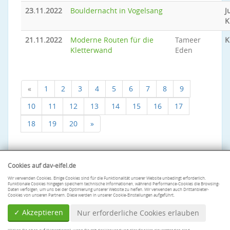
23.11.2022
Bouldernacht in Vogelsang
J
K
21.11.2022
Moderne Routen für die
Tameer
K
Kletterwand
Eden
«
1
2
3
4
5
6
7
8
9
10
11
12
13
14
15
16
17
18
19
20
»
Cookies auf dav-eifel.de
Wir verwenden Cookies. Einige Cookies sind für die Funktionalität unserer Website unbedingt erforderlich.
Funktionale Cookies hingegen speichern technische Informationen, während Performance-Cookies die Browsing-
Daten verfolgen, um uns bei der Optimierung unserer Website zu helfen. Wir verwenden auch Drittanbieter-
Cookies von unseren Partnern. Diese werden in unserer Cookie-Einstellungen aufgeführt.
✓ Akzeptieren
Nur erforderliche Cookies erlauben