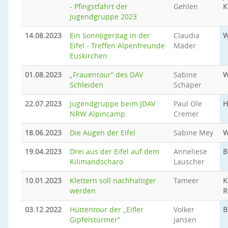
- Pfingstfahrt der
Gehlen
K
Jugendgruppe 2023
14.08.2023
Ein Sonn(iger)tag in der
Claudia
W
Eifel - Treffen Alpenfreunde
Mäder
Euskirchen
01.08.2023
„Frauentour“ des DAV
Sabine
W
Schleiden
Schäper
22.07.2023
Jugendgruppe beim JDAV
Paul Ole
H
NRW Alpincamp
Cremer
18.06.2023
Die Augen der Eifel
Sabine Mey
W
19.04.2023
Drei aus der Eifel auf dem
Anneliese
B
Kilimandscharo
Lauscher
10.01.2023
Klettern soll nachhaltiger
Tameer
K
werden
R
03.12.2022
Hüttentour der „Eifler
Volker
B
Gipfelstürmer“
Jansen