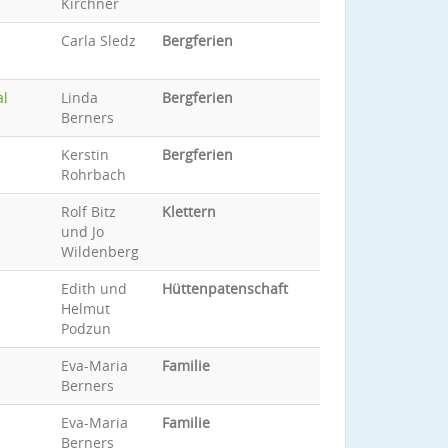
Kirchner
Carla Sledz
Bergferien
al
Linda
Bergferien
Berners
Kerstin
Bergferien
Rohrbach
Rolf Bitz
Klettern
und Jo
Wildenberg
Edith und
Hüttenpatenschaft
Helmut
Podzun
Eva-Maria
Familie
Berners
Eva-Maria
Familie
Berners