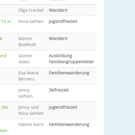
Olga Frenkel
Wandern
'16 in
Nina Gehlen
Jugendfreizeit
16
Martin
Wandern
Boekholt
 und
Günter
Ausbildung
Goetz
Familiengruppenleiter
Eva-Maria
Familienwanderung
Berners
Jenny
Skifreizeit
Gehlen
t der
Jenny und
Jugendfreizeit
Nina Gehlen
Sabine Karls
Familienwanderung
 man