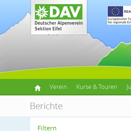
Verein
Kurse & Touren
J
Berichte
Filtern