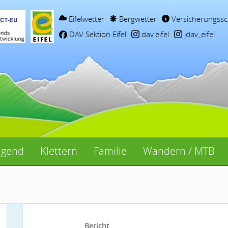
Eifelwetter
Bergwetter
Versicherungssc
DAV Sektion Eifel
dav.eifel
jdav_eifel
ugend
Klettern
Familie
Wandern / MTB
Bericht