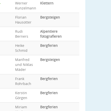
-
Werner
Klettern
Kunzelmann
Florian
Bergsteigen
Hausotter
Rudi
Alpentiere
Berners
fotografieren
Heike
Bergferien
Schmid
Manfred
Bergsteigen
und Niklas
Mäder
Frank
Bergferien
Rohrbach
Kerstin
Bergferien
Görgen
Miriam
Bergferien