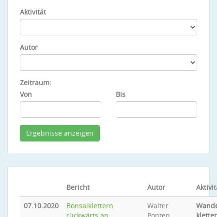
Aktivität
Autor
Zeitraum:
Von
Bis
Bericht
Autor
Aktivit
07.10.2020
Bonsaiklettern
Walter
Wande
rückwärts an
Ponten
klette