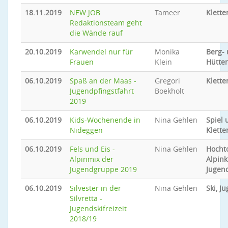
18.11.2019
NEW JOB
Tameer
Klette
Redaktionsteam geht
die Wände rauf
20.10.2019
Karwendel nur für
Monika
Berg-
Frauen
Klein
Hütte
06.10.2019
Spaß an der Maas -
Gregori
Klette
Jugendpfingstfahrt
Boekholt
2019
06.10.2019
Kids-Wochenende in
Nina Gehlen
Spiel 
Nideggen
Klette
06.10.2019
Fels und Eis -
Nina Gehlen
Hocht
Alpinmix der
Alpink
Jugendgruppe 2019
Jugen
06.10.2019
Silvester in der
Nina Gehlen
Ski, J
Silvretta -
Jugendskifreizeit
2018/19