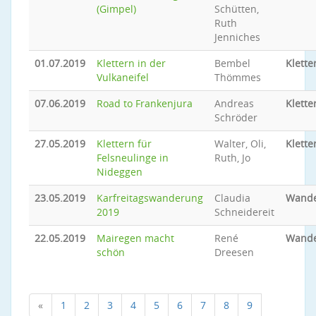
(Gimpel)
Schütten,
Ruth
Jenniches
01.07.2019
Klettern in der
Bembel
Klette
Vulkaneifel
Thömmes
07.06.2019
Road to Frankenjura
Andreas
Klette
Schröder
27.05.2019
Klettern für
Walter, Oli,
Klette
Felsneulinge in
Ruth, Jo
Nideggen
23.05.2019
Karfreitagswanderung
Claudia
Wand
2019
Schneidereit
22.05.2019
Mairegen macht
René
Wand
schön
Dreesen
«
1
2
3
4
5
6
7
8
9