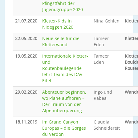
Pfingstfahrt der
Jugendgruppe 2020
21.07.2020
Kletter-Kids in
Nina Gehlen
Klette
Nideggen 2020
22.05.2020
Neue Seile für die
Tameer
Klette
Kletterwand
Eden
19.05.2020
Internationale Kletter-
Tameer
Klette
und
Eden
Bould
Routenbaulegende
Route
lehrt Team des DAV
Eifel
29.02.2020
Abenteuer beginnen,
Ingo und
Wand
wo Pläne aufhören –
Rabea
Der Traum von der
Alpenüberquerung
18.11.2019
Im Grand Canyon
Claudia
Wand
Europas – die Gorges
Schneidereit
du Verdon