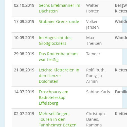
02.10.2019
Sechs Eifelmänner im
Walter
Bergw
Dachstein
Ponten
Klette
17.09.2019
Stubaier Grenzrunde
Volker
Wand
Jansen
10.09.2019
Im Angesicht des
Max
Wand
Großglockners
Theißen
29.08.2019
Das Routenbauteam
Tameer
war fleißig
21.08.2019
Leichte Klettereien in
Rolf, Ruth,
Klette
den Lienzer
Romy, Jo,
Dolomiten
Armin
14.07.2019
Froschparty am
Sabine Karls
Famil
Radioteleskop
Effelsberg
02.07.2019
Mehrseillängen-
Christoph
Klette
Touren in den
Danes,
Tannheimer Bergen
Ramona