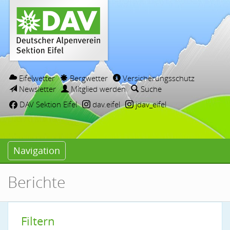
Eifelwetter
Bergwetter
Versicherungsschutz
Newsletter
Mitglied werden
Suche
DAV Sektion Eifel
dav.eifel
jdav_eifel
Navigation
Berichte
Filtern