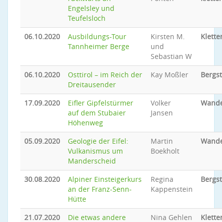
Engelsley und
Teufelsloch
06.10.2020
Ausbildungs-Tour
Kirsten M.
Klette
Tannheimer Berge
und
Sebastian W
06.10.2020
Osttirol – im Reich der
Kay Moßler
Bergs
Dreitausender
17.09.2020
Eifler Gipfelstürmer
Volker
Wand
auf dem Stubaier
Jansen
Höhenweg
05.09.2020
Geologie der Eifel:
Martin
Wand
Vulkanismus um
Boekholt
Manderscheid
30.08.2020
Alpiner Einsteigerkurs
Regina
Bergs
an der Franz-Senn-
Kappenstein
Hütte
21.07.2020
Die etwas andere
Nina Gehlen
Klette