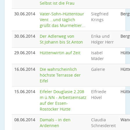
Selbst ist die Frau
30.06.2014
Vater-Sohn-Hüttentour
Siegfried
Berg
Vent ...und täglich
Krings
grüßt das Murmeltier...
30.06.2014
Der Adlerweg von
Erika und
Ber
St.Johann bis St.Anton
Holger Herr
29.06.2014
Hüttenwirtin auf Zeit
Isabel
Hütt
Mäder
16.06.2014
Die wahrscheinlich
Galerie
Hütt
höchste Terrasse der
Eifel
15.06.2014
Eifeler Douglasie 2.208
Elfriede
Hütt
m ü.NN - Arbeitseinsatz
Hövel
auf der Essen-
Rostocker Hütte
08.06.2014
Damals - in den
Claudia
Wan
Ardennen
Schneidereit