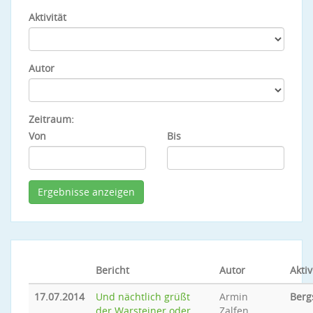
Aktivität
Autor
Zeitraum:
Von
Bis
Bericht
Autor
Aktiv
17.07.2014
Und nächtlich grüßt
Armin
Berg
der Warsteiner oder
Zalfen