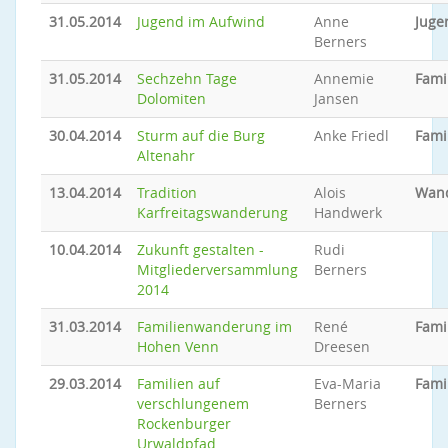
31.05.2014
Jugend im Aufwind
Anne
Juge
Berners
31.05.2014
Sechzehn Tage
Annemie
Fami
Dolomiten
Jansen
30.04.2014
Sturm auf die Burg
Anke Friedl
Fami
Altenahr
13.04.2014
Tradition
Alois
Wan
Karfreitagswanderung
Handwerk
10.04.2014
Zukunft gestalten -
Rudi
Mitgliederversammlung
Berners
2014
31.03.2014
Familienwanderung im
René
Fami
Hohen Venn
Dreesen
29.03.2014
Familien auf
Eva-Maria
Fami
verschlungenem
Berners
Rockenburger
Urwaldpfad