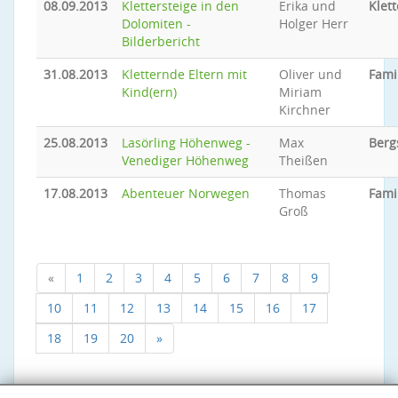
08.09.2013
Klettersteige in den
Erika und
Klett
Dolomiten -
Holger Herr
Bilderbericht
31.08.2013
Kletternde Eltern mit
Oliver und
Fami
Kind(ern)
Miriam
Kirchner
25.08.2013
Lasörling Höhenweg -
Max
Berg
Venediger Höhenweg
Theißen
17.08.2013
Abenteuer Norwegen
Thomas
Fami
Groß
«
1
2
3
4
5
6
7
8
9
10
11
12
13
14
15
16
17
18
19
20
»