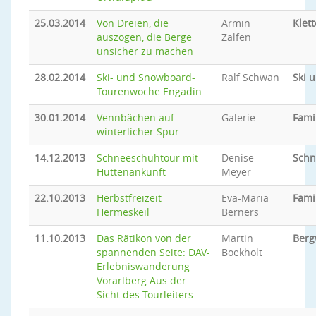
25.03.2014
Von Dreien, die
Armin
Klet
auszogen, die Berge
Zalfen
unsicher zu machen
28.02.2014
Ski- und Snowboard-
Ralf Schwan
Ski 
Tourenwoche Engadin
30.01.2014
Vennbächen auf
Galerie
Fami
winterlicher Spur
14.12.2013
Schneeschuhtour mit
Denise
Schn
Hüttenankunft
Meyer
22.10.2013
Herbstfreizeit
Eva-Maria
Fami
Hermeskeil
Berners
11.10.2013
Das Rätikon von der
Martin
Ber
spannenden Seite: DAV-
Boekholt
Erlebniswanderung
Vorarlberg Aus der
Sicht des Tourleiters….