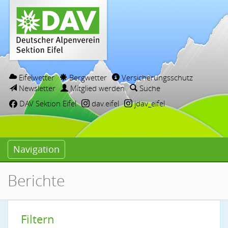
Eifelwetter
Bergwetter
Versicherungsschutz
Newsletter
Mitglied werden
Suche
DAV Sektion Eifel
dav.eifel
jdav_eifel
Navigation
Berichte
Filtern