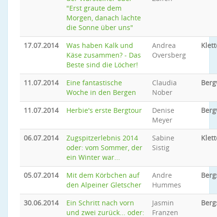
"Erst graute dem
Morgen, danach lachte
die Sonne über uns"
17.07.2014
Was haben Kalk und
Andrea
Klet
Käse zusammen? - Das
Oversberg
Beste sind die Löcher!
11.07.2014
Eine fantastische
Claudia
Ber
Woche in den Bergen
Nober
11.07.2014
Herbie's erste Bergtour
Denise
Ber
Meyer
06.07.2014
Zugspitzerlebnis 2014
Sabine
Klett
oder: vom Sommer, der
Sistig
ein Winter war...
05.07.2014
Mit dem Körbchen auf
Andre
Berg
den Alpeiner Gletscher
Hummes
30.06.2014
Ein Schritt nach vorn
Jasmin
Berg
und zwei zurück... oder:
Franzen