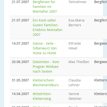
21.07.2007
Bergferien für
Teilnehmer
Bergfer
Familien im
Montafon 2007
21.07.2007
Ein Korb voller
Eva-Maria
Bergfer
Gutes! Familien-
Berners
Erlebnis Montafon
2007
14.07.2007
Steine - Seile -
Elfriede
Bergwa
Silberwurz Von
Hövel
Hütte zu Hütte
20.06.2007
Dolomiten - Vom
Max Theißen
Bergwa
Pragser Wildsee
nach Sexten
31.05.2007
Kletterschein
Claudia
Klettern
Wochenendkurs
Lehner
14.04.2007
Mittelrhein-
Yannik
Kletters
Klettersteig
Dettmer