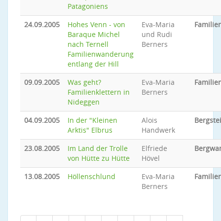
Patagoniens
24.09.2005
Hohes Venn - von
Eva-Maria
Famili
Baraque Michel
und Rudi
nach Ternell
Berners
Familienwanderung
entlang der Hill
09.09.2005
Was geht?
Eva-Maria
Familie
Familienklettern in
Berners
Nideggen
04.09.2005
In der "Kleinen
Alois
Bergste
Arktis" Elbrus
Handwerk
23.08.2005
Im Land der Trolle
Elfriede
Bergwa
von Hütte zu Hütte
Hövel
13.08.2005
Höllenschlund
Eva-Maria
Famili
Berners