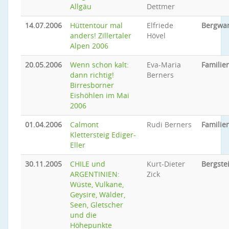
Allgäu
Dettmer
14.07.2006
Hüttentour mal
Elfriede
Bergwa
anders! Zillertaler
Hövel
Alpen 2006
20.05.2006
Wenn schon kalt:
Eva-Maria
Famili
dann richtig!
Berners
Birresborner
Eishöhlen im Mai
2006
01.04.2006
Calmont
Rudi Berners
Famili
Klettersteig Ediger-
Eller
30.11.2005
CHILE und
Kurt-Dieter
Bergste
ARGENTINIEN:
Zick
Wüste, Vulkane,
Geysire, Wälder,
Seen, Gletscher
und die
Höhepunkte