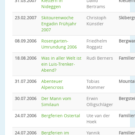
31.03.2007
Klettern in
David
Klettern
Nideggen
Bertrams
23.02.2007
Skitourenwoche
Christoph
Skiberg
Engadin Frühjahr
Künstler
2007
08.09.2006
Rosengarten-
Friedhelm
Bergwa
Umrundung 2006
Roggatz
18.08.2006
Was in aller Welt ist
Rudi Berners
Familien
ein Luis-Trenker-
Abend?
31.07.2006
Abenteuer
Tobias
Mounta
Alpencross
Mommer
30.07.2006
Der Mann vom
Erwin
Bergste
Similaun
Olligschläger
24.07.2006
Bergferien Ostertal
Ute van der
Familien
Hoek
24.07.2006
Bergferien im
Yannik
Familien