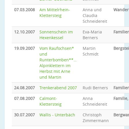
07.03.2008
Am Mittelrhein-
Anna und
Wander
Klettersteig
Claudia
Schneidereit
12.10.2007
Sonnenschein im
Eva-Maria
Familien
Hexenkessel
Berners
19.09.2007
Vom Raufochsen*
Martin
Bergste
und
Schmidt
Runterbomben**…
Alpinklettern im
Herbst mit Arne
und Martin
24.08.2007
Trenkerabend 2007
Rudi Berners
Familien
07.08.2007
Calmont-
Anna
Familie,
Klettersteig
Schneidereit
30.07.2007
Wallis - Unterbäch
Christoph
Bergwa
Zimmermann