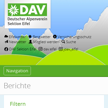
Eifelwetter
Bergwetter
Versicherungsschutz
Newsletter
Mitglied werden
Suche
DAV Sektion Eifel
dav.eifel
jdav_eifel
Navigation
Berichte
Filtern