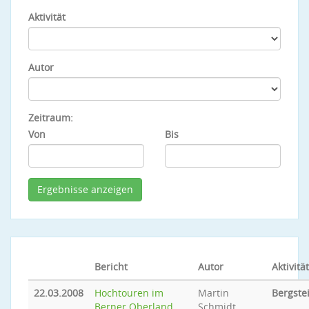
Aktivität
Autor
Zeitraum:
Von
Bis
Bericht
Autor
Aktivität
22.03.2008
Hochtouren im
Martin
Bergste
Berner Oberland
Schmidt