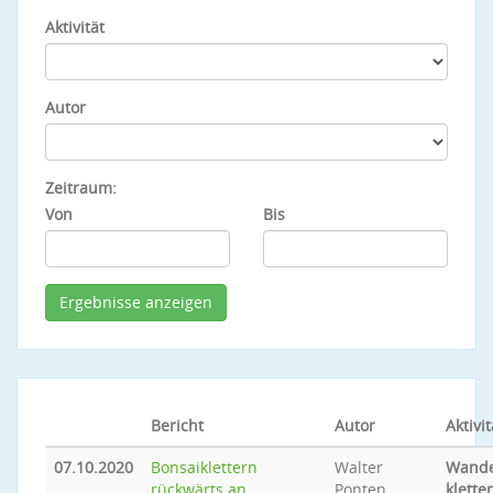
Aktivität
Autor
Zeitraum:
Von
Bis
Bericht
Autor
Aktivit
07.10.2020
Bonsaiklettern
Walter
Wande
rückwärts an
Ponten
klette