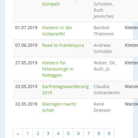
(Gimpel)
Schütten,
Ruth
Jenniches
01.07.2019
Klettern in der
Bembel
Klette
Vulkaneifel
Thömmes
07.06.2019
Road to Frankenjura
Andreas
Klette
Schröder
27.05.2019
Klettern für
Walter, Oli,
Klette
Felsneulinge in
Ruth, Jo
Nideggen
23.05.2019
Karfreitagswanderung
Claudia
Wand
2019
Schneidereit
22.05.2019
Mairegen macht
René
Wand
schön
Dreesen
«
1
2
3
4
5
6
7
8
9