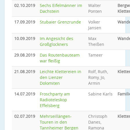
02.10.2019
Sechs Eifelmänner im
Walter
Bergw
Dachstein
Ponten
Klette
17.09.2019
Stubaier Grenzrunde
Volker
Wand
Jansen
10.09.2019
Im Angesicht des
Max
Wand
Großglockners
Theißen
29.08.2019
Das Routenbauteam
Tameer
war fleißig
21.08.2019
Leichte Klettereien in
Rolf, Ruth,
Klette
den Lienzer
Romy, Jo,
Dolomiten
Armin
14.07.2019
Froschparty am
Sabine Karls
Famil
Radioteleskop
Effelsberg
02.07.2019
Mehrseillängen-
Christoph
Klette
Touren in den
Danes,
Tannheimer Bergen
Ramona