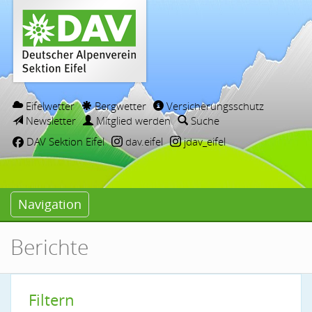
Eifelwetter
Bergwetter
Versicherungsschutz
Newsletter
Mitglied werden
Suche
DAV Sektion Eifel
dav.eifel
jdav_eifel
Navigation
Berichte
Filtern