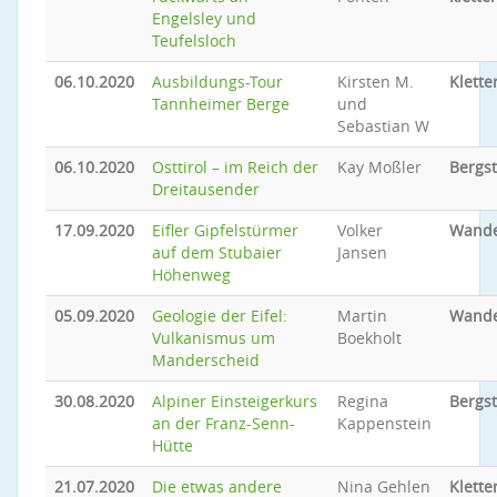
Engelsley und
Teufelsloch
06.10.2020
Ausbildungs-Tour
Kirsten M.
Klette
Tannheimer Berge
und
Sebastian W
06.10.2020
Osttirol – im Reich der
Kay Moßler
Bergs
Dreitausender
17.09.2020
Eifler Gipfelstürmer
Volker
Wand
auf dem Stubaier
Jansen
Höhenweg
05.09.2020
Geologie der Eifel:
Martin
Wand
Vulkanismus um
Boekholt
Manderscheid
30.08.2020
Alpiner Einsteigerkurs
Regina
Bergs
an der Franz-Senn-
Kappenstein
Hütte
21.07.2020
Die etwas andere
Nina Gehlen
Klette