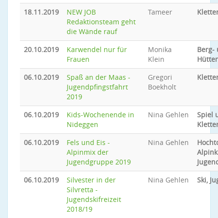
18.11.2019
NEW JOB
Tameer
Klette
Redaktionsteam geht
die Wände rauf
20.10.2019
Karwendel nur für
Monika
Berg-
Frauen
Klein
Hütte
06.10.2019
Spaß an der Maas -
Gregori
Klette
Jugendpfingstfahrt
Boekholt
2019
06.10.2019
Kids-Wochenende in
Nina Gehlen
Spiel 
Nideggen
Klette
06.10.2019
Fels und Eis -
Nina Gehlen
Hocht
Alpinmix der
Alpink
Jugendgruppe 2019
Jugen
06.10.2019
Silvester in der
Nina Gehlen
Ski, J
Silvretta -
Jugendskifreizeit
2018/19