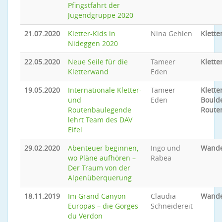
Pfingstfahrt der
Jugendgruppe 2020
21.07.2020
Kletter-Kids in
Nina Gehlen
Klette
Nideggen 2020
22.05.2020
Neue Seile für die
Tameer
Klette
Kletterwand
Eden
19.05.2020
Internationale Kletter-
Tameer
Klette
und
Eden
Bould
Routenbaulegende
Route
lehrt Team des DAV
Eifel
29.02.2020
Abenteuer beginnen,
Ingo und
Wand
wo Pläne aufhören –
Rabea
Der Traum von der
Alpenüberquerung
18.11.2019
Im Grand Canyon
Claudia
Wand
Europas – die Gorges
Schneidereit
du Verdon