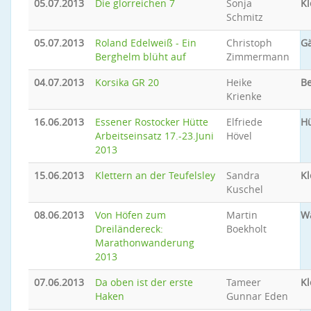
05.07.2013
Die glorreichen 7
Sonja
Kl
Schmitz
05.07.2013
Roland Edelweiß - Ein
Christoph
Gä
Berghelm blüht auf
Zimmermann
04.07.2013
Korsika GR 20
Heike
B
Krienke
16.06.2013
Essener Rostocker Hütte
Elfriede
Hü
Arbeitseinsatz 17.-23.Juni
Hövel
2013
15.06.2013
Klettern an der Teufelsley
Sandra
Kl
Kuschel
08.06.2013
Von Höfen zum
Martin
W
Dreiländereck:
Boekholt
Marathonwanderung
2013
07.06.2013
Da oben ist der erste
Tameer
Kl
Haken
Gunnar Eden