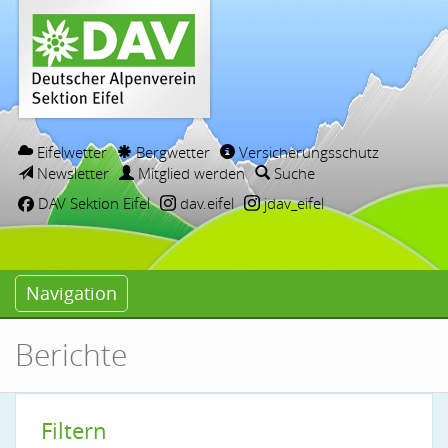
Eifelwetter
Bergwetter
Versicherungsschutz
Newsletter
Mitglied werden
Suche
DAV Sektion Eifel
dav.eifel
jdav_eifel
Navigation
Berichte
Filtern