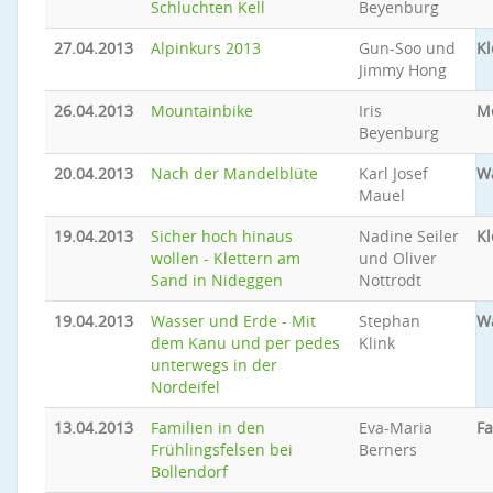
Schluchten Kell
Beyenburg
27.04.2013
Alpinkurs 2013
Gun-Soo und
Kl
Jimmy Hong
26.04.2013
Mountainbike
Iris
M
Beyenburg
20.04.2013
Nach der Mandelblüte
Karl Josef
W
Mauel
19.04.2013
Sicher hoch hinaus
Nadine Seiler
Kl
wollen - Klettern am
und Oliver
Sand in Nideggen
Nottrodt
19.04.2013
Wasser und Erde - Mit
Stephan
W
dem Kanu und per pedes
Klink
unterwegs in der
Nordeifel
13.04.2013
Familien in den
Eva-Maria
Fa
Frühlingsfelsen bei
Berners
Bollendorf