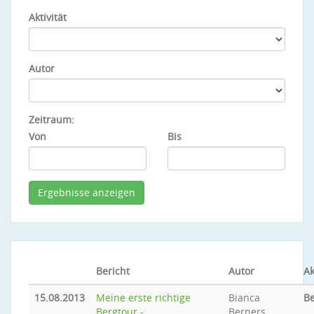
Aktivität
Autor
Zeitraum:
Von
Bis
Bericht
Autor
Ak
15.08.2013
Meine erste richtige
Bianca
Be
Bergtour -
Berners