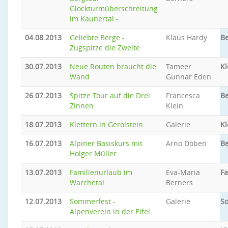
Glockturmüberschreitung
im Kaunertal -
04.08.2013
Geliebte Berge -
Klaus Hardy
Be
Zugspitze die Zweite
30.07.2013
Neue Routen braucht die
Tameer
Kl
Wand
Gunnar Eden
26.07.2013
Spitze Tour auf die Drei
Francesca
Be
Zinnen
Klein
18.07.2013
Klettern in Gerolstein
Galerie
Kl
16.07.2013
Alpiner Basiskurs mit
Arno Döben
Be
Holger Müller
13.07.2013
Familienurlaub im
Eva-Maria
Fa
Warchetal
Berners
12.07.2013
Sommerfest -
Galerie
S
Alpenverein in der Eifel