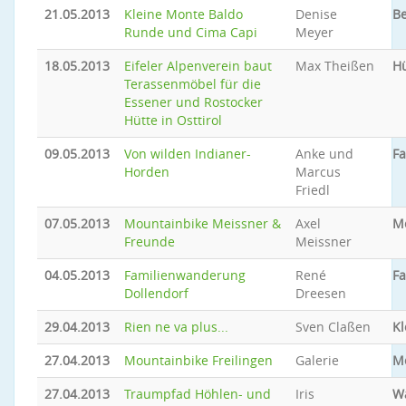
21.05.2013
Kleine Monte Baldo
Denise
Be
Runde und Cima Capi
Meyer
18.05.2013
Eifeler Alpenverein baut
Max Theißen
Hü
Terassenmöbel für die
Essener und Rostocker
Hütte in Osttirol
09.05.2013
Von wilden Indianer-
Anke und
Fa
Horden
Marcus
Friedl
07.05.2013
Mountainbike Meissner &
Axel
M
Freunde
Meissner
04.05.2013
Familienwanderung
René
Fa
Dollendorf
Dreesen
29.04.2013
Rien ne va plus...
Sven Claßen
Kl
27.04.2013
Mountainbike Freilingen
Galerie
M
27.04.2013
Traumpfad Höhlen- und
Iris
W