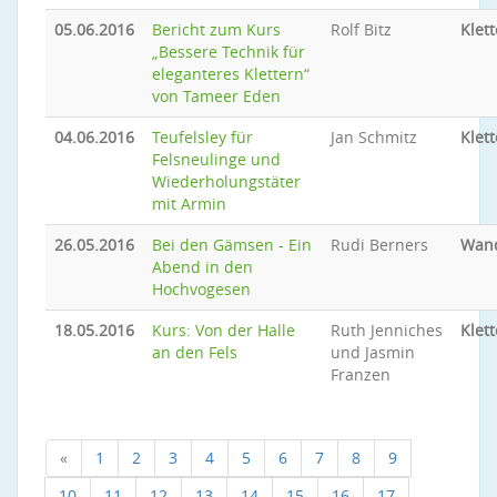
05.06.2016
Bericht zum Kurs
Rolf Bitz
Klet
„Bessere Technik für
eleganteres Klettern“
von Tameer Eden
04.06.2016
Teufelsley für
Jan Schmitz
Klet
Felsneulinge und
Wiederholungstäter
mit Armin
26.05.2016
Bei den Gämsen - Ein
Rudi Berners
Wan
Abend in den
Hochvogesen
18.05.2016
Kurs: Von der Halle
Ruth Jenniches
Klet
an den Fels
und Jasmin
Franzen
«
1
2
3
4
5
6
7
8
9
10
11
12
13
14
15
16
17