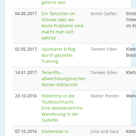
gelernt sein
04.05.2017
Ein Tänzchen im
Armin Zalfen
Eins
Schnee oder wo
Free
keine Probleme sind,
im E
macht man sich
welche
02.05.2017
Spürbarer Erfolg
Tameer Eden
Klet
durch gezieltes
Boul
Training
14.01.2017
Teneriffa –
Tameer Eden
Klet
abwechslungsreiches
Winter-Kletterziel
23.10.2016
Höllentrip in die
Walter Ponten
Wan
Teufelsschlucht -
Eine abenteuerliche
Wanderung in der
Südeifel
07.10.2016
Kletterkids in
Lina und Sara
Klet