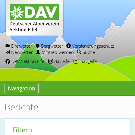
Eifelwetter
Bergwetter
Versicherungsschutz
Newsletter
Mitglied werden
Suche
DAV Sektion Eifel
dav.eifel
jdav_eifel
Navigation
Berichte
Filtern