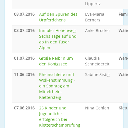
Lippertz
08.07.2016
Auf den Spuren des
Eva-Maria
Famil
Urpferdchens
Berners
03.07.2016
Inntaler Höhenweg:
Anke Brocker
Wan
Sechs Tage auf und
ab in den Tuxer
Alpen
01.07.2016
Große Reib´n um
Claudia
Wan
den Königssee
Schneidereit
11.06.2016
Rheinschleife und
Sabine Sistig
Wan
Wolkenstimmung -
ein Sonntag am
Mittelrhein-
Klettersteig
07.06.2016
25 Kinder und
Nina Gehlen
Klet
Jugendliche
erfolgreich bei
Kletterscheinprüfung