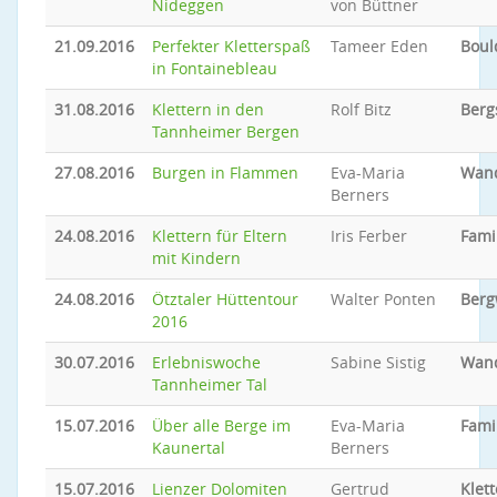
Nideggen
von Büttner
21.09.2016
Perfekter Kletterspaß
Tameer Eden
Boul
in Fontainebleau
31.08.2016
Klettern in den
Rolf Bitz
Berg
Tannheimer Bergen
27.08.2016
Burgen in Flammen
Eva-Maria
Wan
Berners
24.08.2016
Klettern für Eltern
Iris Ferber
Fami
mit Kindern
24.08.2016
Ötztaler Hüttentour
Walter Ponten
Ber
2016
30.07.2016
Erlebniswoche
Sabine Sistig
Wan
Tannheimer Tal
15.07.2016
Über alle Berge im
Eva-Maria
Famil
Kaunertal
Berners
15.07.2016
Lienzer Dolomiten
Gertrud
Klet