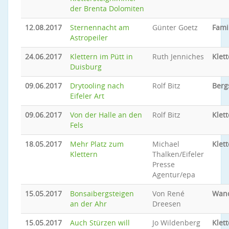
der Brenta Dolomiten
12.08.2017
Sternennacht am
Günter Goetz
Fami
Astropeiler
24.06.2017
Klettern im Pütt in
Ruth Jenniches
Klet
Duisburg
09.06.2017
Drytooling nach
Rolf Bitz
Berg
Eifeler Art
09.06.2017
Von der Halle an den
Rolf Bitz
Klet
Fels
18.05.2017
Mehr Platz zum
Michael
Klet
Klettern
Thalken/Eifeler
Presse
Agentur/epa
15.05.2017
Bonsaibergsteigen
Von René
Wand
an der Ahr
Dreesen
15.05.2017
Auch Stürzen will
Jo Wildenberg
Klet