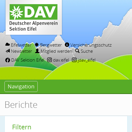
Eifelwetter
Bergwetter
Versicherungsschutz
Newsletter
Mitglied werden
Suche
DAV Sektion Eifel
dav.eifel
jdav_eifel
Navigation
Berichte
Filtern