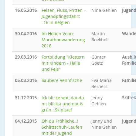
16.05.2016
Felsen, Fluss, Fritten –
Nina Gehlen
Jugend
Jugendpfingstfahrt
''16 in Belgien
30.04.2016
Im Hohen Venn:
Martin
Wande
Marathonwanderung
Boekholt
2016
29.03.2016
Fortbildung "Klettern
Günter
Ausbi
mit Kindern - Halle
Goetz
Famili
und Fels"
05.03.2016
Saubere Vennfische
Eva-Maria
Famil
Berners
31.12.2015
Ick blicke wat, dat du
Jenny
Skifrei
nit blickst und dat is
Gehlen
grün...Skipiste!
04.12.2015
Oh du Fröhliche..!
Jenny und
Jugend
Schlittschuh-Laufen
Nina Gehlen
mit der Jugend