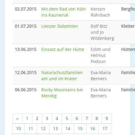
02.07.2015
Mit dem Rad von Köln
Kerstin
Bergfe
ins Kaunertal
Rohrbach
01.07.2015
Lienzer Dolomiten
Rolf Bitz
Klette
und Jo
Wildenberg
13.06.2015
Einsatz auf der Hütte
Edith und
Hütten
Helmut
Podzun
12.06.2015
Naturschutzfamilien
Eva-Maria
Famili
am und im Krater
Berners
06.06.2015
Rocky Mountains bei
Eva-Maria
Famili
Mendig
Berners
«
1
2
3
4
5
6
7
8
9
10
11
12
13
14
15
16
17