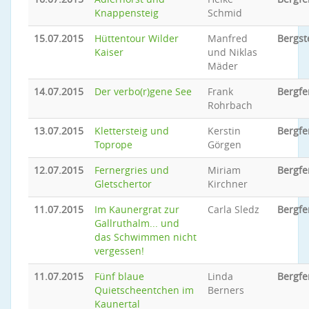
Knappensteig
Schmid
15.07.2015
Hüttentour Wilder
Manfred
Bergst
Kaiser
und Niklas
Mäder
14.07.2015
Der verbo(r)gene See
Frank
Bergfe
Rohrbach
13.07.2015
Klettersteig und
Kerstin
Bergfe
Toprope
Görgen
12.07.2015
Fernergries und
Miriam
Bergfe
Gletschertor
Kirchner
11.07.2015
Im Kaunergrat zur
Carla Sledz
Bergfe
Gallruthalm... und
das Schwimmen nicht
vergessen!
11.07.2015
Fünf blaue
Linda
Bergfe
Quietscheentchen im
Berners
Kaunertal