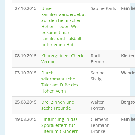
27.10.2015
Unser
Sabine Karls
Famil
Familienwanderdebüt
auf den heimischen
Höhen ...oder: Wie
bekommt man
Familie und Fußball
unter einen Hut
08.10.2015
Klettergebiets-Check
Rudi
Klette
Verdon
Berners
03.10.2015
Durch
Sabine
Wande
wildromantische
Sistig
Täler am Fuße des
Hohen Venn
25.08.2015
Drei Zinnen und
Walter
Bergst
sechs Freunde
Ponten
19.08.2015
Einführung in das
Clemens
Famili
Sportklettern für
Lehmann-
Eltern mit Kindern
Dronke