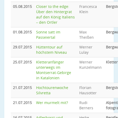
05.08.2015
Closer to the edge:
Francesca
Bergst
Über den Hintergrat
Klein
auf den König Italiens
– den Ortler
01.08.2015
Sonne satt im
Max
Bergw
Passeiertal
Theißen
29.07.2015
Hüttentour auf
Werner
Bergw
höchstem Niveau
Lulay
25.07.2015
Kletteranfänger
Werner
Klette
unterwegs im
Kunzelmann
Montserrat-Gebirge
in Katalonien
21.07.2015
Hochtourenwoche
Florian
Bergst
Silvretta
Hausotter
21.07.2015
Wer murmelt mit?
Rudi
Alpent
Berners
fotogr
16.07.2015
Adlerhorst und
Heike
Bergfe