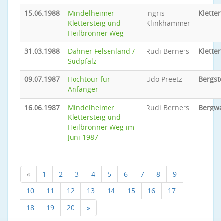
15.06.1988
Mindelheimer
Ingris
Kletter
Klettersteig und
Klinkhammer
Heilbronner Weg
31.03.1988
Dahner Felsenland /
Rudi Berners
Klette
Südpfalz
09.07.1987
Hochtour für
Udo Preetz
Bergst
Anfänger
16.06.1987
Mindelheimer
Rudi Berners
Bergw
Klettersteig und
Heilbronner Weg im
Juni 1987
«
1
2
3
4
5
6
7
8
9
10
11
12
13
14
15
16
17
18
19
20
»