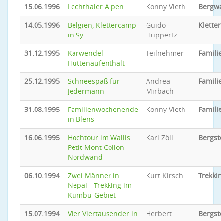
15.06.1996
Lechthaler Alpen
Konny Vieth
Bergw
14.05.1996
Belgien, Klettercamp
Guido
Klette
in Sy
Huppertz
31.12.1995
Karwendel -
Teilnehmer
Familie
Hüttenaufenthalt
25.12.1995
Schneespaß für
Andrea
Familie
Jedermann
Mirbach
31.08.1995
Familienwochenende
Konny Vieth
Familie
in Blens
16.06.1995
Hochtour im Wallis
Karl Zöll
Bergst
Petit Mont Collon
Nordwand
06.10.1994
Zwei Männer in
Kurt Kirsch
Trekki
Nepal - Trekking im
Kumbu-Gebiet
15.07.1994
Vier Viertausender in
Herbert
Bergst