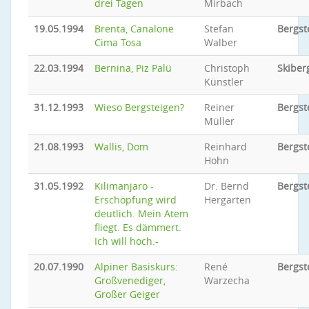
drei Tagen
Mirbach
19.05.1994
Brenta, Canalone
Stefan
Bergst
Cima Tosa
Walber
22.03.1994
Bernina, Piz Palü
Christoph
Skiber
Künstler
31.12.1993
Wieso Bergsteigen?
Reiner
Bergst
Müller
21.08.1993
Wallis, Dom
Reinhard
Bergst
Hohn
31.05.1992
Kilimanjaro -
Dr. Bernd
Bergst
Erschöpfung wird
Hergarten
deutlich. Mein Atem
fliegt. Es dämmert.
Ich will hoch.-
20.07.1990
Alpiner Basiskurs:
René
Bergst
Großvenediger,
Warzecha
Großer Geiger