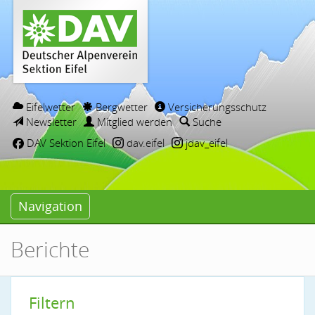
Eifelwetter
Bergwetter
Versicherungsschutz
Newsletter
Mitglied werden
Suche
DAV Sektion Eifel
dav.eifel
jdav_eifel
Navigation
Berichte
Filtern