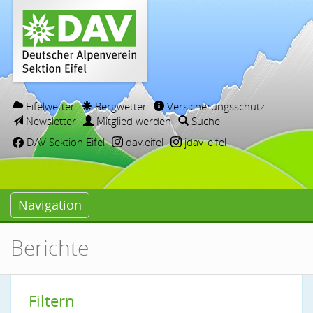
Eifelwetter
Bergwetter
Versicherungsschutz
Newsletter
Mitglied werden
Suche
DAV Sektion Eifel
dav.eifel
jdav_eifel
Navigation
Berichte
Filtern