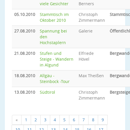
viele Gesichter
Berners
05.10.2010
Stammtisch im
Christoph
Stammtis
Oktober 2010
Zimmermann
27.08.2010
Spannung bei
Galerie
Öffentlich
den
Hochstaplern
21.08.2010
Stufen und
Elfriede
Bergwand
Steige - Wandern
Hövel
in Algund
18.08.2010
Allgäu -
Max Theißen
Bergwand
Steinbock -Tour
13.08.2010
Südtirol
Christoph
Bergsteig
Zimmermann
«
1
2
3
4
5
6
7
8
9
10
11
12
13
14
15
16
17