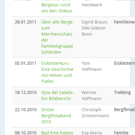
Bergtour rund
Handwerk
um den Globus
28.01.2011
Über alle Berge
Sigrid Braun,
Familien
zum
DAV-Sektion
Märchenschatz
Bonn
der
Familiengruppe
Schleiden
05.01.2011
Eiskletterkurs -
Tom
Eiskletter
Eine Geschichte
Hoffmann
mit Höhen und
Tiefen
18.12.2010
Ojos del Salado -
Werner
Trekking
Ein Bildbericht
Hoffmann
22.10.2010
Dritter
Christoph
Bergfilma
Bergfilmabend
Zimmermann
2010
08.10.2010
Bad Ems hat(te)
Eva-Maria
Familie