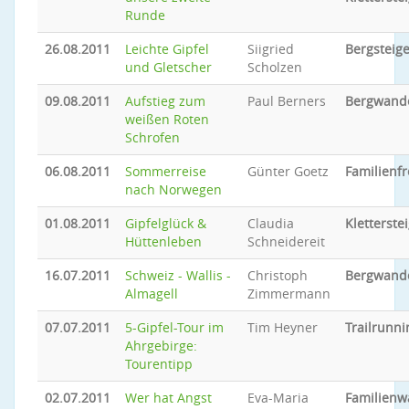
Runde
26.08.2011
Leichte Gipfel
Siigried
Bergsteig
und Gletscher
Scholzen
09.08.2011
Aufstieg zum
Paul Berners
Bergwand
weißen Roten
Schrofen
06.08.2011
Sommerreise
Günter Goetz
Familienfr
nach Norwegen
01.08.2011
Gipfelglück &
Claudia
Kletterste
Hüttenleben
Schneidereit
16.07.2011
Schweiz - Wallis -
Christoph
Bergwand
Almagell
Zimmermann
07.07.2011
5-Gipfel-Tour im
Tim Heyner
Trailrunni
Ahrgebirge:
Tourentipp
02.07.2011
Wer hat Angst
Eva-Maria
Familien