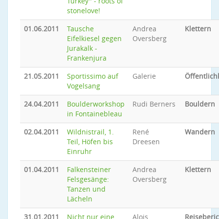
Turkey" - roots of
stonelove!
01.06.2011
Tausche
Andrea
Klettern
Eifelkiesel gegen
Oversberg
Jurakalk -
Frankenjura
21.05.2011
Sportissimo auf
Galerie
Öffentlich
Vogelsang
24.04.2011
Boulderworkshop
Rudi Berners
Bouldern
in Fontainebleau
02.04.2011
Wildnistrail, 1.
René
Wandern
Teil, Höfen bis
Dreesen
Einruhr
01.04.2011
Falkensteiner
Andrea
Klettern
Felsgesänge:
Oversberg
Tanzen und
Lächeln
31.01.2011
Nicht nur eine
Alois
Reiseberic