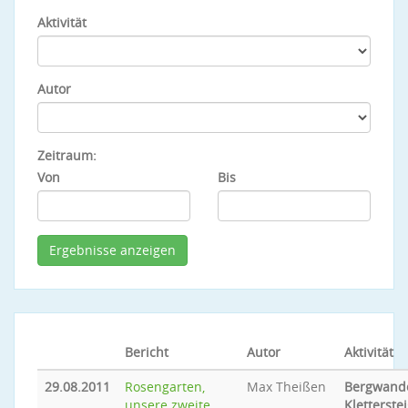
Aktivität
Autor
Zeitraum:
Von
Bis
Bericht
Autor
Aktivität
29.08.2011
Rosengarten,
Max Theißen
Bergwande
unsere zweite
Kletterste