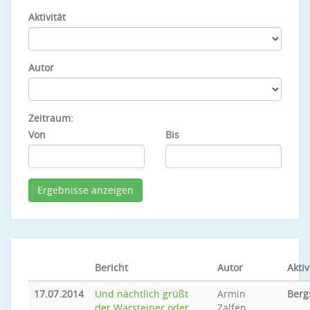
Aktivität
Autor
Zeitraum:
Von
Bis
Bericht
Autor
Aktiv
17.07.2014
Und nächtlich grüßt
Armin
Berg
der Warsteiner oder
Zalfen