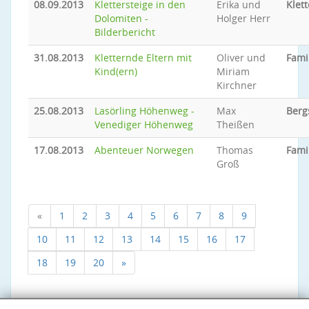
08.09.2013
Klettersteige in den
Erika und
Klett
Dolomiten -
Holger Herr
Bilderbericht
31.08.2013
Kletternde Eltern mit
Oliver und
Fami
Kind(ern)
Miriam
Kirchner
25.08.2013
Lasörling Höhenweg -
Max
Berg
Venediger Höhenweg
Theißen
17.08.2013
Abenteuer Norwegen
Thomas
Fami
Groß
«
1
2
3
4
5
6
7
8
9
10
11
12
13
14
15
16
17
18
19
20
»