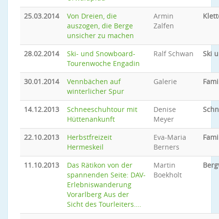
25.03.2014
Von Dreien, die
Armin
Klet
auszogen, die Berge
Zalfen
unsicher zu machen
28.02.2014
Ski- und Snowboard-
Ralf Schwan
Ski 
Tourenwoche Engadin
30.01.2014
Vennbächen auf
Galerie
Fami
winterlicher Spur
14.12.2013
Schneeschuhtour mit
Denise
Schn
Hüttenankunft
Meyer
22.10.2013
Herbstfreizeit
Eva-Maria
Fami
Hermeskeil
Berners
11.10.2013
Das Rätikon von der
Martin
Ber
spannenden Seite: DAV-
Boekholt
Erlebniswanderung
Vorarlberg Aus der
Sicht des Tourleiters….