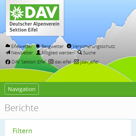
Eifelwetter
Bergwetter
Versicherungsschutz
Newsletter
Mitglied werden
Suche
DAV Sektion Eifel
dav.eifel
jdav_eifel
Navigation
Berichte
Filtern