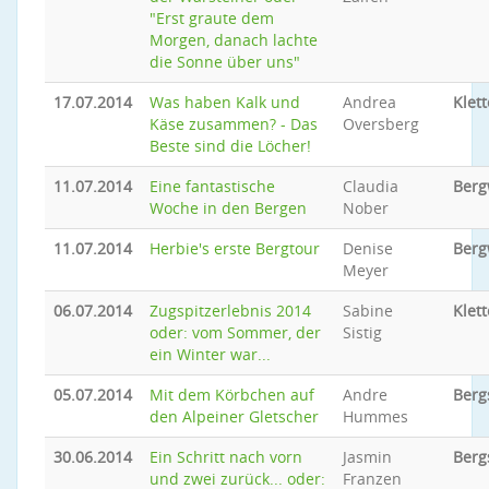
"Erst graute dem
Morgen, danach lachte
die Sonne über uns"
17.07.2014
Was haben Kalk und
Andrea
Klet
Käse zusammen? - Das
Oversberg
Beste sind die Löcher!
11.07.2014
Eine fantastische
Claudia
Ber
Woche in den Bergen
Nober
11.07.2014
Herbie's erste Bergtour
Denise
Ber
Meyer
06.07.2014
Zugspitzerlebnis 2014
Sabine
Klett
oder: vom Sommer, der
Sistig
ein Winter war...
05.07.2014
Mit dem Körbchen auf
Andre
Berg
den Alpeiner Gletscher
Hummes
30.06.2014
Ein Schritt nach vorn
Jasmin
Berg
und zwei zurück... oder:
Franzen