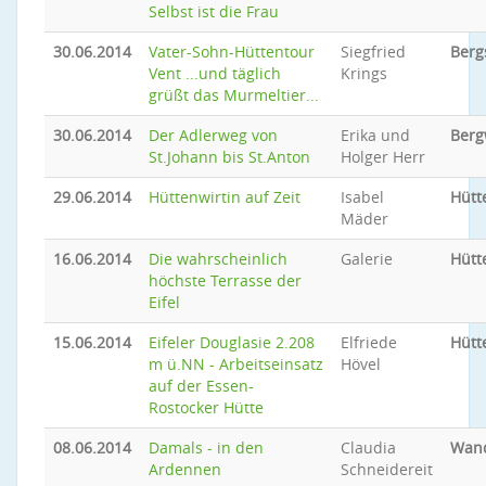
Selbst ist die Frau
30.06.2014
Vater-Sohn-Hüttentour
Siegfried
Berg
Vent ...und täglich
Krings
grüßt das Murmeltier...
30.06.2014
Der Adlerweg von
Erika und
Ber
St.Johann bis St.Anton
Holger Herr
29.06.2014
Hüttenwirtin auf Zeit
Isabel
Hütt
Mäder
16.06.2014
Die wahrscheinlich
Galerie
Hütt
höchste Terrasse der
Eifel
15.06.2014
Eifeler Douglasie 2.208
Elfriede
Hütt
m ü.NN - Arbeitseinsatz
Hövel
auf der Essen-
Rostocker Hütte
08.06.2014
Damals - in den
Claudia
Wan
Ardennen
Schneidereit