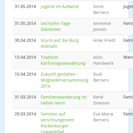
31.05.2014
Jugend im Aufwind
Anne
Juge
Berners
31.05.2014
Sechzehn Tage
Annemie
Fami
Dolomiten
Jansen
30.04.2014
Sturm auf die Burg
Anke Friedl
Fami
Altenahr
13.04.2014
Tradition
Alois
Wan
Karfreitagswanderung
Handwerk
10.04.2014
Zukunft gestalten -
Rudi
Mitgliederversammlung
Berners
2014
31.03.2014
Familienwanderung im
René
Fami
Hohen Venn
Dreesen
29.03.2014
Familien auf
Eva-Maria
Fami
verschlungenem
Berners
Rockenburger
Urwaldpfad