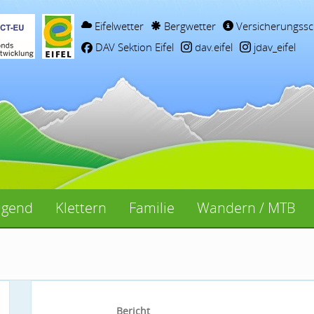
Eifelwetter
Bergwetter
Versicherungssc
DAV Sektion Eifel
dav.eifel
jdav_eifel
ugend
Klettern
Familie
Wandern / MTB
Bericht