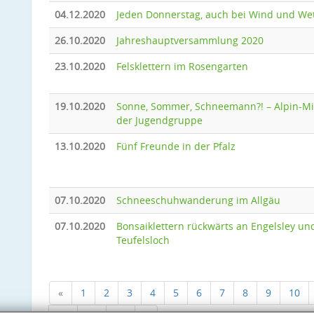
04.12.2020
Jeden Donnerstag, auch bei Wind und We
26.10.2020
Jahreshauptversammlung 2020
23.10.2020
Felsklettern im Rosengarten
19.10.2020
Sonne, Sommer, Schneemann?! – Alpin-Mi
der Jugendgruppe
13.10.2020
Fünf Freunde in der Pfalz
07.10.2020
Schneeschuhwanderung im Allgäu
07.10.2020
Bonsaiklettern rückwärts an Engelsley un
Teufelsloch
«
1
2
3
4
5
6
7
8
9
10