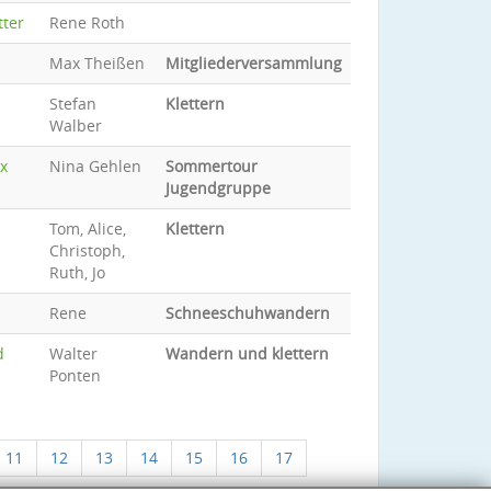
tter
Rene Roth
Max Theißen
Mitgliederversammlung
Stefan
Klettern
Walber
x
Nina Gehlen
Sommertour
Jugendgruppe
Tom, Alice,
Klettern
Christoph,
Ruth, Jo
Rene
Schneeschuhwandern
d
Walter
Wandern und klettern
Ponten
11
12
13
14
15
16
17