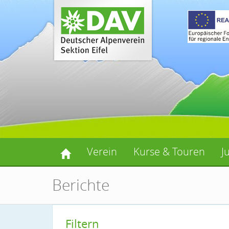
Verein
Kurse & Touren
J
Berichte
Filtern