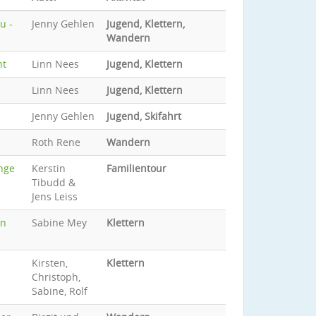
u -
Jenny Gehlen
Jugend, Klettern,
Wandern
nt
Linn Nees
Jugend, Klettern
Linn Nees
Jugend, Klettern
Jenny Gehlen
Jugend, Skifahrt
Roth Rene
Wandern
nge
Kerstin
Familientour
Tibudd &
Jens Leiss
en
Sabine Mey
Klettern
Kirsten,
Klettern
Christoph,
Sabine, Rolf