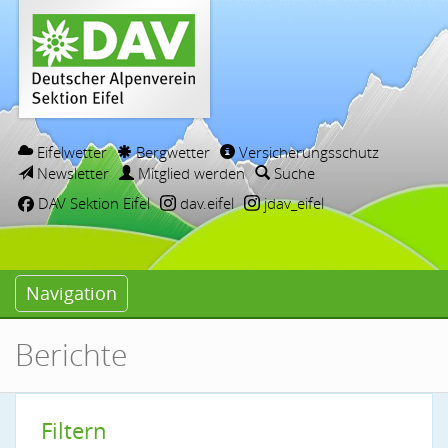
Eifelwetter
Bergwetter
Versicherungsschutz
Newsletter
Mitglied werden
Suche
DAV Sektion Eifel
dav.eifel
jdav_eifel
Navigation
Berichte
Filtern