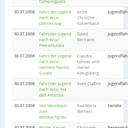
Campingplatz
30.07.2008
Fahrt der Jugend
Anne
Jugendfah
nach Arco:
Christine
Donnerstag
Kolvenbach
30.07.2008
Fahrt der Jugend
David
Jugendfah
nach Arco:
Bertrams
Pietramurata
30.07.2008
Fahrt der Jugend
Claudia
Jugendfah
nach Arco:
Lehner und
Sentiero Fausto
Daniel
Susatti
Königsberg
30.07.2008
Fahrt der Jugend
Sven Claßen
Jugendfah
nach Arco: Via
dell Amicizia
30.07.2008
Von Heimbach
Eva-Maria
Familie
zum
Berners
Wimbachgries
30.07.2008
Wilder Kaiser -
Christoph
Bergwand