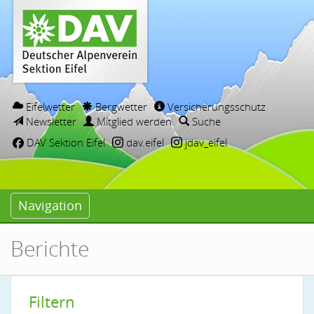
Eifelwetter
Bergwetter
Versicherungsschutz
Newsletter
Mitglied werden
Suche
DAV Sektion Eifel
dav.eifel
jdav_eifel
Navigation
Berichte
Filtern