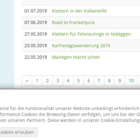
01.07.2019
Klettern in der Vulkaneifel
07.06.2019
Road to Frankenjura
27.05.2019
Klettern für Felsneulinge in Nideggen
23.05.2019
Karfreitagswanderung 2019
22.05.2019
Mairegen macht schön
«
1
2
3
4
5
6
7
8
9
10
18
19
20
»
sind für die Funktionalität unserer Website unbedingt erforderlic
formance-Cookies die Browsing-Daten verfolgen, um uns bei der O
von unseren Partnern. Diese werden in unserer Cookie-Einstellung
Cookies erlauben