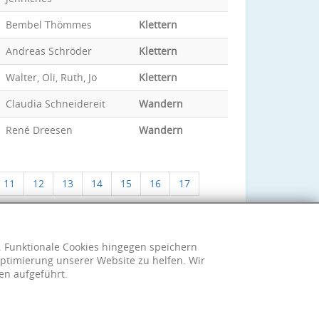
Bembel Thömmes
Klettern
Andreas Schröder
Klettern
Walter, Oli, Ruth, Jo
Klettern
Claudia Schneidereit
Wandern
René Dreesen
Wandern
11
12
13
14
15
16
17
h. Funktionale Cookies hingegen speichern
ptimierung unserer Website zu helfen. Wir
en aufgeführt.