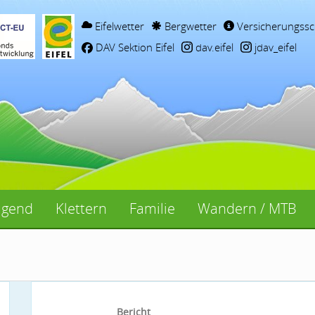
Eifelwetter
Bergwetter
Versicherungssc
DAV Sektion Eifel
dav.eifel
jdav_eifel
ugend
Klettern
Familie
Wandern / MTB
Bericht