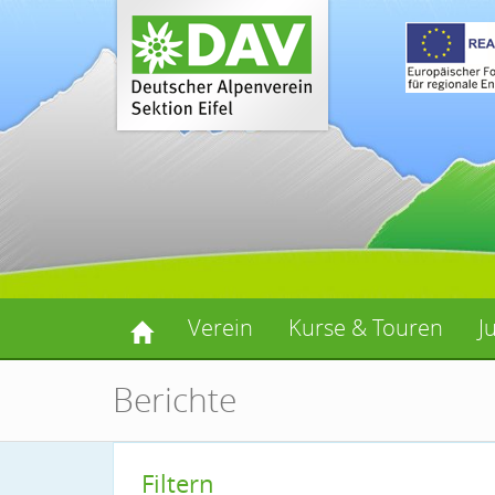
Verein
Kurse & Touren
J
Berichte
Filtern