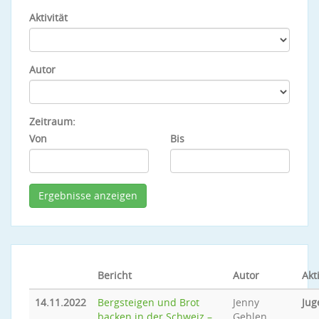
Aktivität
Autor
Zeitraum:
Von
Bis
Bericht
Autor
Akti
14.11.2022
Bergsteigen und Brot
Jenny
Jug
backen in der Schweiz –
Gehlen