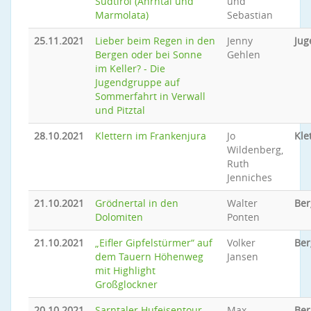
Südtirol (Ahrntal und
und
Marmolata)
Sebastian
25.11.2021
Lieber beim Regen in den
Jenny
Jug
Bergen oder bei Sonne
Gehlen
im Keller? - Die
Jugendgruppe auf
Sommerfahrt in Verwall
und Pitztal
28.10.2021
Klettern im Frankenjura
Jo
Kle
Wildenberg,
Ruth
Jenniches
21.10.2021
Grödnertal in den
Walter
Ber
Dolomiten
Ponten
21.10.2021
„Eifler Gipfelstürmer“ auf
Volker
Ber
dem Tauern Höhenweg
Jansen
mit Highlight
Großglockner
20.10.2021
Sarntaler Hufeisentour
Max
Be