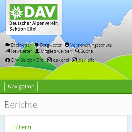
Eifelwetter
Bergwetter
Versicherungsschutz
Newsletter
Mitglied werden
Suche
DAV Sektion Eifel
dav.eifel
jdav_eifel
Navigation
Berichte
Filtern