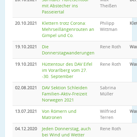
mit Abstecher ins
Theißen
Passeiertal
20.10.2021
Klettern trotz Corona:
Philipp
Kle
Mehrseillängenrouten an
Wittman
Gimpel und Co.
19.10.2021
Die
Rene Roth
Wa
Donnerstagwanderungen
19.10.2021
Hüttentour des DAV Eifel
Rene Roth
Wa
im Vorarlberg vom 27.
-30. September
02.08.2021
DAV Sektion Schleiden
Sabrina
Familien-Aktiv-Freizeit
Müller
Norwegen 2021
13.07.2021
Von Römern und
Wilfried
Wa
Matronen
Terren
04.12.2020
Jeden Donnerstag, auch
Rene Roth
bei Wind und Wetter