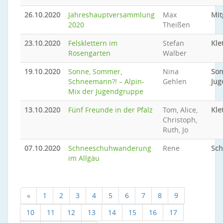
26.10.2020
Jahreshauptversammlung
Max
Mit
2020
Theißen
23.10.2020
Felsklettern im
Stefan
Kle
Rosengarten
Walber
19.10.2020
Sonne, Sommer,
Nina
So
Schneemann?! – Alpin-
Gehlen
Jug
Mix der Jugendgruppe
13.10.2020
Fünf Freunde in der Pfalz
Tom, Alice,
Kle
Christoph,
Ruth, Jo
07.10.2020
Schneeschuhwanderung
Rene
Sc
im Allgäu
«
1
2
3
4
5
6
7
8
9
10
11
12
13
14
15
16
17