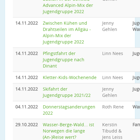
Advanced Alpin-Mix der
Jugendgruppe 2022
14.11.2022
Zwischen Kühen und
Jenny
Jug
Drahtseilen im Allgäu -
Gehlen
Wa
Alpin-Mix der
Jugendgruppe 2022
14.11.2022
Pfingstfahrt der
Linn Nees
Jug
Jugendgruppe nach
Dinant
14.11.2022
Kletter-Kids-Wochenende
Linn Nees
Jug
14.11.2022
Skifahrt der
Jenny
Jug
Jugendgruppe 2021/22
Gehlen
04.11.2022
Donnerstagsanderungen
Roth Rene
Wa
2022
29.10.2022
Wasser-Berge-Wald... ist
Kerstin
Fam
Norwegen die lange
Tibudd &
(An-)Reise wert?
Jens Leiss