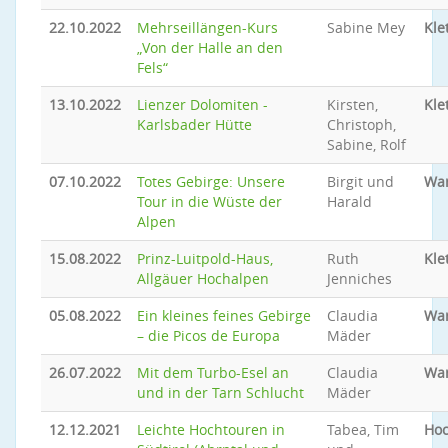
22.10.2022
Mehrseillängen-Kurs
Sabine Mey
Kle
„Von der Halle an den
Fels“
13.10.2022
Lienzer Dolomiten -
Kirsten,
Kle
Karlsbader Hütte
Christoph,
Sabine, Rolf
07.10.2022
Totes Gebirge: Unsere
Birgit und
Wa
Tour in die Wüste der
Harald
Alpen
15.08.2022
Prinz-Luitpold-Haus,
Ruth
Kle
Allgäuer Hochalpen
Jenniches
05.08.2022
Ein kleines feines Gebirge
Claudia
Wa
– die Picos de Europa
Mäder
26.07.2022
Mit dem Turbo-Esel an
Claudia
Wa
und in der Tarn Schlucht
Mäder
12.12.2021
Leichte Hochtouren in
Tabea, Tim
Hoc