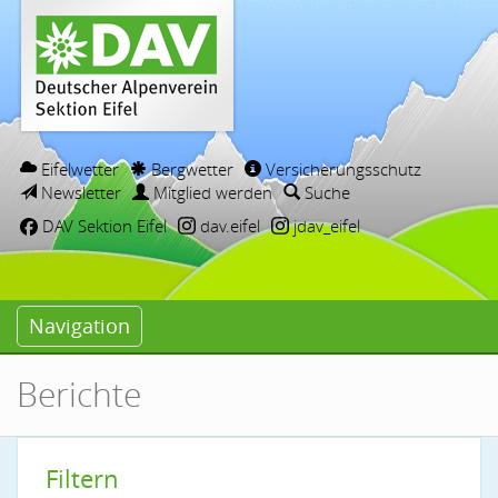
Eifelwetter
Bergwetter
Versicherungsschutz
Newsletter
Mitglied werden
Suche
DAV Sektion Eifel
dav.eifel
jdav_eifel
Navigation
Berichte
Filtern