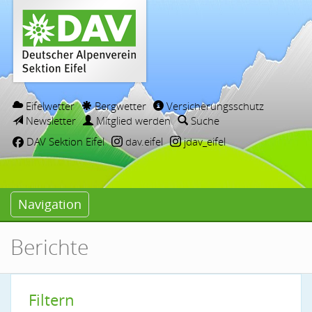
Eifelwetter
Bergwetter
Versicherungsschutz
Newsletter
Mitglied werden
Suche
DAV Sektion Eifel
dav.eifel
jdav_eifel
Navigation
Berichte
Filtern