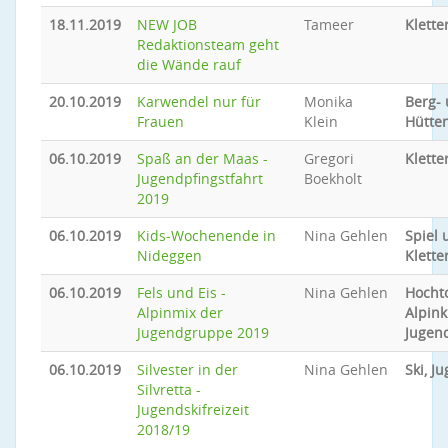
18.11.2019
NEW JOB
Tameer
Klette
Redaktionsteam geht
die Wände rauf
20.10.2019
Karwendel nur für
Monika
Berg-
Frauen
Klein
Hütte
06.10.2019
Spaß an der Maas -
Gregori
Klette
Jugendpfingstfahrt
Boekholt
2019
06.10.2019
Kids-Wochenende in
Nina Gehlen
Spiel 
Nideggen
Klette
06.10.2019
Fels und Eis -
Nina Gehlen
Hocht
Alpinmix der
Alpink
Jugendgruppe 2019
Jugen
06.10.2019
Silvester in der
Nina Gehlen
Ski, J
Silvretta -
Jugendskifreizeit
2018/19