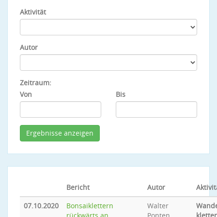
Aktivität
Autor
Zeitraum:
Von
Bis
Bericht
Autor
Aktivit
07.10.2020
Bonsaiklettern
Walter
Wande
rückwärts an
Ponten
klette