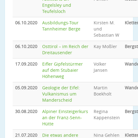
Engelsley und
Teufelsloch
06.10.2020
Ausbildungs-Tour
Kirsten M.
Klette
Tannheimer Berge
und
Sebastian W
06.10.2020
Osttirol – im Reich der
Kay Moßler
Bergs
Dreitausender
17.09.2020
Eifler Gipfelstürmer
Volker
Wand
auf dem Stubaier
Jansen
Höhenweg
05.09.2020
Geologie der Eifel:
Martin
Wand
Vulkanismus um
Boekholt
Manderscheid
30.08.2020
Alpiner Einsteigerkurs
Regina
Bergs
an der Franz-Senn-
Kappenstein
Hütte
21.07.2020
Die etwas andere
Nina Gehlen
Klette