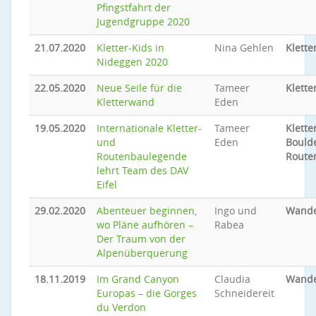
Pfingstfahrt der
Jugendgruppe 2020
21.07.2020
Kletter-Kids in
Nina Gehlen
Klette
Nideggen 2020
22.05.2020
Neue Seile für die
Tameer
Klette
Kletterwand
Eden
19.05.2020
Internationale Kletter-
Tameer
Klette
und
Eden
Bould
Routenbaulegende
Route
lehrt Team des DAV
Eifel
29.02.2020
Abenteuer beginnen,
Ingo und
Wand
wo Pläne aufhören –
Rabea
Der Traum von der
Alpenüberquerung
18.11.2019
Im Grand Canyon
Claudia
Wand
Europas – die Gorges
Schneidereit
du Verdon