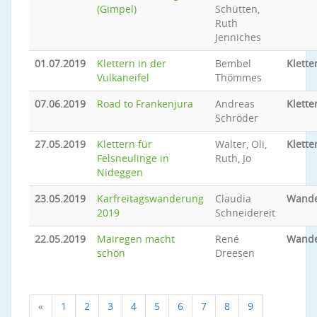
(Gimpel)
Schütten,
Ruth
Jenniches
01.07.2019
Klettern in der
Bembel
Klette
Vulkaneifel
Thömmes
07.06.2019
Road to Frankenjura
Andreas
Klette
Schröder
27.05.2019
Klettern für
Walter, Oli,
Klette
Felsneulinge in
Ruth, Jo
Nideggen
23.05.2019
Karfreitagswanderung
Claudia
Wand
2019
Schneidereit
22.05.2019
Mairegen macht
René
Wand
schön
Dreesen
«
1
2
3
4
5
6
7
8
9