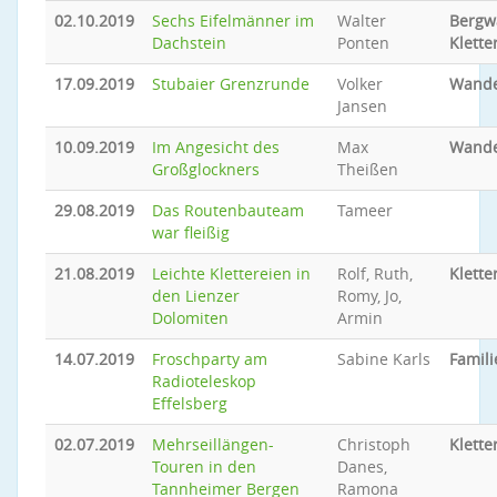
02.10.2019
Sechs Eifelmänner im
Walter
Bergw
Dachstein
Ponten
Klette
17.09.2019
Stubaier Grenzrunde
Volker
Wand
Jansen
10.09.2019
Im Angesicht des
Max
Wand
Großglockners
Theißen
29.08.2019
Das Routenbauteam
Tameer
war fleißig
21.08.2019
Leichte Klettereien in
Rolf, Ruth,
Klette
den Lienzer
Romy, Jo,
Dolomiten
Armin
14.07.2019
Froschparty am
Sabine Karls
Famil
Radioteleskop
Effelsberg
02.07.2019
Mehrseillängen-
Christoph
Klette
Touren in den
Danes,
Tannheimer Bergen
Ramona