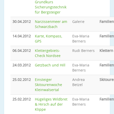
Grundkurs
Sicherungstechnik
für Bergsteiger
30.04.2012
Narzissenmeer am
Galerie
Familie
Schwarzbach
14.04.2012
Karte, Kompass,
Eva-Maria
Familie
GPS
Berners
06.04.2012
Klettergebiets-
Rudi Berners
Klettern
Check Nordsee
24.03.2012
Getzbach und Hill
Eva-Maria
Familie
Berners
25.02.2012
Einsteiger
Andrea
Skitoure
Skitourenwoche
Betzel
Kleinwalsertal
25.02.2012
Hügeliges Wildbret
Eva-Maria
Familie
& Hirsch auf der
Berners
Klippe