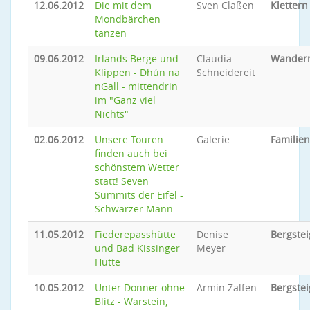
12.06.2012
Die mit dem
Sven Claßen
Klettern
Mondbärchen
tanzen
09.06.2012
Irlands Berge und
Claudia
Wander
Klippen - Dhún na
Schneidereit
nGall - mittendrin
im "Ganz viel
Nichts"
02.06.2012
Unsere Touren
Galerie
Familie
finden auch bei
schönstem Wetter
statt! Seven
Summits der Eifel -
Schwarzer Mann
11.05.2012
Fiederepasshütte
Denise
Bergste
und Bad Kissinger
Meyer
Hütte
10.05.2012
Unter Donner ohne
Armin Zalfen
Bergste
Blitz - Warstein,