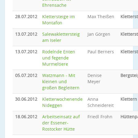
Ehrensache
28.07.2012
Klettersteige im
Max Theißen
Kletters
Montafon
13.07.2012
Salewaklettersteig
Jan Görgen
Kletters
am Iseler
13.07.2012
Rodelnde Enten
Paul Berners
Kletters
und fegende
Murmeltiere
05.07.2012
Watzmann - Mit
Denise
Bergste
kleinen und
Meyer
großen Begleitern
30.06.2012
Kletterwochenende
Anna
Klettern
Nideggen
Schneidereit
18.06.2012
Arbeitseinsatz auf
Friedl Frohn
Hüttenp
der Essener-
Rostocker Hütte