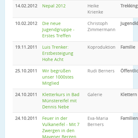
14.02.2012
Nepal 2012
Heike
Trekking
Krienke
10.02.2012
Die neue
Christoph
Jugendkl
Jugendgruppe -
Zimmermann
Erstes Treffen
19.11.2011
Luis Trenker:
Koproduktion
Familie
Erstbesteigung
Hohe Acht
25.10.2011
Wir begrüßen
Rudi Berners
Öffentli
unser 1000stes
Mitglied
24.10.2011
Kletterkurs in Bad
Galerie
Klettern
Münstereifel mit
Dennis Nebe
24.10.2011
Feuer in der
Eva-Maria
Familien
Vulkaneifel - Mit 7
Berners
Zwergen in den
Mayener Bergen