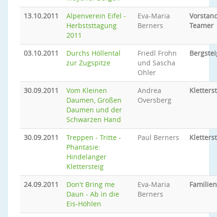
13.10.2011
Alpenverein Eifel -
Eva-Maria
Vorstand
Herbststtagung
Berners
Teamer
2011
03.10.2011
Durchs Höllental
Friedl Frohn
Bergste
zur Zugspitze
und Sascha
Ohler
30.09.2011
Vom Kleinen
Andrea
Kletters
Daumen, Großen
Oversberg
Daumen und der
Schwarzen Hand
30.09.2011
Treppen - Tritte -
Paul Berners
Kletters
Phantasie:
Hindelanger
Klettersteig
24.09.2011
Don't Bring me
Eva-Maria
Familie
Daun - Ab in die
Berners
Eis-Höhlen