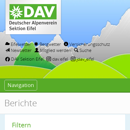
Eifelwetter
Bergwetter
Versicherungsschutz
Newsletter
Mitglied werden
Suche
DAV Sektion Eifel
dav.eifel
jdav_eifel
Navigation
Berichte
Filtern