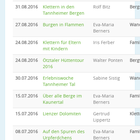
31.08.2016
Klettern in den
Rolf Bitz
Berg
Tannheimer Bergen
27.08.2016
Burgen in Flammen
Eva-Maria
Wan
Berners
24.08.2016
Klettern für Eltern
Iris Ferber
Fami
mit Kindern
24.08.2016
Ötztaler Hüttentour
Walter Ponten
Ber
2016
30.07.2016
Erlebniswoche
Sabine Sistig
Wan
Tannheimer Tal
15.07.2016
Über alle Berge im
Eva-Maria
Famil
Kaunertal
Berners
15.07.2016
Lienzer Dolomiten
Gertrud
Klet
Lippertz
08.07.2016
Auf den Spuren des
Eva-Maria
Famil
Urpferdchens
Berners