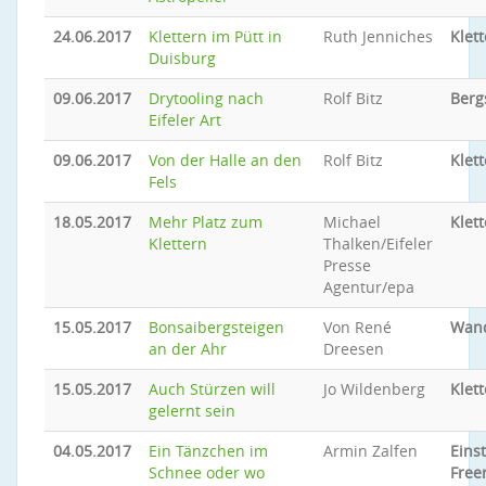
24.06.2017
Klettern im Pütt in
Ruth Jenniches
Klet
Duisburg
09.06.2017
Drytooling nach
Rolf Bitz
Berg
Eifeler Art
09.06.2017
Von der Halle an den
Rolf Bitz
Klet
Fels
18.05.2017
Mehr Platz zum
Michael
Klet
Klettern
Thalken/Eifeler
Presse
Agentur/epa
15.05.2017
Bonsaibergsteigen
Von René
Wand
an der Ahr
Dreesen
15.05.2017
Auch Stürzen will
Jo Wildenberg
Klet
gelernt sein
04.05.2017
Ein Tänzchen im
Armin Zalfen
Eins
Schnee oder wo
Free