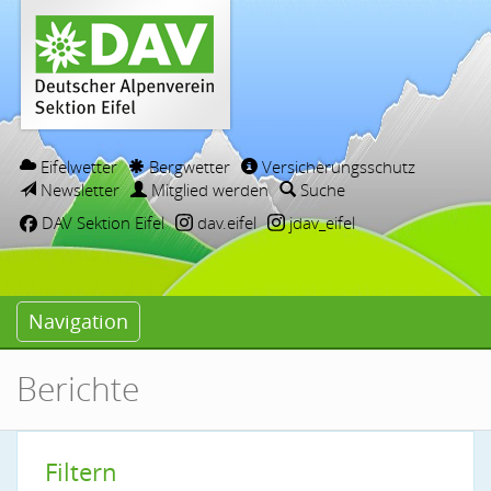
Eifelwetter
Bergwetter
Versicherungsschutz
Newsletter
Mitglied werden
Suche
DAV Sektion Eifel
dav.eifel
jdav_eifel
Navigation
Berichte
Filtern