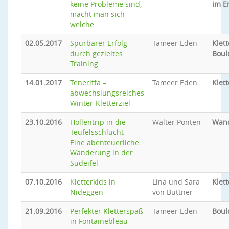
keine Probleme sind,
im E
macht man sich
welche
02.05.2017
Spürbarer Erfolg
Tameer Eden
Klet
durch gezieltes
Boul
Training
14.01.2017
Teneriffa –
Tameer Eden
Klet
abwechslungsreiches
Winter-Kletterziel
23.10.2016
Höllentrip in die
Walter Ponten
Wan
Teufelsschlucht -
Eine abenteuerliche
Wanderung in der
Südeifel
07.10.2016
Kletterkids in
Lina und Sara
Klet
Nideggen
von Büttner
21.09.2016
Perfekter Kletterspaß
Tameer Eden
Boul
in Fontainebleau