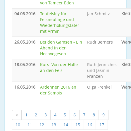
von Tameer Eden
04.06.2016
Teufelsley für
Jan Schmitz
Klet
Felsneulinge und
Wiederholungstäter
mit Armin
26.05.2016
Bei den Gämsen - Ein
Rudi Berners
Wan
Abend in den
Hochvogesen
18.05.2016
Kurs: Von der Halle
Ruth Jenniches
Klet
an den Fels
und Jasmin
Franzen
16.05.2016
Ardennen 2016 an
Olga Frenkel
Wan
der Semois
«
1
2
3
4
5
6
7
8
9
10
11
12
13
14
15
16
17