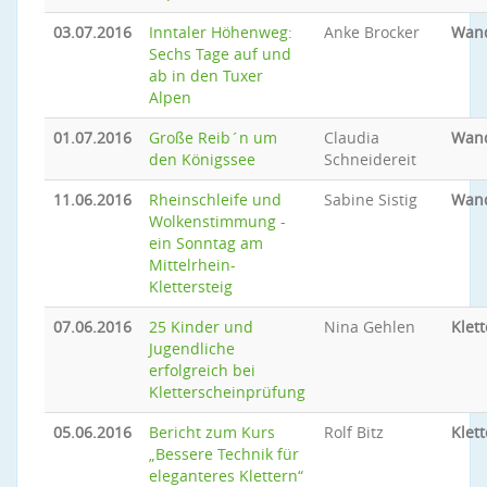
03.07.2016
Inntaler Höhenweg:
Anke Brocker
Wan
Sechs Tage auf und
ab in den Tuxer
Alpen
01.07.2016
Große Reib´n um
Claudia
Wan
den Königssee
Schneidereit
11.06.2016
Rheinschleife und
Sabine Sistig
Wan
Wolkenstimmung -
ein Sonntag am
Mittelrhein-
Klettersteig
07.06.2016
25 Kinder und
Nina Gehlen
Klet
Jugendliche
erfolgreich bei
Kletterscheinprüfung
05.06.2016
Bericht zum Kurs
Rolf Bitz
Klet
„Bessere Technik für
eleganteres Klettern“