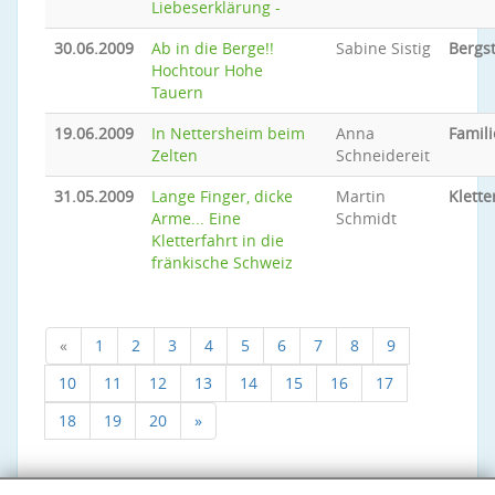
Liebeserklärung -
30.06.2009
Ab in die Berge!!
Sabine Sistig
Bergs
Hochtour Hohe
Tauern
19.06.2009
In Nettersheim beim
Anna
Famili
Zelten
Schneidereit
31.05.2009
Lange Finger, dicke
Martin
Klette
Arme... Eine
Schmidt
Kletterfahrt in die
fränkische Schweiz
«
1
2
3
4
5
6
7
8
9
10
11
12
13
14
15
16
17
18
19
20
»