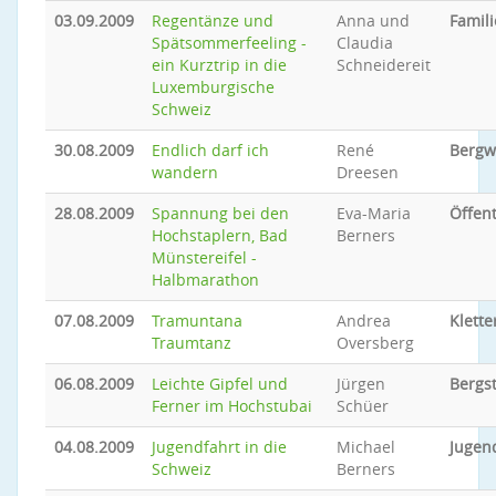
03.09.2009
Regentänze und
Anna und
Famili
Spätsommerfeeling -
Claudia
ein Kurztrip in die
Schneidereit
Luxemburgische
Schweiz
30.08.2009
Endlich darf ich
René
Bergw
wandern
Dreesen
28.08.2009
Spannung bei den
Eva-Maria
Öffent
Hochstaplern, Bad
Berners
Münstereifel -
Halbmarathon
07.08.2009
Tramuntana
Andrea
Klette
Traumtanz
Oversberg
06.08.2009
Leichte Gipfel und
Jürgen
Bergs
Ferner im Hochstubai
Schüer
04.08.2009
Jugendfahrt in die
Michael
Jugen
Schweiz
Berners