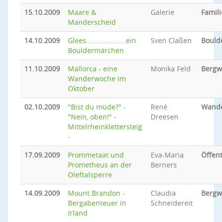
15.10.2009
Maare &
Galerie
Famili
Manderscheid
14.10.2009
Glees....................ein
Sven Claßen
Bould
Bouldermärchen
11.10.2009
Mallorca - eine
Monika Feld
Bergw
Wanderwoche im
Oktober
02.10.2009
"Bist du müde?" -
René
Wand
"Nein, oben!" -
Dreesen
Mittelrheinklettersteig
-
17.09.2009
Prommetaat und
Eva-Maria
Öffent
Prometheus an der
Berners
Oleftalsperre
14.09.2009
Mount Brandon -
Claudia
Bergw
Bergabenteuer in
Schneidereit
Irland