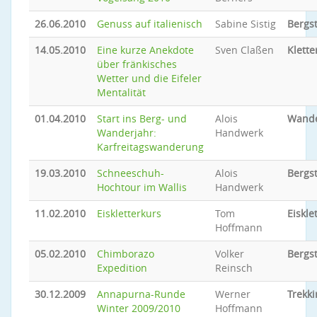
26.06.2010
Genuss auf italienisch
Sabine Sistig
Bergs
14.05.2010
Eine kurze Anekdote
Sven Claßen
Klette
über fränkisches
Wetter und die Eifeler
Mentalität
01.04.2010
Start ins Berg- und
Alois
Wand
Wanderjahr:
Handwerk
Karfreitagswanderung
19.03.2010
Schneeschuh-
Alois
Bergs
Hochtour im Wallis
Handwerk
11.02.2010
Eiskletterkurs
Tom
Eiskle
Hoffmann
05.02.2010
Chimborazo
Volker
Bergs
Expedition
Reinsch
30.12.2009
Annapurna-Runde
Werner
Trekki
Winter 2009/2010
Hoffmann