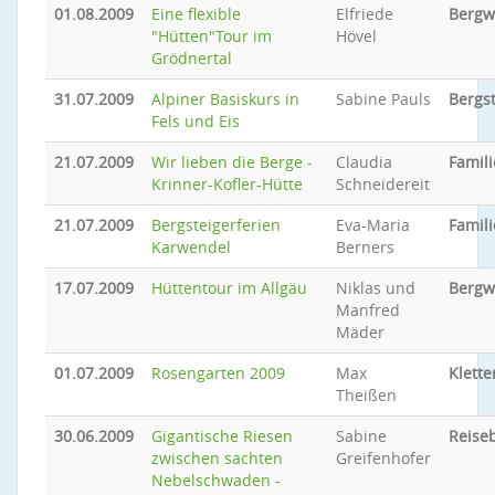
01.08.2009
Eine flexible
Elfriede
Bergw
"Hütten"Tour im
Hövel
Grödnertal
31.07.2009
Alpiner Basiskurs in
Sabine Pauls
Bergs
Fels und Eis
21.07.2009
Wir lieben die Berge -
Claudia
Famili
Krinner-Kofler-Hütte
Schneidereit
21.07.2009
Bergsteigerferien
Eva-Maria
Famili
Karwendel
Berners
17.07.2009
Hüttentour im Allgäu
Niklas und
Bergw
Manfred
Mäder
01.07.2009
Rosengarten 2009
Max
Klette
Theißen
30.06.2009
Gigantische Riesen
Sabine
Reiseb
zwischen sachten
Greifenhofer
Nebelschwaden -