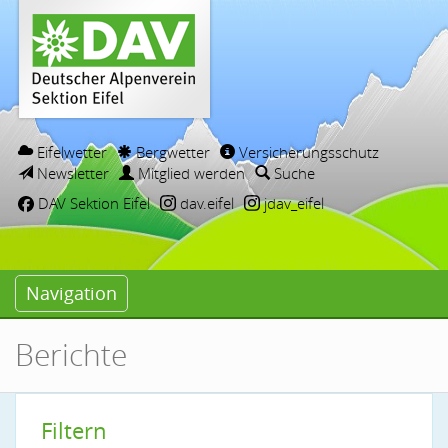
Eifelwetter
Bergwetter
Versicherungsschutz
Newsletter
Mitglied werden
Suche
DAV Sektion Eifel
dav.eifel
jdav_eifel
Navigation
Berichte
Filtern