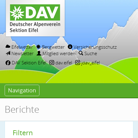
Eifelwetter
Bergwetter
Versicherungsschutz
Newsletter
Mitglied werden
Suche
DAV Sektion Eifel
dav.eifel
jdav_eifel
Navigation
Berichte
Filtern