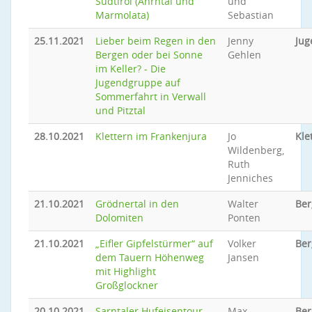
Südtirol (Ahrntal und
und
Marmolata)
Sebastian
25.11.2021
Lieber beim Regen in den
Jenny
Jug
Bergen oder bei Sonne
Gehlen
im Keller? - Die
Jugendgruppe auf
Sommerfahrt in Verwall
und Pitztal
28.10.2021
Klettern im Frankenjura
Jo
Kle
Wildenberg,
Ruth
Jenniches
21.10.2021
Grödnertal in den
Walter
Ber
Dolomiten
Ponten
21.10.2021
„Eifler Gipfelstürmer“ auf
Volker
Ber
dem Tauern Höhenweg
Jansen
mit Highlight
Großglockner
20.10.2021
Sarntaler Hufeisentour
Max
Be