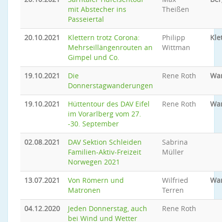
mit Abstecher ins
Theißen
Passeiertal
20.10.2021
Klettern trotz Corona:
Philipp
Kle
Mehrseillängenrouten an
Wittman
Gimpel und Co.
19.10.2021
Die
Rene Roth
Wa
Donnerstagwanderungen
19.10.2021
Hüttentour des DAV Eifel
Rene Roth
Wa
im Vorarlberg vom 27.
-30. September
02.08.2021
DAV Sektion Schleiden
Sabrina
Familien-Aktiv-Freizeit
Müller
Norwegen 2021
13.07.2021
Von Römern und
Wilfried
Wa
Matronen
Terren
04.12.2020
Jeden Donnerstag, auch
Rene Roth
bei Wind und Wetter