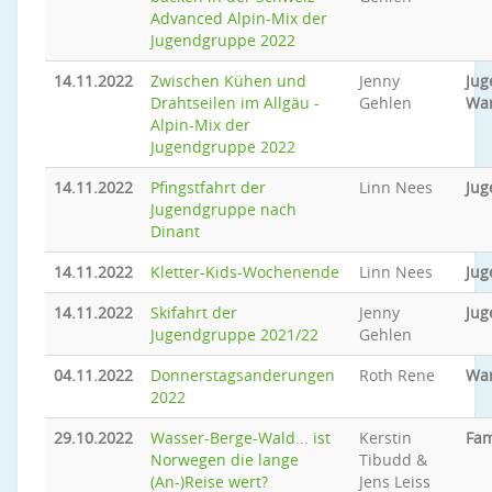
Advanced Alpin-Mix der
Jugendgruppe 2022
14.11.2022
Zwischen Kühen und
Jenny
Jug
Drahtseilen im Allgäu -
Gehlen
Wa
Alpin-Mix der
Jugendgruppe 2022
14.11.2022
Pfingstfahrt der
Linn Nees
Jug
Jugendgruppe nach
Dinant
14.11.2022
Kletter-Kids-Wochenende
Linn Nees
Jug
14.11.2022
Skifahrt der
Jenny
Jug
Jugendgruppe 2021/22
Gehlen
04.11.2022
Donnerstagsanderungen
Roth Rene
Wa
2022
29.10.2022
Wasser-Berge-Wald... ist
Kerstin
Fam
Norwegen die lange
Tibudd &
(An-)Reise wert?
Jens Leiss