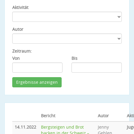
Aktivität
Autor
Zeitraum:
Von
Bis
Bericht
Autor
Akti
14.11.2022
Bergsteigen und Brot
Jenny
Jug
backen in der Schweiz –
Gehlen