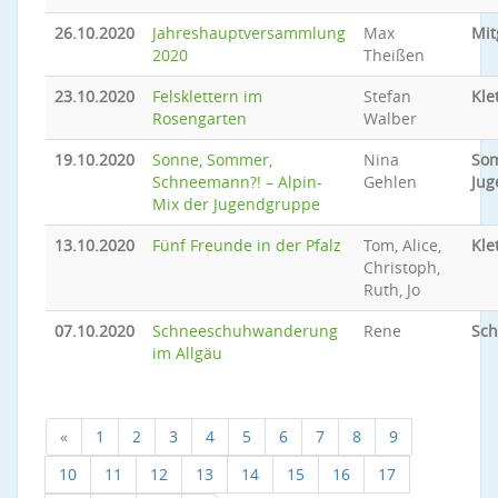
26.10.2020
Jahreshauptversammlung
Max
Mit
2020
Theißen
23.10.2020
Felsklettern im
Stefan
Kle
Rosengarten
Walber
19.10.2020
Sonne, Sommer,
Nina
So
Schneemann?! – Alpin-
Gehlen
Jug
Mix der Jugendgruppe
13.10.2020
Fünf Freunde in der Pfalz
Tom, Alice,
Kle
Christoph,
Ruth, Jo
07.10.2020
Schneeschuhwanderung
Rene
Sc
im Allgäu
«
1
2
3
4
5
6
7
8
9
10
11
12
13
14
15
16
17