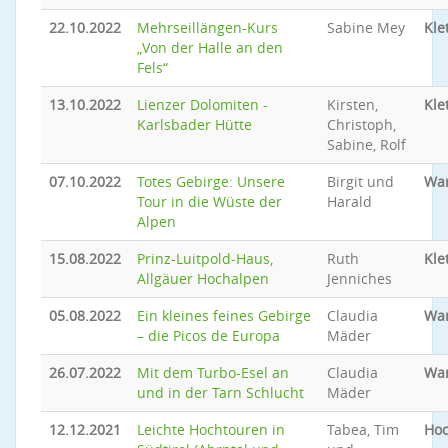
22.10.2022
Mehrseillängen-Kurs
Sabine Mey
Kle
„Von der Halle an den
Fels“
13.10.2022
Lienzer Dolomiten -
Kirsten,
Kle
Karlsbader Hütte
Christoph,
Sabine, Rolf
07.10.2022
Totes Gebirge: Unsere
Birgit und
Wa
Tour in die Wüste der
Harald
Alpen
15.08.2022
Prinz-Luitpold-Haus,
Ruth
Kle
Allgäuer Hochalpen
Jenniches
05.08.2022
Ein kleines feines Gebirge
Claudia
Wa
– die Picos de Europa
Mäder
26.07.2022
Mit dem Turbo-Esel an
Claudia
Wa
und in der Tarn Schlucht
Mäder
12.12.2021
Leichte Hochtouren in
Tabea, Tim
Hoc