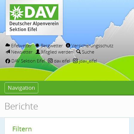
Eifelwetter
Bergwetter
Versicherungsschutz
Newsletter
Mitglied werden
Suche
DAV Sektion Eifel
dav.eifel
jdav_eifel
Navigation
Berichte
Filtern