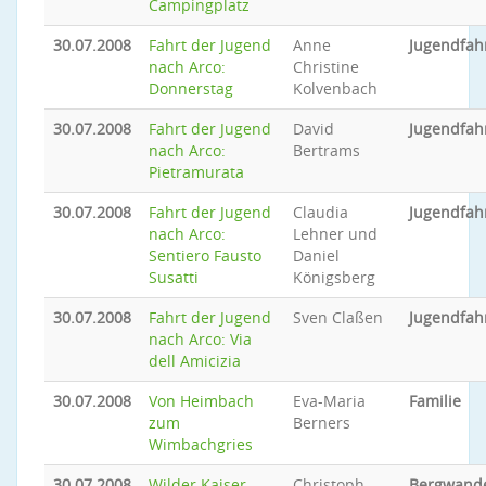
Campingplatz
30.07.2008
Fahrt der Jugend
Anne
Jugendfah
nach Arco:
Christine
Donnerstag
Kolvenbach
30.07.2008
Fahrt der Jugend
David
Jugendfah
nach Arco:
Bertrams
Pietramurata
30.07.2008
Fahrt der Jugend
Claudia
Jugendfah
nach Arco:
Lehner und
Sentiero Fausto
Daniel
Susatti
Königsberg
30.07.2008
Fahrt der Jugend
Sven Claßen
Jugendfah
nach Arco: Via
dell Amicizia
30.07.2008
Von Heimbach
Eva-Maria
Familie
zum
Berners
Wimbachgries
30.07.2008
Wilder Kaiser -
Christoph
Bergwand