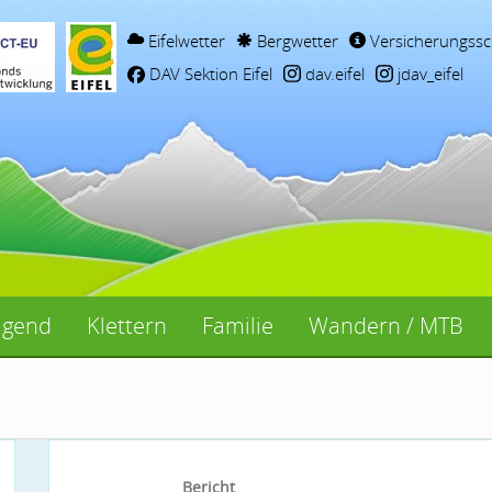
Eifelwetter
Bergwetter
Versicherungssc
DAV Sektion Eifel
dav.eifel
jdav_eifel
ugend
Klettern
Familie
Wandern / MTB
Bericht