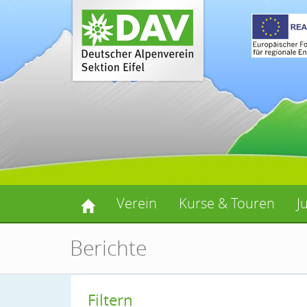
Verein
Kurse & Touren
J
Berichte
Filtern