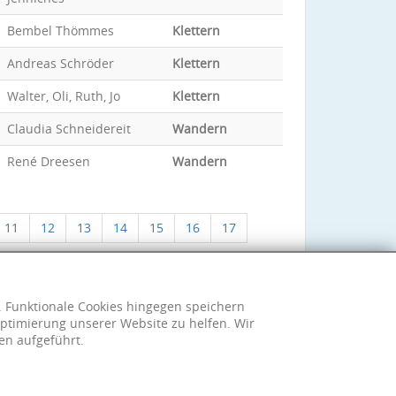
Bembel Thömmes
Klettern
Andreas Schröder
Klettern
Walter, Oli, Ruth, Jo
Klettern
Claudia Schneidereit
Wandern
René Dreesen
Wandern
11
12
13
14
15
16
17
h. Funktionale Cookies hingegen speichern
ptimierung unserer Website zu helfen. Wir
en aufgeführt.